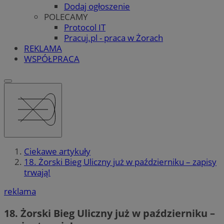
Dodaj ogłoszenie
POLECAMY
Protocol IT
Pracuj.pl - praca w Żorach
REKLAMA
WSPÓŁPRACA
Ciekawe artykuły
18. Żorski Bieg Uliczny już w październiku – zapisy
trwają!
reklama
18. Żorski Bieg Uliczny już w październiku –