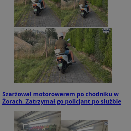
Szarżował motorowerem po chodniku w
Żorach. Zatrzymał go policjant po służbie