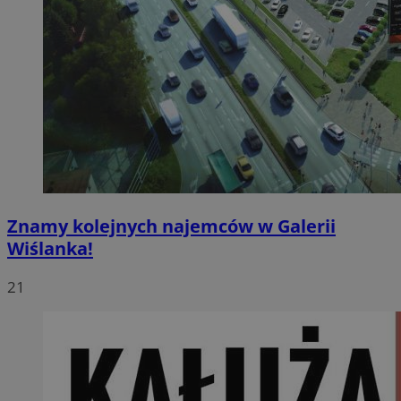
Znamy kolejnych najemców w Galerii
Wiślanka!
21