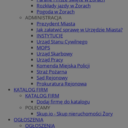
Rozkłady jazdy w Żorach
Pogoda w Żorach
ADMINISTRACJA
Prezydent Miasta
Jak załatwić sprawę w Urzędzie Miasta?
INSTYTUCJE
Urząd Stanu Cywilnego
MOPS
Urząd Skarbowy
Urząd Pracy
Komenda Miejska Policji
Straż Pożarna
Sąd Rejonowy
Prokuratura Rejonowa
KATALOG FIRM
KATALOG FIRM
Dodaj firmę do katalogu
POLECAMY
Skup.io - Skup nieruchomości Żory
OGŁOSZENIA
OGŁOSZENIA