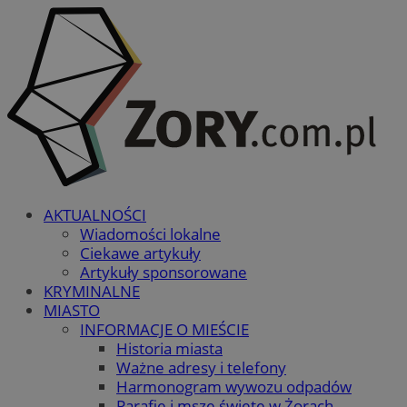
AKTUALNOŚCI
Wiadomości lokalne
Ciekawe artykuły
Artykuły sponsorowane
KRYMINALNE
MIASTO
INFORMACJE O MIEŚCIE
Historia miasta
Ważne adresy i telefony
Harmonogram wywozu odpadów
Parafie i msze święte w Żorach