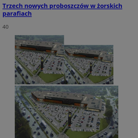
Trzech nowych proboszczów w żorskich
parafiach
40