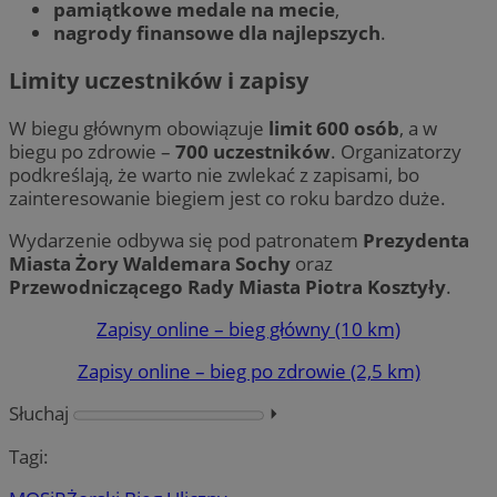
pamiątkowe medale na mecie
,
nagrody finansowe dla najlepszych
.
Limity uczestników i zapisy
W biegu głównym obowiązuje
limit 600 osób
, a w
biegu po zdrowie –
700 uczestników
. Organizatorzy
podkreślają, że warto nie zwlekać z zapisami, bo
zainteresowanie biegiem jest co roku bardzo duże.
Wydarzenie odbywa się pod patronatem
Prezydenta
Miasta Żory Waldemara Sochy
oraz
Przewodniczącego Rady Miasta Piotra Kosztyły
.
Zapisy online – bieg główny (10 km)
Zapisy online – bieg po zdrowie (2,5 km)
Słuchaj
⏵︎
Tagi: