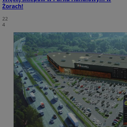
Żorach!
22
4