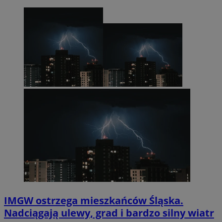
IMGW ostrzega mieszkańców Śląska.
Nadciągają ulewy, grad i bardzo silny wiatr