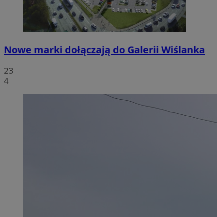
Nowe marki dołączają do Galerii Wiślanka
23
4