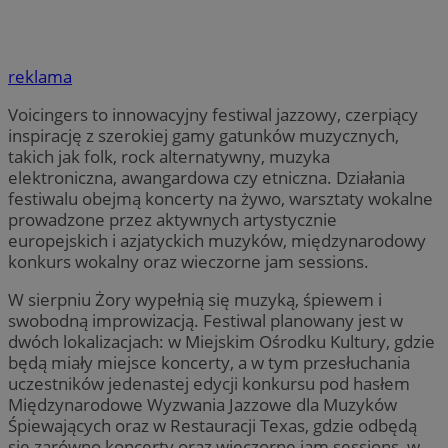
reklama
Voicingers to innowacyjny festiwal jazzowy, czerpiący
inspirację z szerokiej gamy gatunków muzycznych,
takich jak folk, rock alternatywny, muzyka
elektroniczna, awangardowa czy etniczna. Działania
festiwalu obejmą koncerty na żywo, warsztaty wokalne
prowadzone przez aktywnych artystycznie
europejskich i azjatyckich muzyków, międzynarodowy
konkurs wokalny oraz wieczorne jam sessions.
W sierpniu Żory wypełnią się muzyką, śpiewem i
swobodną improwizacją. Festiwal planowany jest w
dwóch lokalizacjach: w Miejskim Ośrodku Kultury, gdzie
będą miały miejsce koncerty, a w tym przesłuchania
uczestników jedenastej edycji konkursu pod hasłem
Międzynarodowe Wyzwania Jazzowe dla Muzyków
Śpiewających oraz w Restauracji Texas, gdzie odbędą
się zarówno koncerty oraz wieczorne jam sessions, w