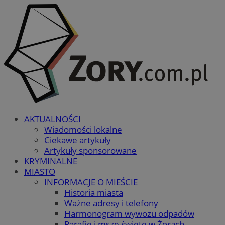
AKTUALNOŚCI
Wiadomości lokalne
Ciekawe artykuły
Artykuły sponsorowane
KRYMINALNE
MIASTO
INFORMACJE O MIEŚCIE
Historia miasta
Ważne adresy i telefony
Harmonogram wywozu odpadów
Parafie i msze święte w Żorach