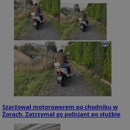
Szarżował motorowerem po chodniku w
Żorach. Zatrzymał go policjant po służbie