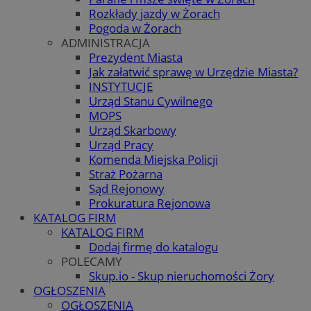
Rozkłady jazdy w Żorach
Pogoda w Żorach
ADMINISTRACJA
Prezydent Miasta
Jak załatwić sprawę w Urzędzie Miasta?
INSTYTUCJE
Urząd Stanu Cywilnego
MOPS
Urząd Skarbowy
Urząd Pracy
Komenda Miejska Policji
Straż Pożarna
Sąd Rejonowy
Prokuratura Rejonowa
KATALOG FIRM
KATALOG FIRM
Dodaj firmę do katalogu
POLECAMY
Skup.io - Skup nieruchomości Żory
OGŁOSZENIA
OGŁOSZENIA