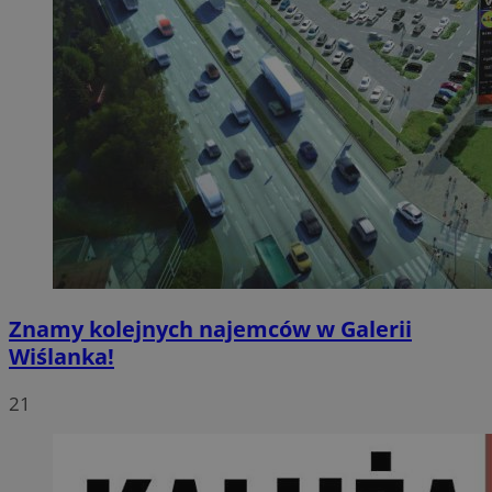
Znamy kolejnych najemców w Galerii
Wiślanka!
21