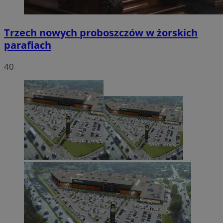
Trzech nowych proboszczów w żorskich
parafiach
40