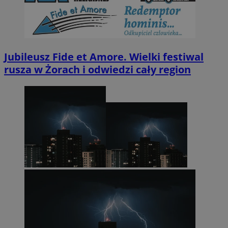
Jubileusz Fide et Amore. Wielki festiwal
rusza w Żorach i odwiedzi cały region