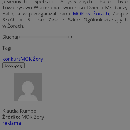
Jesiennych Spotkań Artystycznych Ballo było
Towarzystwo Wspierania Twórczości Dzieci i Młodzieży
Ballo, a współorganizatorami
MOK w Żorach
, Zespół
Szkół nr 5 oraz Zespół Szkół Ogólnokształcących
w Żorach.
Słuchaj
⏵︎
Tagi:
konkurs
MOK Żory
Udostępnij
Klaudia Rumpel
Źródło:
MOK Żory
reklama