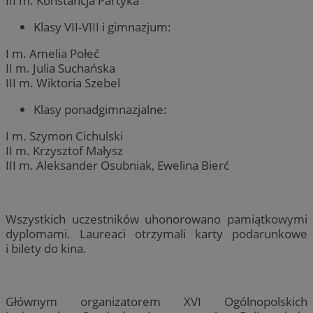
III m. Konstancja Partyka
Klasy VII-VIII i gimnazjum:
I m. Amelia Połeć
II m. Julia Suchańska
III m. Wiktoria Szebel
Klasy ponadgimnazjalne:
I m. Szymon Cichulski
II m. Krzysztof Małysz
III m. Aleksander Osubniak, Ewelina Bierć
Wszystkich uczestników uhonorowano pamiątkowymi
dyplomami. Laureaci otrzymali karty podarunkowe
i bilety do kina.
Głównym organizatorem XVI Ogólnopolskich