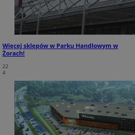
Więcej sklepów w Parku Handlowym w
Żorach!
22
4