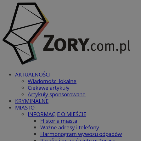
AKTUALNOŚCI
Wiadomości lokalne
Ciekawe artykuły
Artykuły sponsorowane
KRYMINALNE
MIASTO
INFORMACJE O MIEŚCIE
Historia miasta
Ważne adresy i telefony
Harmonogram wywozu odpadów
Parafie i msze święte w Żorach