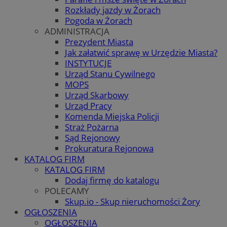
Rozkłady jazdy w Żorach
Pogoda w Żorach
ADMINISTRACJA
Prezydent Miasta
Jak załatwić sprawę w Urzędzie Miasta?
INSTYTUCJE
Urząd Stanu Cywilnego
MOPS
Urząd Skarbowy
Urząd Pracy
Komenda Miejska Policji
Straż Pożarna
Sąd Rejonowy
Prokuratura Rejonowa
KATALOG FIRM
KATALOG FIRM
Dodaj firmę do katalogu
POLECAMY
Skup.io - Skup nieruchomości Żory
OGŁOSZENIA
OGŁOSZENIA