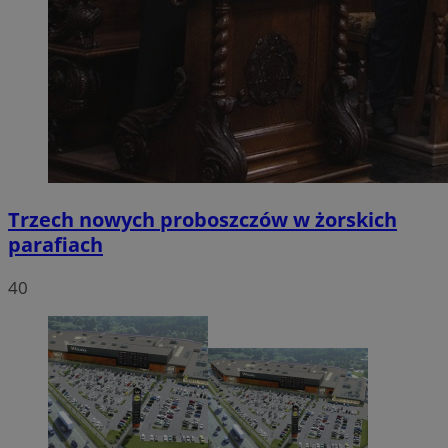
Trzech nowych proboszczów w żorskich
parafiach
40