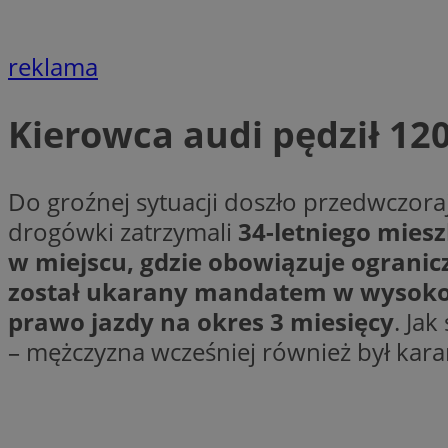
reklama
li_gc
Kierowca audi pędził 120
CookieScriptConse
Do groźnej sytuacji doszło przedwczora
drogówki zatrzymali
34-letniego mies
Nazwa
w miejscu, gdzie obowiązuje ogranic
Nazwa
został ukarany mandatem w wysokoś
Nazwa
gid_CAESEEbgrCsX
_ga_L2744325BY
prawo jazdy na okres 3 miesięcy
. Jak
__mguid_
tt_viewer
– mężczyzna wcześniej również był kara
_ga
DSID
ADKUID