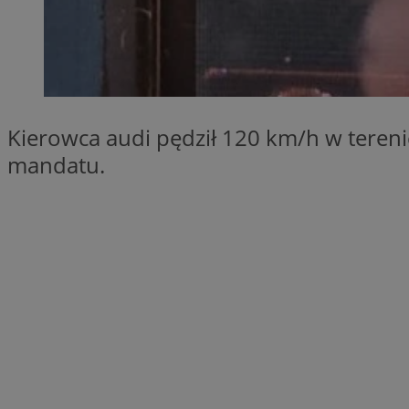
SessID
QeSessID
MvSessID
__cf_bm
Kierowca audi pędził 120 km/h w tereni
mandatu.
suid
INGRESSCOOKIE
euds
VISITOR_PRIVACY_