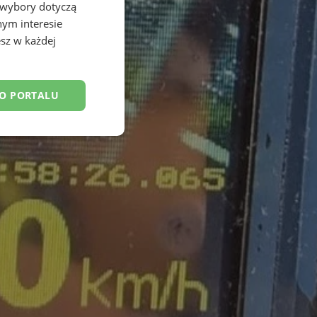
 wybory dotyczą
nym interesie
sz w każdej
DO PORTALU
esklasyfikowane
ane
owanie użytkownika i
j.