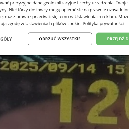
wać precyzyjne dane geolokalizacyjne i cechy urządzenia. Twoje
tryny. Niektórzy dostawcy mogą opierać się na prawnie uzasadnio
ie; masz prawo sprzeciwić się temu w
Ustawieniach reklam
. Może
woją zgodę w
Ustawieniach plików cookie
.
Polityka prywatności
EGÓŁY
ODRZUĆ WSZYSTKIE
PRZEJDŹ 
Wydajność
Targetowanie
Funkcjonalność
Ni
ezbędne
Wydajność
Targetowanie
Funkcjonalność
Niesklasyfikow
ie umożliwiają korzystanie z podstawowych funkcji strony internetowej, takich jak log
Bez niezbędnych plików cookie nie można prawidłowo korzystać ze strony internetowe
Okres
Provider
/
Domena
Opis
przechowywania