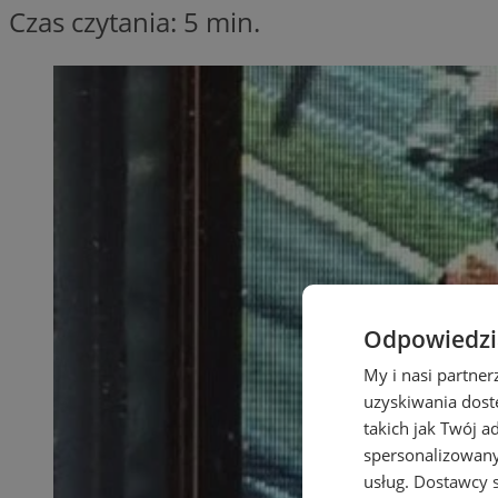
Czas czytania: 5 min.
Odpowiedzia
My i nasi partne
uzyskiwania dost
takich jak Twój a
spersonalizowanyc
usług.
Dostawcy s