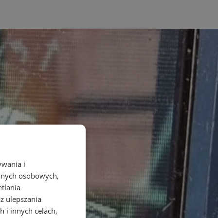
ywania i
danych osobowych,
etlania
az ulepszania
 i innych celach,