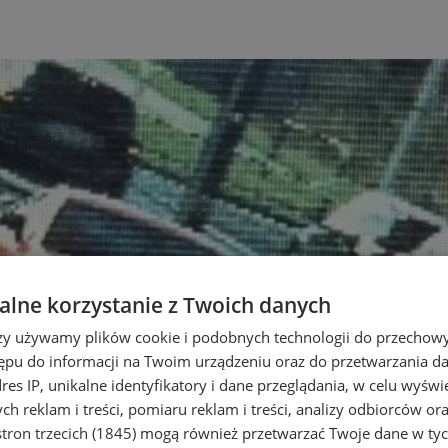
lne korzystanie z Twoich danych
rzy używamy plików cookie i podobnych technologii do przechow
ępu do informacji na Twoim urządzeniu oraz do przetwarzania 
dres IP, unikalne identyfikatory i dane przeglądania, w celu wyświ
h reklam i treści, pomiaru reklam i treści, analizy odbiorców or
tron trzecich (1845)
mogą również przetwarzać Twoje dane w tych