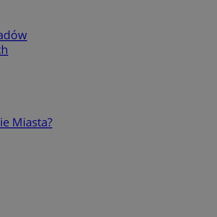
adów
ch
ie Miasta?