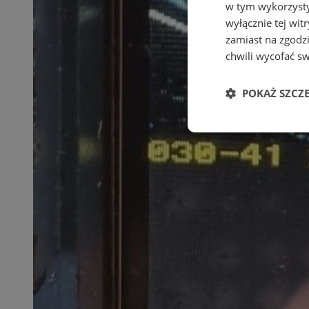
w tym wykorzysty
wyłącznie tej wi
zamiast na zgodz
chwili wycofać s
POKAŻ SZCZ
Niezbędne
Ni
Niezbędne pliki cook
zarządzanie kontem. 
Nazwa