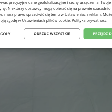
wać precyzyjne dane geolokalizacyjne i cechy urządzenia. Twoje
tryny. Niektórzy dostawcy mogą opierać się na prawnie uzasadnio
ie; masz prawo sprzeciwić się temu w
Ustawieniach reklam
. Może
woją zgodę w
Ustawieniach plików cookie
.
Polityka prywatności
EGÓŁY
ODRZUĆ WSZYSTKIE
PRZEJDŹ 
Wydajność
Targetowanie
Funkcjonalność
Ni
ezbędne
Wydajność
Targetowanie
Funkcjonalność
Niesklasyfikow
ie umożliwiają korzystanie z podstawowych funkcji strony internetowej, takich jak log
Bez niezbędnych plików cookie nie można prawidłowo korzystać ze strony internetowe
Okres
Provider
/
Domena
Opis
przechowywania