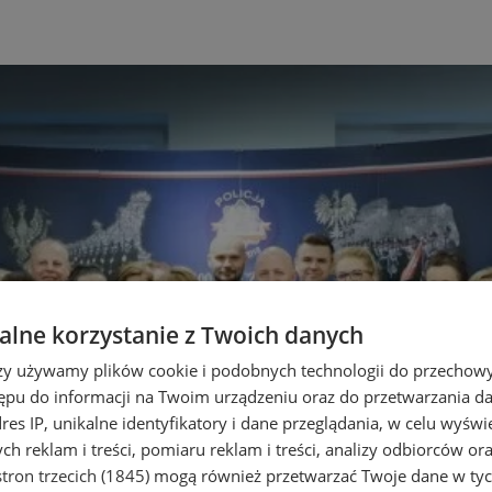
lne korzystanie z Twoich danych
rzy używamy plików cookie i podobnych technologii do przechow
ępu do informacji na Twoim urządzeniu oraz do przetwarzania 
dres IP, unikalne identyfikatory i dane przeglądania, w celu wyświ
h reklam i treści, pomiaru reklam i treści, analizy odbiorców or
tron trzecich (1845)
mogą również przetwarzać Twoje dane w tych