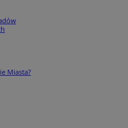
adów
ch
ie Miasta?