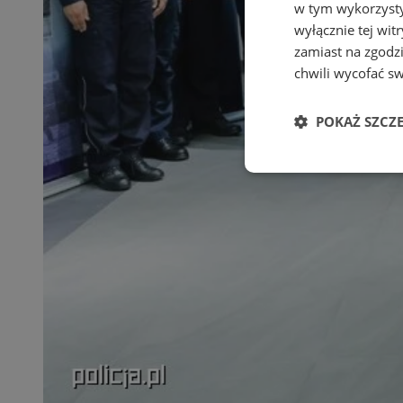
w tym wykorzysty
wyłącznie tej wi
zamiast na zgodz
chwili wycofać s
POKAŻ SZCZ
Niezbędne
Ni
Niezbędne pliki cook
zarządzanie kontem. 
Nazwa