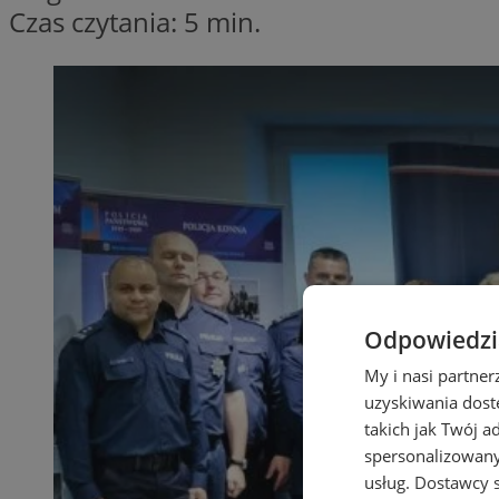
Czas czytania: 5 min.
Odpowiedzia
My i nasi partne
uzyskiwania dost
takich jak Twój a
spersonalizowanyc
usług.
Dostawcy s