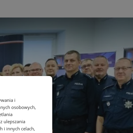
ywania i
danych osobowych,
etlania
az ulepszania
 i innych celach,