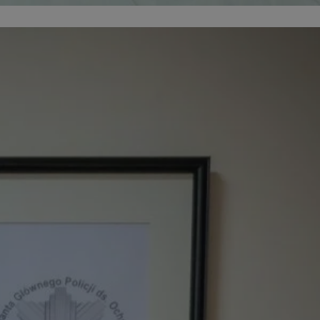
entyfikator sesji.
entyfikator sesji.
entyfikator sesji.
niania ludzi i
trony internetowej,
e ważnych raportów
ryny internetowej.
 identyfikatora
erów obsługuje
ekście
lu optymalizacji
 do przechowywania
niu do usług
e, czy użytkownik
enia lub reklamy.
nformacje o zgodzie
ncjach dotyczących
ia z witryny.
olityki prywatności
ich przestrzeganie
temu użytkownik nie