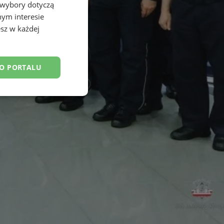
 wybory dotyczą
nym interesie
sz w każdej
DO PORTALU
esklasyfikowane
ane
owanie użytkownika i
j.