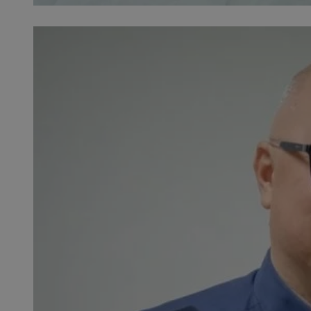
SessID
QeSessID
MvSessID
__cf_bm
suid
INGRESSCOOKIE
euds
VISITOR_PRIVACY_