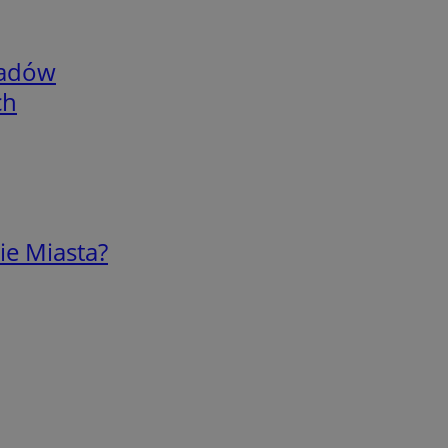
adów
ch
ie Miasta?