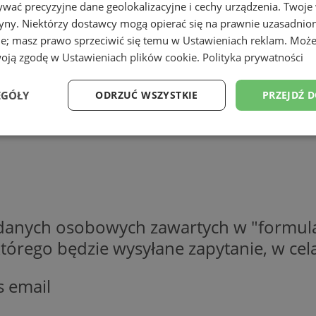
wać precyzyjne dane geolokalizacyjne i cechy urządzenia. Twoje
tryny. Niektórzy dostawcy mogą opierać się na prawnie uzasadnio
ie; masz prawo sprzeciwić się temu w
Ustawieniach reklam
. Może
woją zgodę w
Ustawieniach plików cookie
.
Polityka prywatności
EGÓŁY
ODRZUĆ WSZYSTKIE
PRZEJDŹ 
Wydajność
Targetowanie
Funkcjonalność
Ni
 danych osobowych zawartych w "formula
ezbędne
Wydajność
Targetowanie
Funkcjonalność
Niesklasyfikow
o którego będzie wysyłane zapytanie, w c
ie umożliwiają korzystanie z podstawowych funkcji strony internetowej, takich jak log
Bez niezbędnych plików cookie nie można prawidłowo korzystać ze strony internetowe
s email
Okres
Provider
/
Domena
Opis
przechowywania