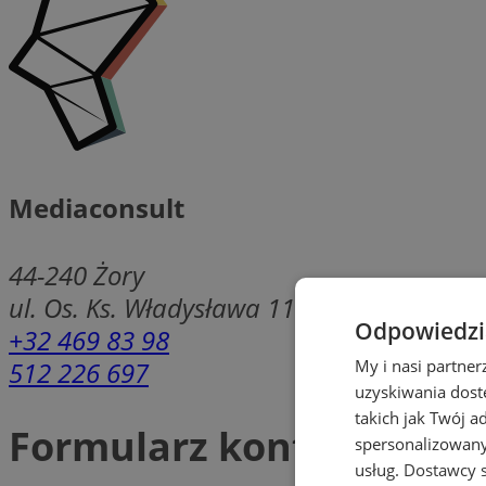
Mediaconsult
44-240
Żory
ul. Os. Ks. Władysława 11c/4
Odpowiedzia
+32 469 83 98
512 226 697
My i nasi partne
uzyskiwania dost
takich jak Twój a
Formularz kontaktowy
spersonalizowanyc
usług.
Dostawcy s