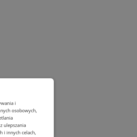
ywania i
danych osobowych,
etlania
az ulepszania
 i innych celach,