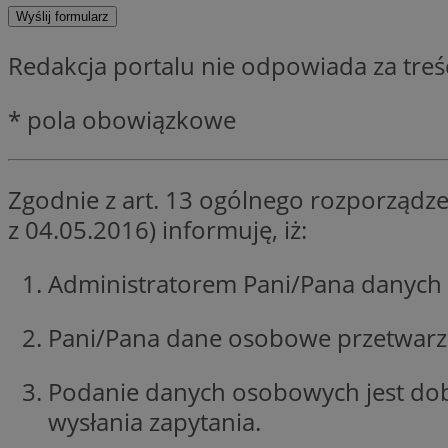
SessID
QeSessID
Redakcja portalu nie odpowiada za tre
MvSessID
__cf_bm
* pola obowiązkowe
suid
Zgodnie z art. 13 ogólnego rozporządze
z 04.05.2016) informuję, iż:
INGRESSCOOKIE
Administratorem Pani/Pana danych 
euds
Pani/Pana dane osobowe przetwarzan
VISITOR_PRIVACY_
Podanie danych osobowych jest do
wysłania zapytania.