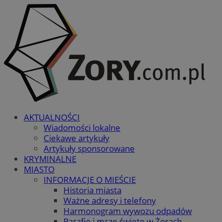
AKTUALNOŚCI
Wiadomości lokalne
Ciekawe artykuły
Artykuły sponsorowane
KRYMINALNE
MIASTO
INFORMACJE O MIEŚCIE
Historia miasta
Ważne adresy i telefony
Harmonogram wywozu odpadów
Parafie i msze święte w Żorach