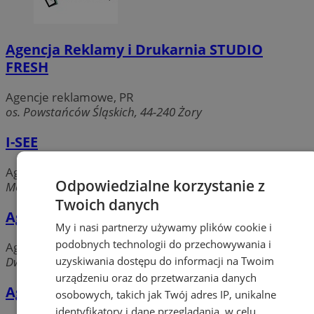
Agencja Reklamy i Drukarnia STUDIO
FRESH
Agencje reklamowe, PR
os. Powstańców Śląskich, 44-240 Żory
I-SEE
Agencje reklamowe, PR
Odpowiedzialne korzystanie z
Moniuszki, 44-240 Żory
Twoich danych
Agencja Reklamy eMBi
My i nasi partnerzy używamy plików cookie i
podobnych technologii do przechowywania i
Agencje reklamowe, PR
uzyskiwania dostępu do informacji na Twoim
Dworcowa, 44-240 Żory
urządzeniu oraz do przetwarzania danych
Agencja Marketingowa Joanna Wojtas
osobowych, takich jak Twój adres IP, unikalne
identyfikatory i dane przeglądania, w celu