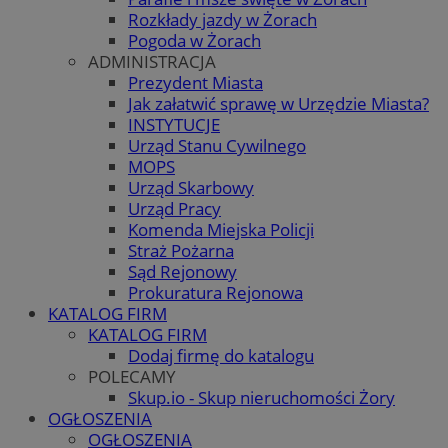
Rozkłady jazdy w Żorach
Pogoda w Żorach
ADMINISTRACJA
Prezydent Miasta
Jak załatwić sprawę w Urzędzie Miasta?
INSTYTUCJE
Urząd Stanu Cywilnego
MOPS
Urząd Skarbowy
Urząd Pracy
Komenda Miejska Policji
Straż Pożarna
Sąd Rejonowy
Prokuratura Rejonowa
KATALOG FIRM
KATALOG FIRM
Dodaj firmę do katalogu
POLECAMY
Skup.io - Skup nieruchomości Żory
OGŁOSZENIA
OGŁOSZENIA