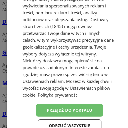
Agencje reklamowe, PR
wyświetlania spersonalizowanych reklam i
Moniuszki, 44-240 Żory
treści, pomiaru reklam i treści, analizy
odbiorców oraz ulepszania usług.
Dostawcy
DOTIKA CRAFT - Grawerowanie Laserem
stron trzecich (1845)
mogą również
przetwarzać Twoje dane w tych i innych
Agencje reklamowe, PR
Młyńska, 44-240 Żory
celach, w tym wykorzystywać precyzyjne dane
geolokalizacyjne i cechy urządzenia. Twoje
Gryfny Design
wybory dotyczą wyłącznie tej witryny.
Niektórzy dostawcy mogą opierać się na
Agencje reklamowe, PR
prawnie uzasadnionym interesie zamiast na
Osiedle Księcia Władysława, 44-240 Żory
zgodzie; masz prawo sprzeciwić się temu w
Ustawieniach reklam
. Możesz w każdej chwili
Mediaconsult
wycofać swoją zgodę w
Ustawieniach plików
cookie
.
Polityka prywatności
Agencje reklamowe, PR
Os. Ks. Władysława, 44-240 Żory
PRZEJDŹ DO PORTALU
Daily Media Karol Filipiak
Agencje reklamowe, PR
ODRZUĆ WSZYSTKIE