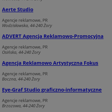
Okres
Nazwa
Provider
/
Domena
Aerte Studio
przechowy
SessID
zory.com.pl
1 rok
Agencje reklamowe, PR
Wodzisławska, 44-240 Żory
QeSessID
zory.com.pl
1 rok
ADVERT Agencja Reklamowo-Promocyjna
Agencje reklamowe, PR
Osińska, 44-240 Żory
MvSessID
zory.com.pl
1 rok
Agencja Reklamowo Artystyczna Fokus
__cf_bm
29 minut
Cloudflare Inc.
sekun
Agencje reklamowe, PR
.temu.com
Boczna, 44-240 Żory
Eye-Graf Studio graficzno-informatyczne
Agencje reklamowe, PR
Brzozowa, 44-240 Żory