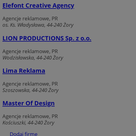
Elefont Creative Agency
Agencje reklamowe, PR
suid
1 rok
Simplifi Holdings
Google Privacy
os. Ks. Władysława, 44-240 Żory
Inc.
Policy
.simpli.fi
LION PRODUCTIONS Sp. z o.o.
INGRESSCOOKIE
Sesja
NGINX Inc.
Agencje reklamowe, PR
bh.contextweb.com
Wodzisławska, 44-240 Żory
Lima Reklama
Agencje reklamowe, PR
Szoszowska, 44-240 Żory
Master Of Design
euds
.rfihub.com
Sesja
Agencje reklamowe, PR
Kościuszki, 44-240 Żory
Dodaj firmę