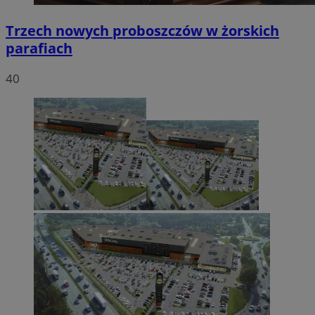
Trzech nowych proboszczów w żorskich
parafiach
40