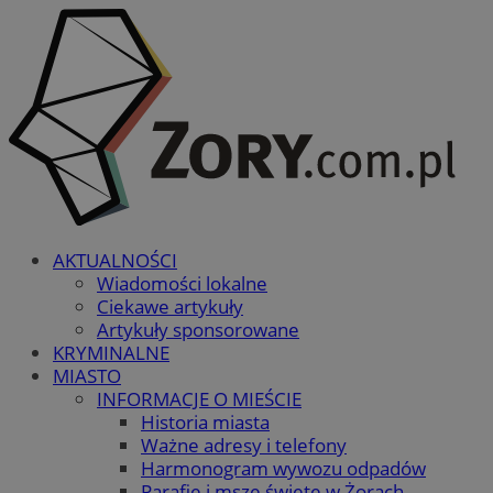
AKTUALNOŚCI
Wiadomości lokalne
Ciekawe artykuły
Artykuły sponsorowane
KRYMINALNE
MIASTO
INFORMACJE O MIEŚCIE
Historia miasta
Ważne adresy i telefony
Harmonogram wywozu odpadów
Parafie i msze święte w Żorach