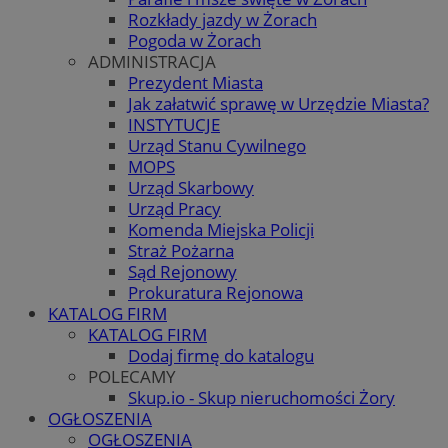
Rozkłady jazdy w Żorach
Pogoda w Żorach
ADMINISTRACJA
Prezydent Miasta
Jak załatwić sprawę w Urzędzie Miasta?
INSTYTUCJE
Urząd Stanu Cywilnego
MOPS
Urząd Skarbowy
Urząd Pracy
Komenda Miejska Policji
Straż Pożarna
Sąd Rejonowy
Prokuratura Rejonowa
KATALOG FIRM
KATALOG FIRM
Dodaj firmę do katalogu
POLECAMY
Skup.io - Skup nieruchomości Żory
OGŁOSZENIA
OGŁOSZENIA