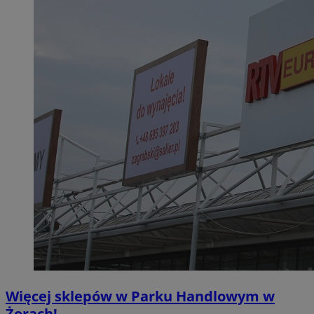
Więcej sklepów w Parku Handlowym w
Żorach!