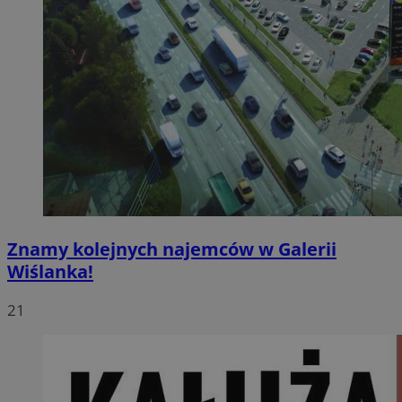
Znamy kolejnych najemców w Galerii
Wiślanka!
21