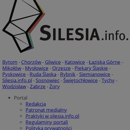
Bytom
-
Chorzów
-
Gliwice
-
Katowice
-
Łaziska Górne
-
Mikołów
-
Mysłowice
-
Orzesze
-
Piekary Śląskie
-
Pyskowice
-
Ruda Śląska
-
Rybnik
-
Siemianowice
-
Silesia.info.pl
-
Sosnowiec
-
Świętochłowice
-
Tychy
-
Wodzisław
-
Zabrze
-
Żory
Portal
Redakcja
Patronat medialny
Praktyki w silesia.info.pl
Regulaminy portali
Polityka prywatności