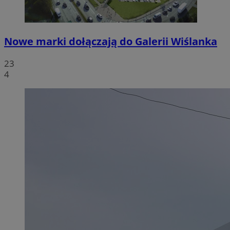
Nowe marki dołączają do Galerii Wiślanka
23
4