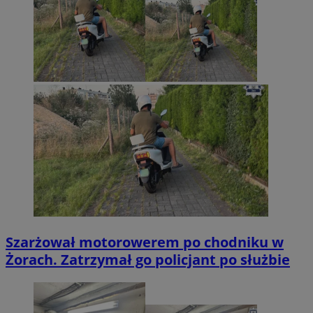
Szarżował motorowerem po chodniku w
Żorach. Zatrzymał go policjant po służbie