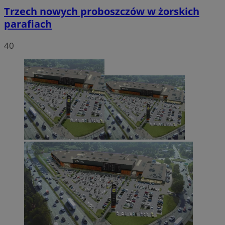
Trzech nowych proboszczów w żorskich
parafiach
40