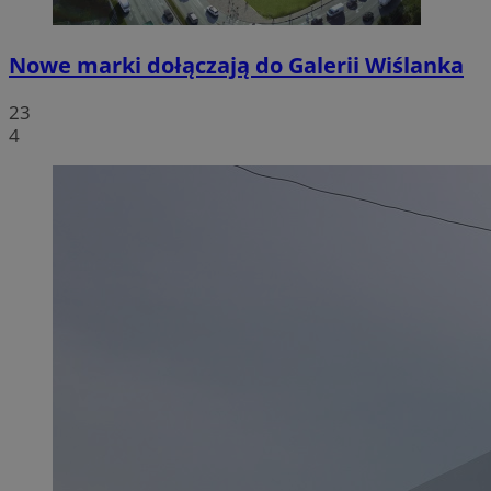
Nowe marki dołączają do Galerii Wiślanka
23
4