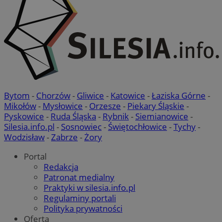
Bytom
-
Chorzów
-
Gliwice
-
Katowice
-
Łaziska Górne
-
Mikołów
-
Mysłowice
-
Orzesze
-
Piekary Śląskie
-
Pyskowice
-
Ruda Śląska
-
Rybnik
-
Siemianowice
-
Silesia.info.pl
-
Sosnowiec
-
Świętochłowice
-
Tychy
-
Wodzisław
-
Zabrze
-
Żory
Portal
Redakcja
Patronat medialny
Praktyki w silesia.info.pl
Regulaminy portali
Polityka prywatności
Oferta