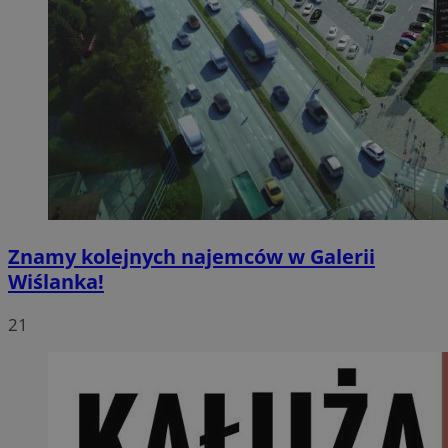
Znamy kolejnych najemców w Galerii
Wiślanka!
21