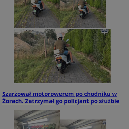
Szarżował motorowerem po chodniku w
Żorach. Zatrzymał go policjant po służbie