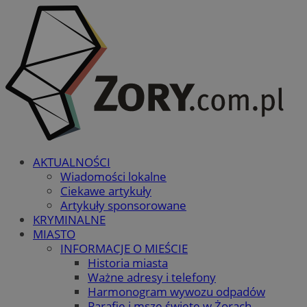
AKTUALNOŚCI
Wiadomości lokalne
Ciekawe artykuły
Artykuły sponsorowane
KRYMINALNE
MIASTO
INFORMACJE O MIEŚCIE
Historia miasta
Ważne adresy i telefony
Harmonogram wywozu odpadów
Parafie i msze święte w Żorach