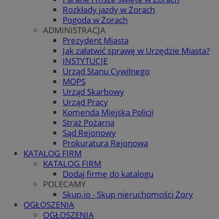
Rozkłady jazdy w Żorach
Pogoda w Żorach
ADMINISTRACJA
Prezydent Miasta
Jak załatwić sprawę w Urzędzie Miasta?
INSTYTUCJE
Urząd Stanu Cywilnego
MOPS
Urząd Skarbowy
Urząd Pracy
Komenda Miejska Policji
Straż Pożarna
Sąd Rejonowy
Prokuratura Rejonowa
KATALOG FIRM
KATALOG FIRM
Dodaj firmę do katalogu
POLECAMY
Skup.io - Skup nieruchomości Żory
OGŁOSZENIA
OGŁOSZENIA