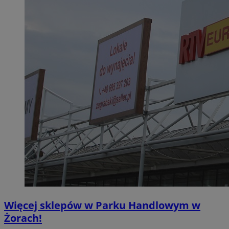
Więcej sklepów w Parku Handlowym w
Żorach!