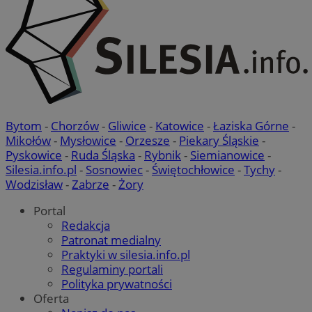
Bytom
-
Chorzów
-
Gliwice
-
Katowice
-
Łaziska Górne
-
Mikołów
-
Mysłowice
-
Orzesze
-
Piekary Śląskie
-
Pyskowice
-
Ruda Śląska
-
Rybnik
-
Siemianowice
-
Silesia.info.pl
-
Sosnowiec
-
Świętochłowice
-
Tychy
-
Wodzisław
-
Zabrze
-
Żory
Portal
Redakcja
Patronat medialny
Praktyki w silesia.info.pl
Regulaminy portali
Polityka prywatności
Oferta