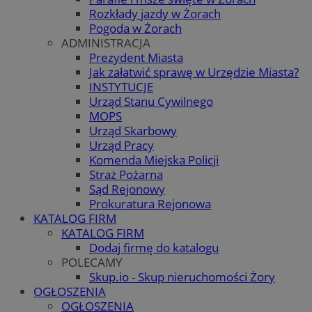
Rozkłady jazdy w Żorach
Pogoda w Żorach
ADMINISTRACJA
Prezydent Miasta
Jak załatwić sprawę w Urzędzie Miasta?
INSTYTUCJE
Urząd Stanu Cywilnego
MOPS
Urząd Skarbowy
Urząd Pracy
Komenda Miejska Policji
Straż Pożarna
Sąd Rejonowy
Prokuratura Rejonowa
KATALOG FIRM
KATALOG FIRM
Dodaj firmę do katalogu
POLECAMY
Skup.io - Skup nieruchomości Żory
OGŁOSZENIA
OGŁOSZENIA