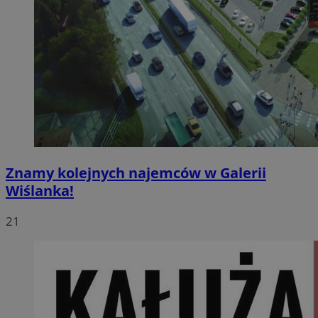
Znamy kolejnych najemców w Galerii
Wiślanka!
21