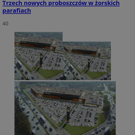
Trzech nowych proboszczów w żorskich
parafiach
40