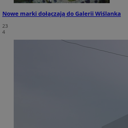
Nowe marki dołączają do Galerii Wiślanka
23
4