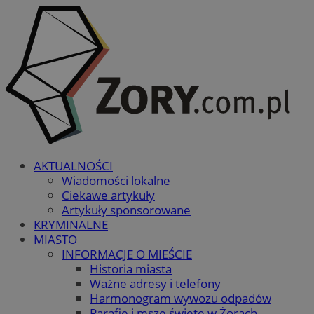
AKTUALNOŚCI
Wiadomości lokalne
Ciekawe artykuły
Artykuły sponsorowane
KRYMINALNE
MIASTO
INFORMACJE O MIEŚCIE
Historia miasta
Ważne adresy i telefony
Harmonogram wywozu odpadów
Parafie i msze święte w Żorach