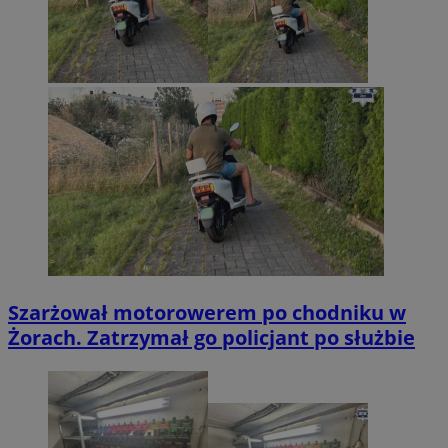
Szarżował motorowerem po chodniku w
Żorach. Zatrzymał go policjant po służbie