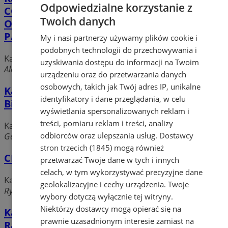
Odpowiedzialne korzystanie z
CONSULTING GICALA , KOCZAR ,
Twoich danych
OSTROWSKI , POKORSKI SPÓŁKA
PARTNERSKA
My i nasi partnerzy używamy plików cookie i
podobnych technologii do przechowywania i
Kancelarie Adwokackie i Radców prawnych
uzyskiwania dostępu do informacji na Twoim
Aleja Jana Pawła II, 44-240 Żory
urządzeniu oraz do przetwarzania danych
osobowych, takich jak Twój adres IP, unikalne
Kancelaria Radcy Prawnego Grzegorz
identyfikatory i dane przeglądania, w celu
Bienek
wyświetlania spersonalizowanych reklam i
treści, pomiaru reklam i treści, analizy
Kancelarie Adwokackie i Radców prawnych
odbiorców oraz ulepszania usług.
Dostawcy
Garncarska, 44-240 Żory
stron trzecich (1845)
mogą również
CDO24 Sp. z o.o.
przetwarzać Twoje dane w tych i innych
celach, w tym wykorzystywać precyzyjne dane
Kancelarie Adwokackie i Radców prawnych
geolokalizacyjne i cechy urządzenia. Twoje
Rybnicka, 44-240 Żory
wybory dotyczą wyłącznie tej witryny.
Niektórzy dostawcy mogą opierać się na
Kancelaria Radcy Prawnego EFTE Tamara
prawnie uzasadnionym interesie zamiast na
Rajpert