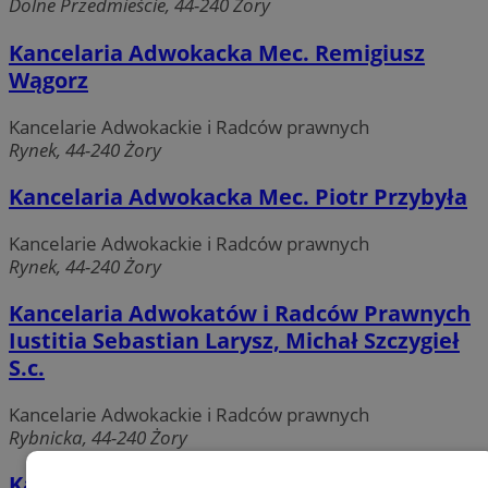
Dolne Przedmieście, 44-240 Żory
Kancelaria Adwokacka Mec. Remigiusz
Wągorz
Kancelarie Adwokackie i Radców prawnych
Rynek, 44-240 Żory
Kancelaria Adwokacka Mec. Piotr Przybyła
Kancelarie Adwokackie i Radców prawnych
Rynek, 44-240 Żory
Kancelaria Adwokatów i Radców Prawnych
Iustitia Sebastian Larysz, Michał Szczygieł
S.c.
Kancelarie Adwokackie i Radców prawnych
Rybnicka, 44-240 Żory
Kancelaria Radców Prawnych LEXUS