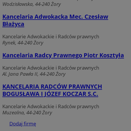
Wodzisławska, 44-240 Żory
__cf_bm
29 minut
Cloudflare Inc.
sekun
.temu.com
Kancelaria Adwokacka Mec. Czesław
Błażyca
Kancelarie Adwokackie i Radców prawnych
Rynek, 44-240 Żory
Kancelaria Radcy Prawnego Piotr Kosztyła
Kancelarie Adwokackie i Radców prawnych
Al. Jana Pawła II, 44-240 Żory
suid
1 rok
Simplifi Holdings
Google Privacy
Inc.
KANCELARIA RADCÓW PRAWNYCH
Policy
.simpli.fi
BOGUSŁAWA I JÓZEF KOCZAR S.C.
INGRESSCOOKIE
Sesja
NGINX Inc.
Kancelarie Adwokackie i Radców prawnych
bh.contextweb.com
Muzealna, 44-240 Żory
Dodaj firmę