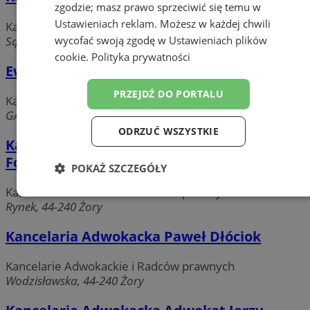
zgodzie; masz prawo sprzeciwić się temu w
Ustawieniach reklam
. Możesz w każdej chwili
Kancelarie Adwokackie i Radców prawnych
wycofać swoją zgodę w
Ustawieniach plików
Sądowa, 44-240 Żory
cookie
.
Polityka prywatności
Ewa Koper Kancelaria Adwokacka
PRZEJDŹ DO PORTALU
Kancelarie Adwokackie i Radców prawnych
GARNCARSKA, 44-240 ŻORY
ODRZUĆ WSZYSTKIE
Kancelaria Adwokacka Adwokat Paweł
Fojcik
POKAŻ SZCZEGÓŁY
Kancelarie Adwokackie i Radców prawnych
Niezbędne
Wydajność
Targetowanie
Rynek, 44-240 Żory
Kancelaria Adwokacka Paweł Dłóciok
Funkcjonalność
Niesklasyfikowane
Kancelarie Adwokackie i Radców prawnych
Wodzisławska, 44-240 Żory