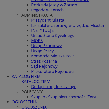
Rozkłady jazdy w Żorach
Pogoda w Żorach
ADMINISTRACJA
Prezydent Miasta
Jak załatwić sprawę w Urzędzie Miasta?
INSTYTUCJE
Urząd Stanu Cywilnego
MOPS
Urząd Skarbowy
Urząd Pracy
Komenda Miejska Policji
Straż Pożarna
Sąd Rejonowy
Prokuratura Rejonowa
KATALOG FIRM
KATALOG FIRM
Dodaj firmę do katalogu
POLECAMY
Skup.io - Skup nieruchomości Żory
OGŁOSZENIA
OGŁOSZENIA