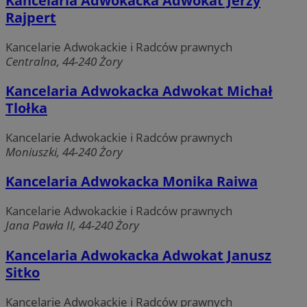
Kancelaria Adwokacka Adwokat Jerzy
Rajpert
Niezbędne
Wydajność
Targetowanie
Kancelarie Adwokackie i Radców prawnych
Funkcjonalność
Niesklasyfikowane
Centralna, 44-240 Żory
Niezbędne pliki cookie umożliwiają korzystanie z
Kancelaria Adwokacka Adwokat Michał
podstawowych funkcji strony internetowej, takich jak
Tlołka
logowanie użytkownika i zarządzanie kontem. Bez
niezbędnych plików cookie nie można prawidłowo
korzystać ze strony internetowej.
Kancelarie Adwokackie i Radców prawnych
Okres
Moniuszki, 44-240 Żory
Nazwa
Provider
/
Domena
przechowy
Kancelaria Adwokacka Monika Raiwa
SessID
zory.com.pl
1 rok
Kancelarie Adwokackie i Radców prawnych
Jana Pawła II, 44-240 Żory
QeSessID
zory.com.pl
1 rok
Kancelaria Adwokacka Adwokat Janusz
Sitko
MvSessID
zory.com.pl
1 rok
Kancelarie Adwokackie i Radców prawnych