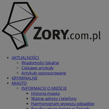
AKTUALNOŚCI
Wiadomości lokalne
Ciekawe artykuły
Artykuły sponsorowane
KRYMINALNE
MIASTO
INFORMACJE O MIEŚCIE
Historia miasta
Ważne adresy i telefony
Harmonogram wywozu odpadów
Parafie i msze święte w Żorach