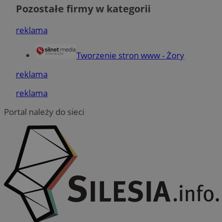
Pozostałe firmy w kategorii
reklama
euds
.rfihub.com
Sesja
Tworzenie stron www - Żory
reklama
reklama
Portal należy do sieci
VISITOR_PRIVACY_METADATA
5 miesięc
YouTube
tygodni
.youtube.com