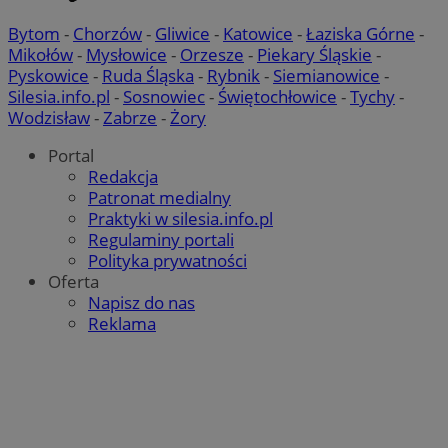
Bytom
-
Chorzów
-
Gliwice
-
Katowice
-
Łaziska Górne
-
Mikołów
-
Mysłowice
-
Orzesze
-
Piekary Śląskie
-
Pyskowice
-
Ruda Śląska
-
Rybnik
-
Siemianowice
-
Silesia.info.pl
-
Sosnowiec
-
Świętochłowice
-
Tychy
-
Wodzisław
-
Zabrze
-
Żory
Portal
Redakcja
Patronat medialny
Praktyki w silesia.info.pl
Regulaminy portali
Polityka prywatności
Oferta
Napisz do nas
Reklama
li_gc
5 miesięc
LinkedIn
tygodni
Corporation
.linkedin.com
CookieScriptConsent
4 tygodnie 
CookieScript
zory.com.pl