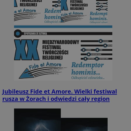
Jubileusz Fide et Amore. Wielki festiwal
rusza w Żorach i odwiedzi cały region