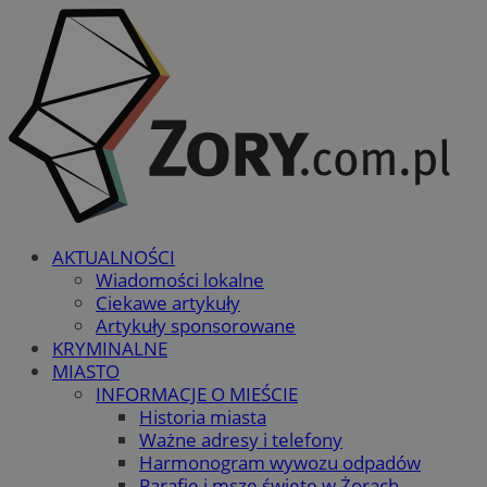
AKTUALNOŚCI
Wiadomości lokalne
Ciekawe artykuły
Artykuły sponsorowane
KRYMINALNE
MIASTO
INFORMACJE O MIEŚCIE
Historia miasta
Ważne adresy i telefony
Harmonogram wywozu odpadów
Parafie i msze święte w Żorach