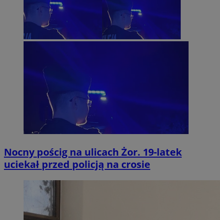
Nocny pościg na ulicach Żor. 19-latek
uciekał przed policją na crosie