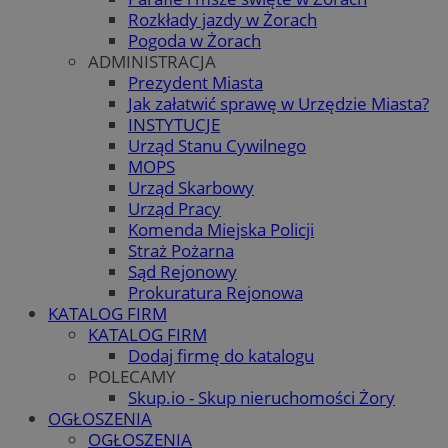
Rozkłady jazdy w Żorach
Pogoda w Żorach
ADMINISTRACJA
Prezydent Miasta
Jak załatwić sprawę w Urzędzie Miasta?
INSTYTUCJE
Urząd Stanu Cywilnego
MOPS
Urząd Skarbowy
Urząd Pracy
Komenda Miejska Policji
Straż Pożarna
Sąd Rejonowy
Prokuratura Rejonowa
KATALOG FIRM
KATALOG FIRM
Dodaj firmę do katalogu
POLECAMY
Skup.io - Skup nieruchomości Żory
OGŁOSZENIA
OGŁOSZENIA