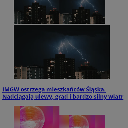
IMGW ostrzega mieszkańców Śląska.
Nadciągają ulewy, grad i bardzo silny wiatr