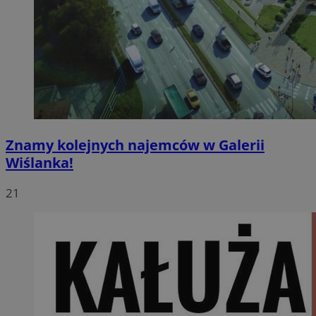
Znamy kolejnych najemców w Galerii
Wiślanka!
21