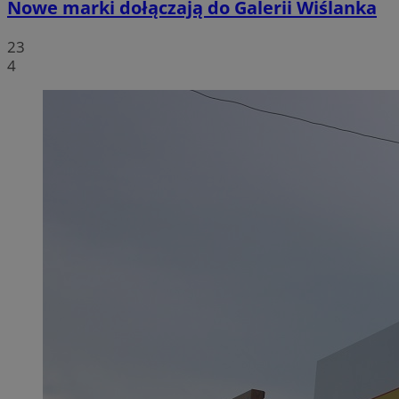
Nowe marki dołączają do Galerii Wiślanka
23
4