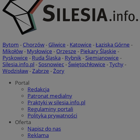
Bytom
-
Chorzów
-
Gliwice
-
Katowice
-
Łaziska Górne
-
Mikołów
-
Mysłowice
-
Orzesze
-
Piekary Śląskie
-
Pyskowice
-
Ruda Śląska
-
Rybnik
-
Siemianowice
-
Silesia.info.pl
-
Sosnowiec
-
Świętochłowice
-
Tychy
-
Wodzisław
-
Zabrze
-
Żory
Portal
Redakcja
Patronat medialny
Praktyki w silesia.info.pl
Regulaminy portali
Polityka prywatności
Oferta
Napisz do nas
Reklama