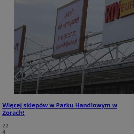
Więcej sklepów w Parku Handlowym w
Żorach!
22
4