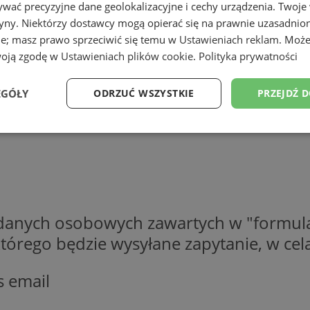
wać precyzyjne dane geolokalizacyjne i cechy urządzenia. Twoje
tryny. Niektórzy dostawcy mogą opierać się na prawnie uzasadnio
ie; masz prawo sprzeciwić się temu w
Ustawieniach reklam
. Może
woją zgodę w
Ustawieniach plików cookie
.
Polityka prywatności
EGÓŁY
ODRZUĆ WSZYSTKIE
PRZEJDŹ 
Wydajność
Targetowanie
Funkcjonalność
Ni
 danych osobowych zawartych w "formula
ezbędne
Wydajność
Targetowanie
Funkcjonalność
Niesklasyfikow
o którego będzie wysyłane zapytanie, w c
ie umożliwiają korzystanie z podstawowych funkcji strony internetowej, takich jak log
Bez niezbędnych plików cookie nie można prawidłowo korzystać ze strony internetowe
s email
Okres
Provider
/
Domena
Opis
przechowywania