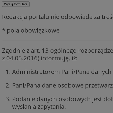
SessID
QeSessID
Redakcja portalu nie odpowiada za tre
MvSessID
__cf_bm
* pola obowiązkowe
suid
Zgodnie z art. 13 ogólnego rozporządze
z 04.05.2016) informuję, iż:
INGRESSCOOKIE
Administratorem Pani/Pana danych 
euds
Pani/Pana dane osobowe przetwarzan
VISITOR_PRIVACY_
Podanie danych osobowych jest do
wysłania zapytania.