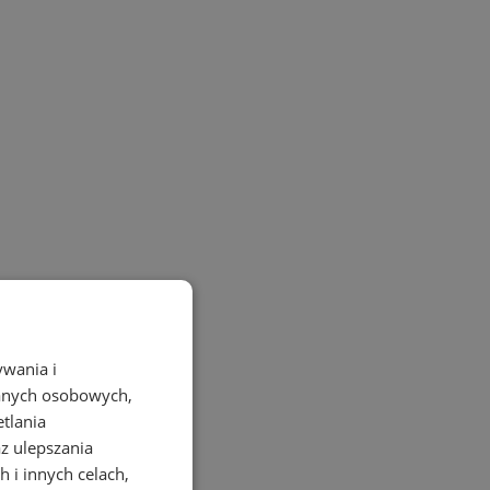
ywania i
danych osobowych,
etlania
az ulepszania
 i innych celach,