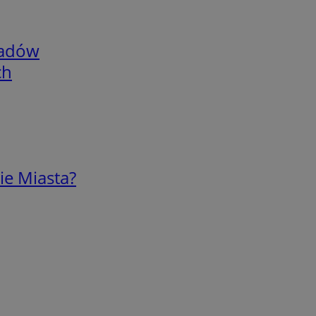
adów
ch
ie Miasta?