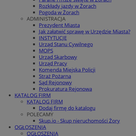
Rozkłady jazdy w Żorach
Pogoda w Żorach
ADMINISTRACJA
Prezydent Miasta
Jak załatwić sprawę w Urzędzie Miasta?
INSTYTUCJE
Urząd Stanu Cywilnego
MOPS
Urząd Skarbowy
Urząd Pracy
Komenda Miejska Policji
Straż Pożarna
Sąd Rejonowy
Prokuratura Rejonowa
KATALOG FIRM
KATALOG FIRM
Dodaj firmę do katalogu
POLECAMY
Skup.io - Skup nieruchomości Żory
OGŁOSZENIA
OGŁOSZENIA