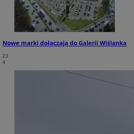
Nowe marki dołączają do Galerii Wiślanka
23
4