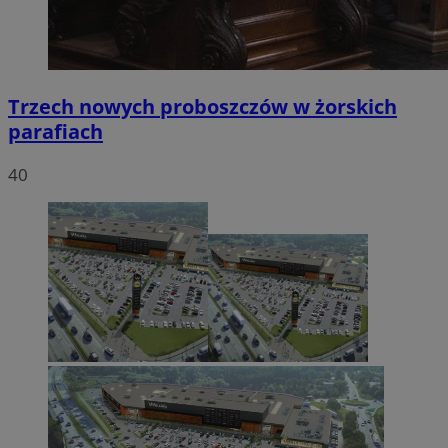
Trzech nowych proboszczów w żorskich
parafiach
40