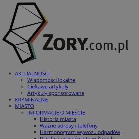
AKTUALNOŚCI
Wiadomości lokalne
Ciekawe artykuły
Artykuły sponsorowane
KRYMINALNE
MIASTO
INFORMACJE O MIEŚCIE
Historia miasta
Ważne adresy i telefony
Harmonogram wywozu odpadów
Parafie i msze święte w Żorach