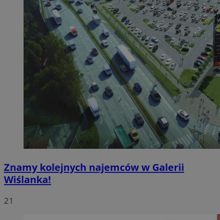
Znamy kolejnych najemców w Galerii
Wiślanka!
21