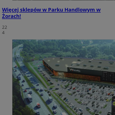
Więcej sklepów w Parku Handlowym w
Żorach!
22
4