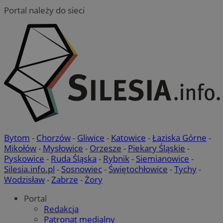
Portal należy do sieci
Bytom
-
Chorzów
-
Gliwice
-
Katowice
-
Łaziska Górne
-
Mikołów
-
Mysłowice
-
Orzesze
-
Piekary Śląskie
-
Pyskowice
-
Ruda Śląska
-
Rybnik
-
Siemianowice
-
Silesia.info.pl
-
Sosnowiec
-
Świętochłowice
-
Tychy
-
Wodzisław
-
Zabrze
-
Żory
Portal
Redakcja
Patronat medialny