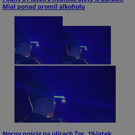
Miał ponad promil alkoholu
Nocny pościg na ulicach Żor. 19-latek