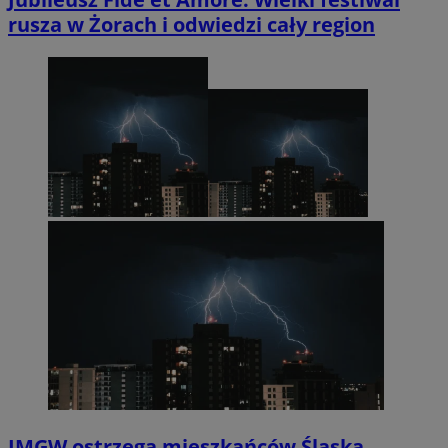
rusza w Żorach i odwiedzi cały region
IMGW ostrzega mieszkańców Śląska.