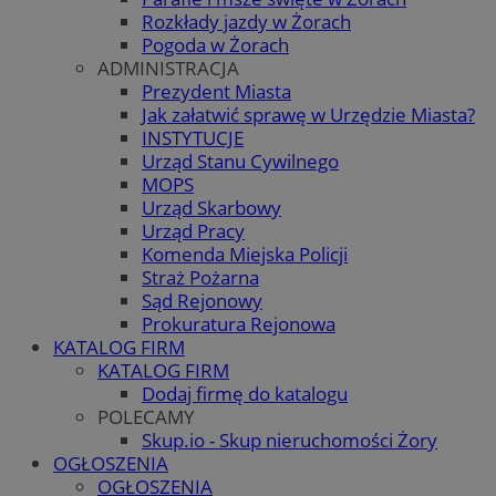
Rozkłady jazdy w Żorach
Pogoda w Żorach
ADMINISTRACJA
Prezydent Miasta
Jak załatwić sprawę w Urzędzie Miasta?
INSTYTUCJE
Urząd Stanu Cywilnego
MOPS
Urząd Skarbowy
Urząd Pracy
Komenda Miejska Policji
Straż Pożarna
Sąd Rejonowy
Prokuratura Rejonowa
KATALOG FIRM
KATALOG FIRM
Dodaj firmę do katalogu
POLECAMY
Skup.io - Skup nieruchomości Żory
OGŁOSZENIA
OGŁOSZENIA