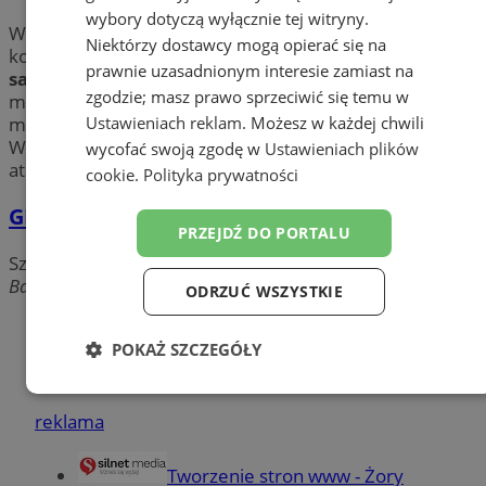
wybory dotyczą wyłącznie tej witryny.
W Twoim aucie pękła szyba? Sprawdź firmy oferujące
Niektórzy dostawcy mogą opierać się na
kompleksowe usługi związane z
szybami
prawnie uzasadnionym interesie zamiast na
samochodowymi
w Żorach. Znajdź fachowców w
zgodzie; masz prawo sprzeciwić się temu w
mieście Żory, którzy profesjonalnie zajmą się
Ustawieniach reklam
. Możesz w każdej chwili
montażem lub wymianą. Chcesz przyciemnić szyby?
Wybierz jedną z firm w okolicy Żor i skorzystaj z jej
wycofać swoją zgodę w
Ustawieniach plików
atrakcyjnej oferty!
cookie
.
Polityka prywatności
GREGFOLL Folie Okienne Grzegorz Mandera
PRZEJDŹ DO PORTALU
Szyby samochodowe
Bałdyka, 44-240 Żory
ODRZUĆ WSZYSTKIE
Dodaj firmę
POKAŻ SZCZEGÓŁY
Pozostałe firmy w kategorii
Niezbędne
Wydajność
Targetowanie
reklama
Tworzenie stron www - Żory
Funkcjonalność
Niesklasyfikowane