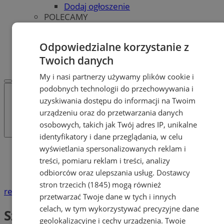
Dodaj ogłoszenie
POLECAMY
Protocol IT
Pracuj.pl - praca w Żorach
Odpowiedzialne korzystanie z
REKLAMA
WSPÓŁPRACA
Twoich danych
My i nasi partnerzy używamy plików cookie i
podobnych technologii do przechowywania i
uzyskiwania dostępu do informacji na Twoim
urządzeniu oraz do przetwarzania danych
osobowych, takich jak Twój adres IP, unikalne
identyfikatory i dane przeglądania, w celu
wyświetlania spersonalizowanych reklam i
Katalog firm
treści, pomiaru reklam i treści, analizy
Motoryzacja
Szyby samochodowe
odbiorców oraz ulepszania usług.
Dostawcy
stron trzecich (1845)
mogą również
reklama
przetwarzać Twoje dane w tych i innych
celach, w tym wykorzystywać precyzyjne dane
Szyby samochodowe
geolokalizacyjne i cechy urządzenia. Twoje