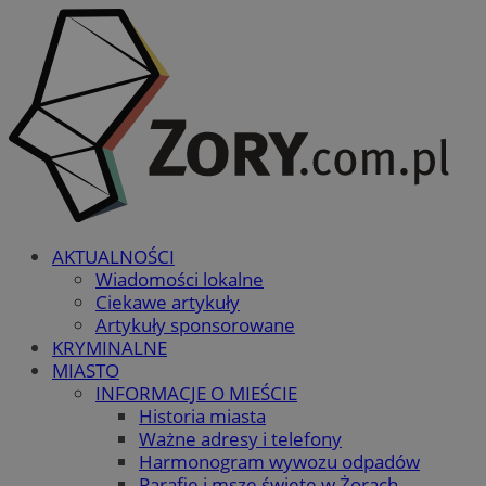
AKTUALNOŚCI
Wiadomości lokalne
Ciekawe artykuły
Artykuły sponsorowane
KRYMINALNE
MIASTO
INFORMACJE O MIEŚCIE
Historia miasta
Ważne adresy i telefony
Harmonogram wywozu odpadów
Parafie i msze święte w Żorach