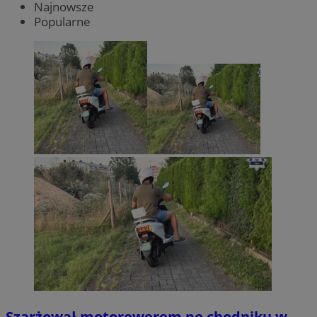
Najnowsze
Popularne
Szarżował motorowerem po chodniku w