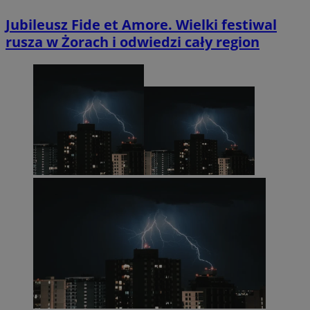
Jubileusz Fide et Amore. Wielki festiwal
rusza w Żorach i odwiedzi cały region