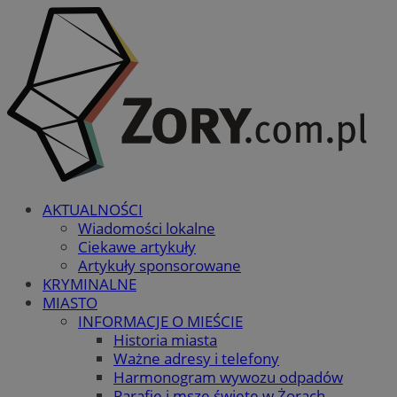
AKTUALNOŚCI
Wiadomości lokalne
Ciekawe artykuły
Artykuły sponsorowane
KRYMINALNE
MIASTO
INFORMACJE O MIEŚCIE
Historia miasta
Ważne adresy i telefony
Harmonogram wywozu odpadów
Parafie i msze święte w Żorach