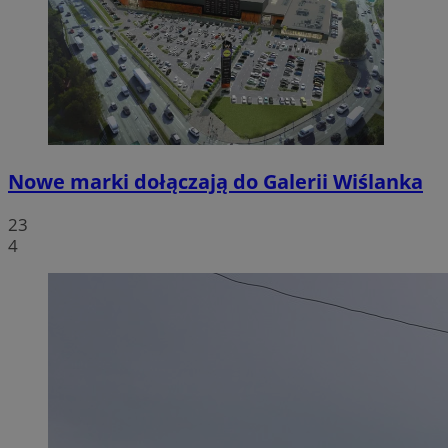
Nowe marki dołączają do Galerii Wiślanka
23
4