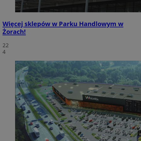
Więcej sklepów w Parku Handlowym w
Żorach!
22
4