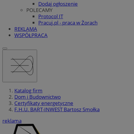
Dodaj ogłoszenie
POLECAMY
Protocol IT
Pracuj.pl - praca w Żorach
REKLAMA
WSPÓŁPRACA
Katalog firm
Dom i Budownictwo
Certyfikaty energetyczne
F.H.U. BART-INWEST Bartosz Smołka
reklama