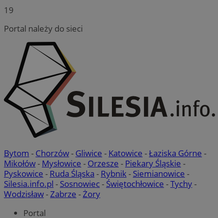
19
Portal należy do sieci
Bytom
-
Chorzów
-
Gliwice
-
Katowice
-
Łaziska Górne
-
Mikołów
-
Mysłowice
-
Orzesze
-
Piekary Śląskie
-
Pyskowice
-
Ruda Śląska
-
Rybnik
-
Siemianowice
-
Silesia.info.pl
-
Sosnowiec
-
Świętochłowice
-
Tychy
-
Wodzisław
-
Zabrze
-
Żory
Portal