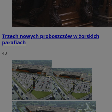
Trzech nowych proboszczów w żorskich
parafiach
40