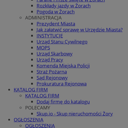
Rozkłady jazdy w Żorach
Pogoda w Żorach
ADMINISTRACJA
Prezydent Miasta
Jak załatwić sprawę w Urzędzie Miasta?
INSTYTUCJE
Urząd Stanu Cywilnego
MOPS
Urząd Skarbowy
Urząd Pracy
Komenda Miejska Policji
Straż Pożarna
Sąd Rejonowy
Prokuratura Rejonowa
KATALOG FIRM
KATALOG FIRM
Dodaj firmę do katalogu
POLECAMY
Skup.io - Skup nieruchomości Żory
OGŁOSZENIA
OGŁOSZENIA