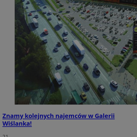
Znamy kolejnych najemców w Galerii
Wiślanka!
21