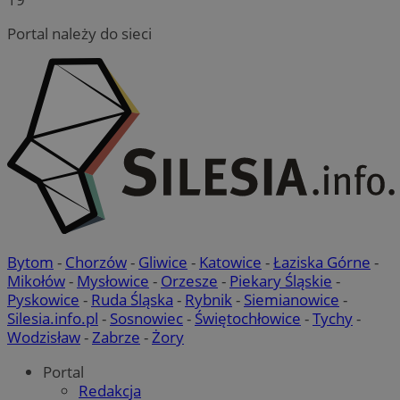
Portal należy do sieci
Bytom
-
Chorzów
-
Gliwice
-
Katowice
-
Łaziska Górne
-
Mikołów
-
Mysłowice
-
Orzesze
-
Piekary Śląskie
-
Pyskowice
-
Ruda Śląska
-
Rybnik
-
Siemianowice
-
Silesia.info.pl
-
Sosnowiec
-
Świętochłowice
-
Tychy
-
Wodzisław
-
Zabrze
-
Żory
Portal
Redakcja