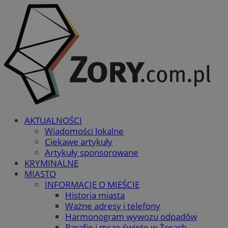
AKTUALNOŚCI
Wiadomości lokalne
Ciekawe artykuły
Artykuły sponsorowane
KRYMINALNE
MIASTO
INFORMACJE O MIEŚCIE
Historia miasta
Ważne adresy i telefony
Harmonogram wywozu odpadów
Parafie i msze święte w Żorach