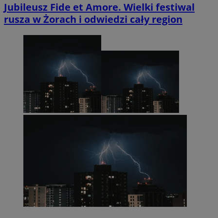
Jubileusz Fide et Amore. Wielki festiwal
rusza w Żorach i odwiedzi cały region