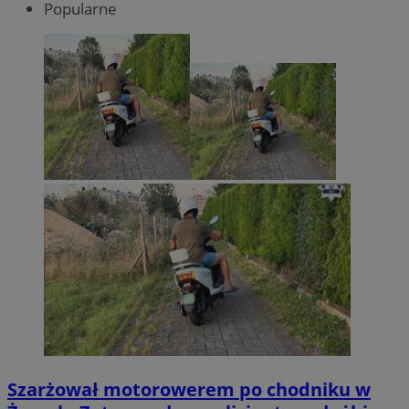
Popularne
Szarżował motorowerem po chodniku w