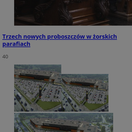
Trzech nowych proboszczów w żorskich
parafiach
40