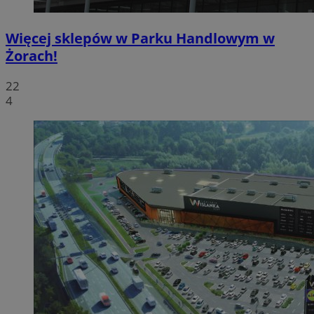
Więcej sklepów w Parku Handlowym w
Żorach!
22
4