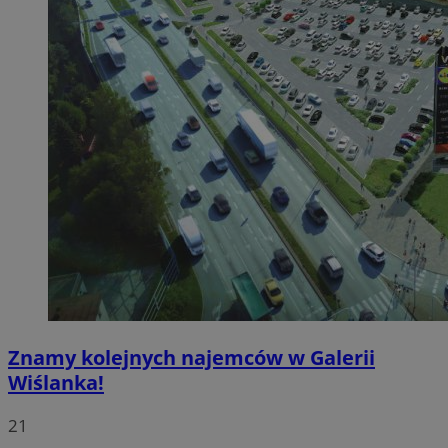
Znamy kolejnych najemców w Galerii
Wiślanka!
21