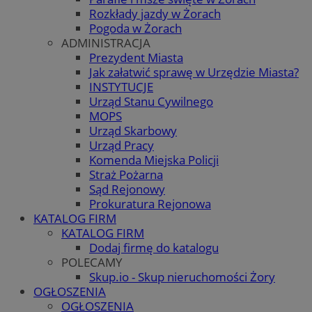
Rozkłady jazdy w Żorach
Pogoda w Żorach
ADMINISTRACJA
Prezydent Miasta
Jak załatwić sprawę w Urzędzie Miasta?
INSTYTUCJE
Urząd Stanu Cywilnego
MOPS
Urząd Skarbowy
Urząd Pracy
Komenda Miejska Policji
Straż Pożarna
Sąd Rejonowy
Prokuratura Rejonowa
KATALOG FIRM
KATALOG FIRM
Dodaj firmę do katalogu
POLECAMY
Skup.io - Skup nieruchomości Żory
OGŁOSZENIA
OGŁOSZENIA