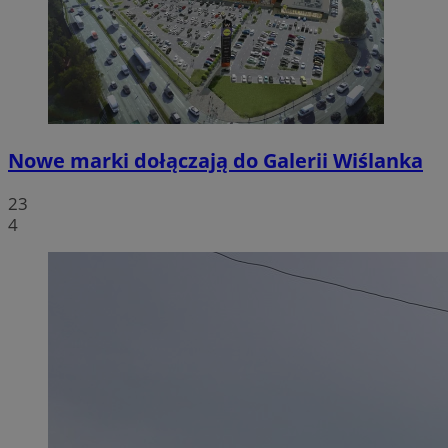
Nowe marki dołączają do Galerii Wiślanka
23
4