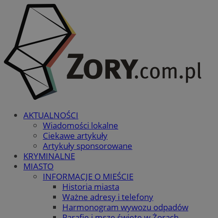
AKTUALNOŚCI
Wiadomości lokalne
Ciekawe artykuły
Artykuły sponsorowane
KRYMINALNE
MIASTO
INFORMACJE O MIEŚCIE
Historia miasta
Ważne adresy i telefony
Harmonogram wywozu odpadów
Parafie i msze święte w Żorach