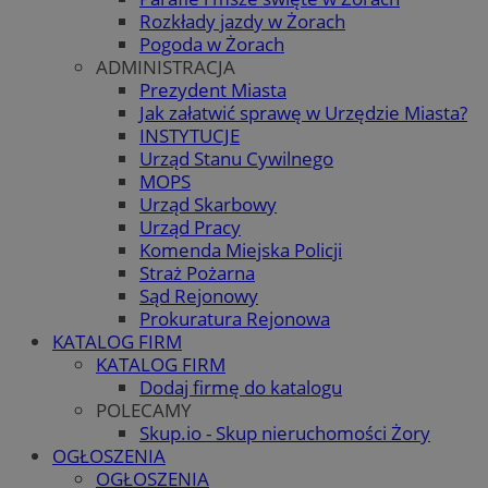
Rozkłady jazdy w Żorach
Pogoda w Żorach
ADMINISTRACJA
Prezydent Miasta
Jak załatwić sprawę w Urzędzie Miasta?
INSTYTUCJE
Urząd Stanu Cywilnego
MOPS
Urząd Skarbowy
Urząd Pracy
Komenda Miejska Policji
Straż Pożarna
Sąd Rejonowy
Prokuratura Rejonowa
KATALOG FIRM
KATALOG FIRM
Dodaj firmę do katalogu
POLECAMY
Skup.io - Skup nieruchomości Żory
OGŁOSZENIA
OGŁOSZENIA