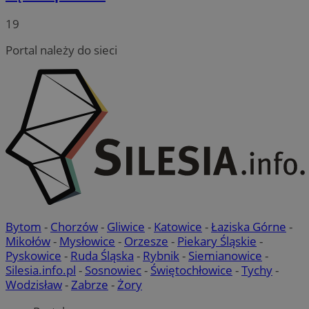
19
Portal należy do sieci
Bytom
-
Chorzów
-
Gliwice
-
Katowice
-
Łaziska Górne
-
Mikołów
-
Mysłowice
-
Orzesze
-
Piekary Śląskie
-
Pyskowice
-
Ruda Śląska
-
Rybnik
-
Siemianowice
-
Silesia.info.pl
-
Sosnowiec
-
Świętochłowice
-
Tychy
-
Wodzisław
-
Zabrze
-
Żory