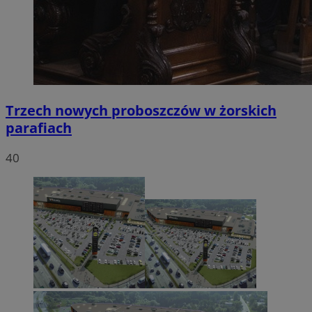
Trzech nowych proboszczów w żorskich
parafiach
40