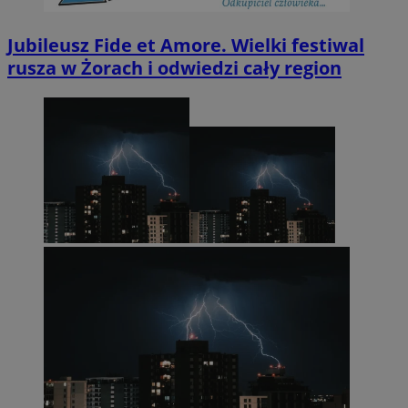
Jubileusz Fide et Amore. Wielki festiwal
rusza w Żorach i odwiedzi cały region