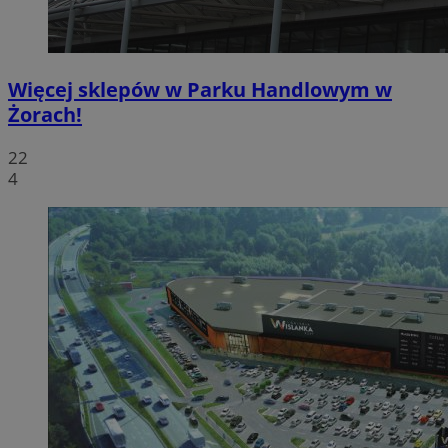
Więcej sklepów w Parku Handlowym w
Żorach!
22
4