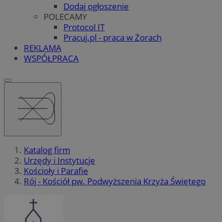
Dodaj ogłoszenie
POLECAMY
Protocol IT
Pracuj.pl - praca w Żorach
REKLAMA
WSPÓŁPRACA
Katalog firm
Urzędy i Instytucje
Kościoły i Parafie
Rój - Kościół pw. Podwyższenia Krzyża Świętego