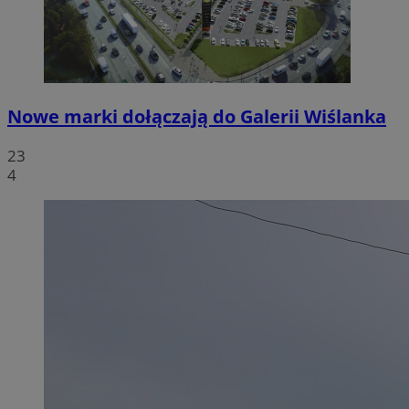
Nowe marki dołączają do Galerii Wiślanka
23
4