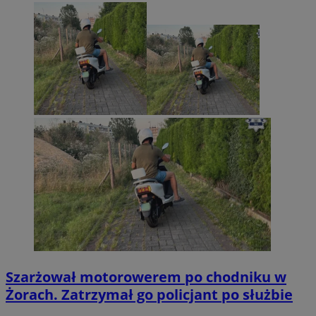
Szarżował motorowerem po chodniku w
Żorach. Zatrzymał go policjant po służbie