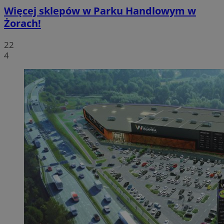
Więcej sklepów w Parku Handlowym w
Żorach!
22
4