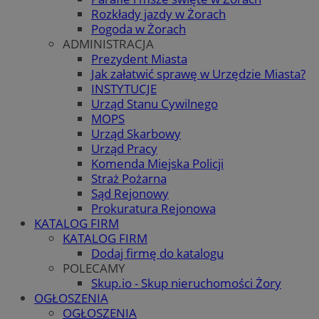
Rozkłady jazdy w Żorach
Pogoda w Żorach
ADMINISTRACJA
Prezydent Miasta
Jak załatwić sprawę w Urzędzie Miasta?
INSTYTUCJE
Urząd Stanu Cywilnego
MOPS
Urząd Skarbowy
Urząd Pracy
Komenda Miejska Policji
Straż Pożarna
Sąd Rejonowy
Prokuratura Rejonowa
KATALOG FIRM
KATALOG FIRM
Dodaj firmę do katalogu
POLECAMY
Skup.io - Skup nieruchomości Żory
OGŁOSZENIA
OGŁOSZENIA