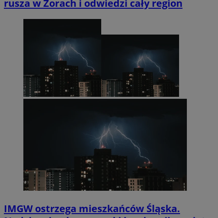
rusza w Żorach i odwiedzi cały region
IMGW ostrzega mieszkańców Śląska.