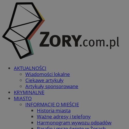
AKTUALNOŚCI
Wiadomości lokalne
Ciekawe artykuły
Artykuły sponsorowane
KRYMINALNE
MIASTO
INFORMACJE O MIEŚCIE
Historia miasta
Ważne adresy i telefony
Harmonogram wywozu odpadów
Parafie i msze święte w Żorach