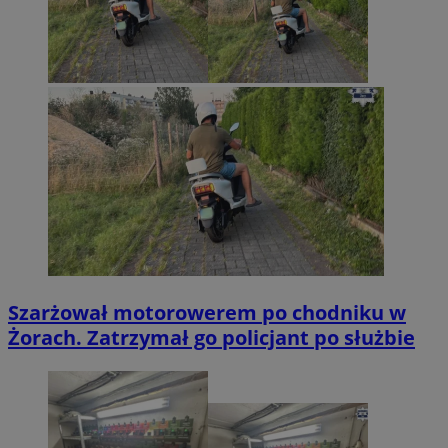
Szarżował motorowerem po chodniku w
Żorach. Zatrzymał go policjant po służbie