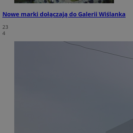
Nowe marki dołączają do Galerii Wiślanka
23
4