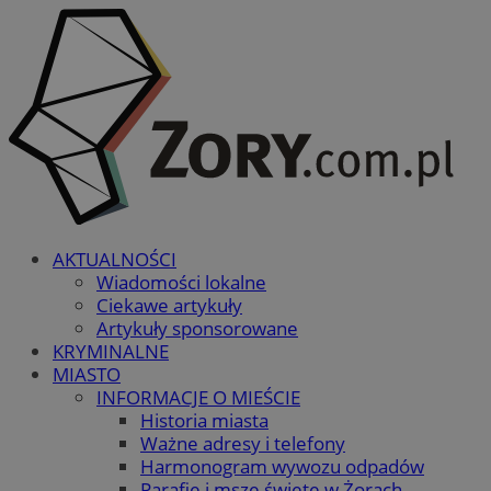
AKTUALNOŚCI
Wiadomości lokalne
Ciekawe artykuły
Artykuły sponsorowane
KRYMINALNE
MIASTO
INFORMACJE O MIEŚCIE
Historia miasta
Ważne adresy i telefony
Harmonogram wywozu odpadów
Parafie i msze święte w Żorach