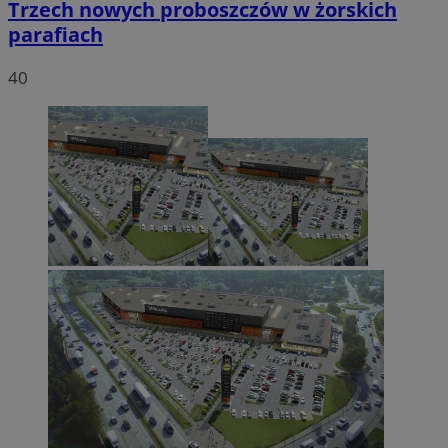
Trzech nowych proboszczów w żorskich
parafiach
40