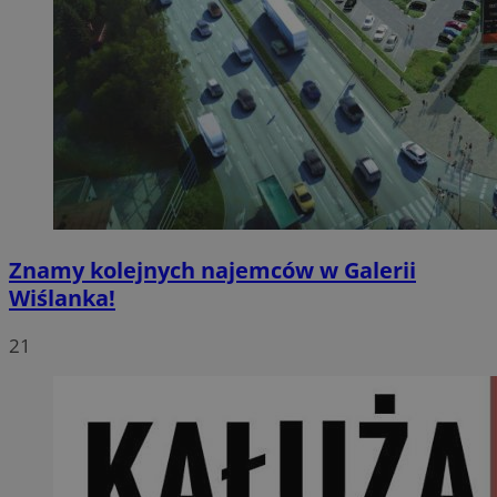
Znamy kolejnych najemców w Galerii
Wiślanka!
21