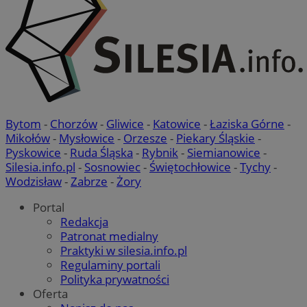
Bytom
-
Chorzów
-
Gliwice
-
Katowice
-
Łaziska Górne
-
Mikołów
-
Mysłowice
-
Orzesze
-
Piekary Śląskie
-
Pyskowice
-
Ruda Śląska
-
Rybnik
-
Siemianowice
-
Silesia.info.pl
-
Sosnowiec
-
Świętochłowice
-
Tychy
-
Wodzisław
-
Zabrze
-
Żory
Portal
Redakcja
Patronat medialny
Praktyki w silesia.info.pl
Regulaminy portali
Polityka prywatności
Oferta