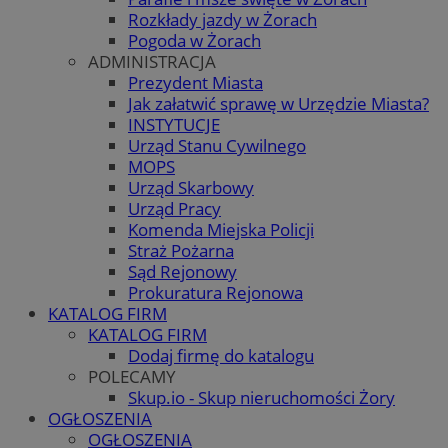
Rozkłady jazdy w Żorach
Pogoda w Żorach
ADMINISTRACJA
Prezydent Miasta
Jak załatwić sprawę w Urzędzie Miasta?
INSTYTUCJE
Urząd Stanu Cywilnego
MOPS
Urząd Skarbowy
Urząd Pracy
Komenda Miejska Policji
Straż Pożarna
Sąd Rejonowy
Prokuratura Rejonowa
KATALOG FIRM
KATALOG FIRM
Dodaj firmę do katalogu
POLECAMY
Skup.io - Skup nieruchomości Żory
OGŁOSZENIA
OGŁOSZENIA