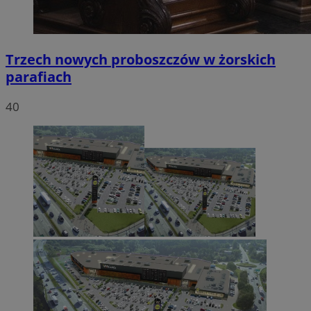
Trzech nowych proboszczów w żorskich
parafiach
40