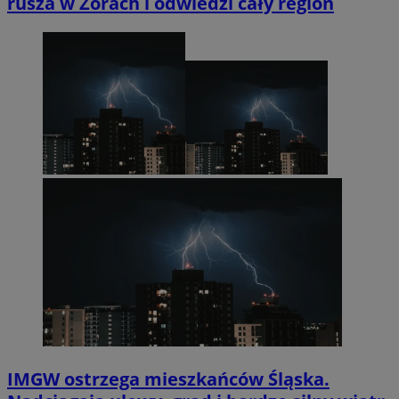
rusza w Żorach i odwiedzi cały region
IMGW ostrzega mieszkańców Śląska.