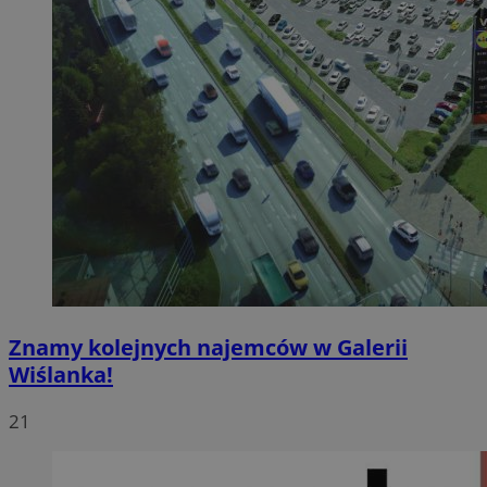
Znamy kolejnych najemców w Galerii
Wiślanka!
21