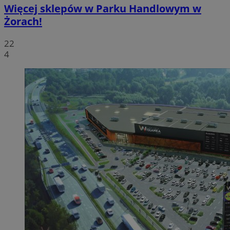
Więcej sklepów w Parku Handlowym w
Żorach!
22
4