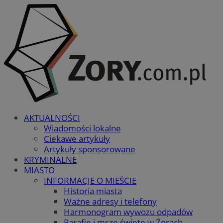
AKTUALNOŚCI
Wiadomości lokalne
Ciekawe artykuły
Artykuły sponsorowane
KRYMINALNE
MIASTO
INFORMACJE O MIEŚCIE
Historia miasta
Ważne adresy i telefony
Harmonogram wywozu odpadów
Parafie i msze święte w Żorach