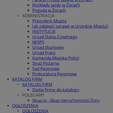
Rozkłady jazdy w Żorach
Pogoda w Żorach
ADMINISTRACJA
Prezydent Miasta
Jak załatwić sprawę w Urzędzie Miasta?
INSTYTUCJE
Urząd Stanu Cywilnego
MOPS
Urząd Skarbowy
Urząd Pracy
Komenda Miejska Policji
Straż Pożarna
Sąd Rejonowy
Prokuratura Rejonowa
KATALOG FIRM
KATALOG FIRM
Dodaj firmę do katalogu
POLECAMY
Skup.io - Skup nieruchomości Żory
OGŁOSZENIA
OGŁOSZENIA