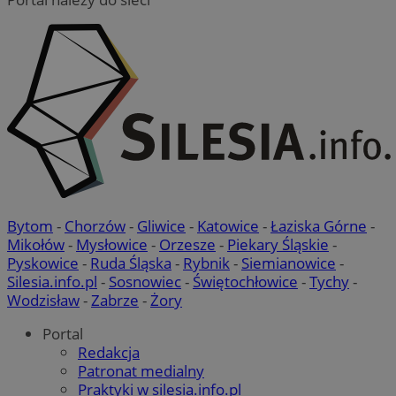
Bytom
-
Chorzów
-
Gliwice
-
Katowice
-
Łaziska Górne
-
Mikołów
-
Mysłowice
-
Orzesze
-
Piekary Śląskie
-
Pyskowice
-
Ruda Śląska
-
Rybnik
-
Siemianowice
-
Silesia.info.pl
-
Sosnowiec
-
Świętochłowice
-
Tychy
-
Wodzisław
-
Zabrze
-
Żory
Portal
Redakcja
Patronat medialny
Praktyki w silesia.info.pl