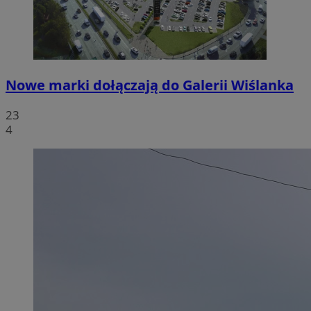
Nowe marki dołączają do Galerii Wiślanka
23
4