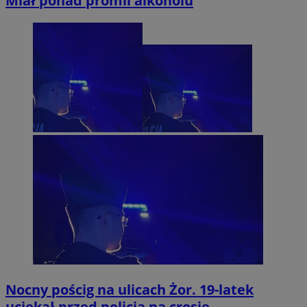
Miał ponad promil alkoholu
Nocny pościg na ulicach Żor. 19-latek
uciekał przed policją na crosie