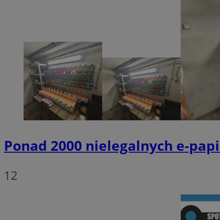
SessID
QeSessID
MvSessID
__cf_bm
suid
INGRESSCOOKIE
Ponad 2000 nielegalnych e-papi
euds
12
VISITOR_PRIVACY_