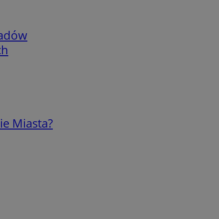
adów
ch
ie Miasta?