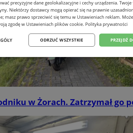
wać precyzyjne dane geolokalizacyjne i cechy urządzenia. Twoje
tryny. Niektórzy dostawcy mogą opierać się na prawnie uzasadnio
ie; masz prawo sprzeciwić się temu w
Ustawieniach reklam
. Może
woją zgodę w
Ustawieniach plików cookie
.
Polityka prywatności
EGÓŁY
ODRZUĆ WSZYSTKIE
PRZEJDŹ 
Wydajność
Targetowanie
Funkcjonalność
Ni
niku w Żorach. Zatrzymał go pol
ezbędne
Wydajność
Targetowanie
Funkcjonalność
Niesklasyfikow
ie umożliwiają korzystanie z podstawowych funkcji strony internetowej, takich jak log
Bez niezbędnych plików cookie nie można prawidłowo korzystać ze strony internetowe
Okres
Provider
/
Domena
Opis
przechowywania