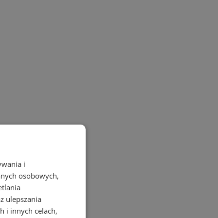
ywania i
danych osobowych,
etlania
az ulepszania
 i innych celach,