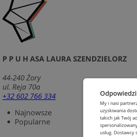
P P U H ASA LAURA SZENDZIELORZ
44-240
Żory
ul. Reja 70a
Odpowiedzia
+32 602 766 334
My i nasi partne
Najnowsze
uzyskiwania dost
takich jak Twój a
Popularne
spersonalizowanyc
usług.
Dostawcy s