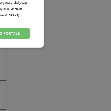
 wybory dotyczą
nym interesie
sz w każdej
DO PORTALU
esklasyfikowane
ane
owanie użytkownika i
j.