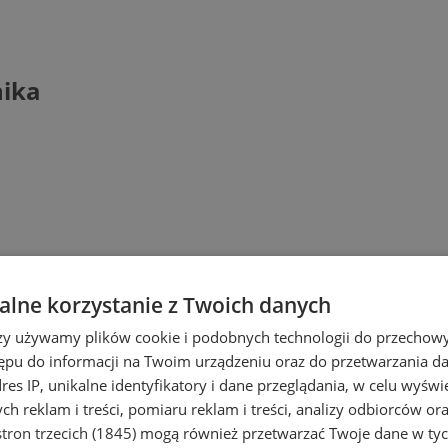
nika
lne korzystanie z Twoich danych
rzy używamy plików cookie i podobnych technologii do przechow
ępu do informacji na Twoim urządzeniu oraz do przetwarzania 
dres IP, unikalne identyfikatory i dane przeglądania, w celu wyświ
h reklam i treści, pomiaru reklam i treści, analizy odbiorców or
ci się w Żorach – Osinach przy ul. Szkoln
tron trzecich (1845)
mogą również przetwarzać Twoje dane w tych