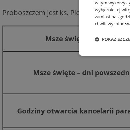
w tym wykorzysty
wyłącznie tej wi
Proboszczem jest ks. Piotr Szwiec.
zamiast na zgodz
chwili wycofać s
Msze święte – niedziela
POKAŻ SZCZ
Niezbędne
Msze święte – dni powszed
Ni
Godziny otwarcia kancelarii para
Niezbędne pliki cook
zarządzanie kontem. 
Nazwa