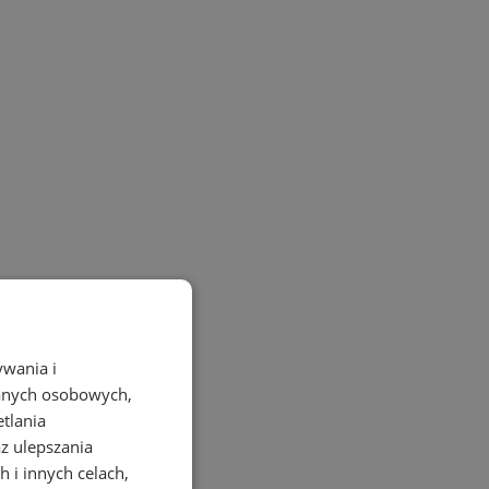
ywania i
danych osobowych,
etlania
az ulepszania
ej 9.
 i innych celach,