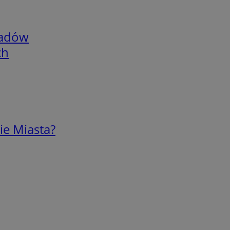
adów
ch
ie Miasta?