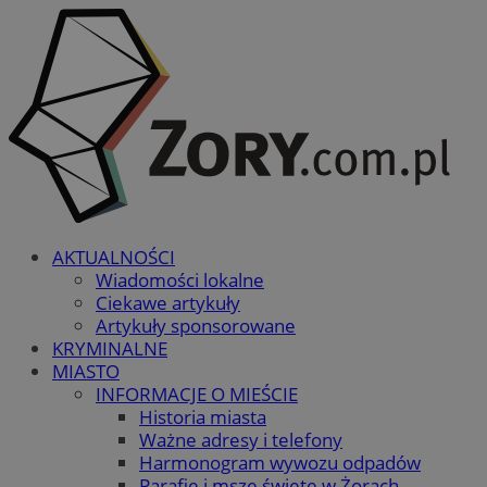
AKTUALNOŚCI
Wiadomości lokalne
Ciekawe artykuły
Artykuły sponsorowane
KRYMINALNE
MIASTO
INFORMACJE O MIEŚCIE
Historia miasta
Ważne adresy i telefony
Harmonogram wywozu odpadów
Parafie i msze święte w Żorach