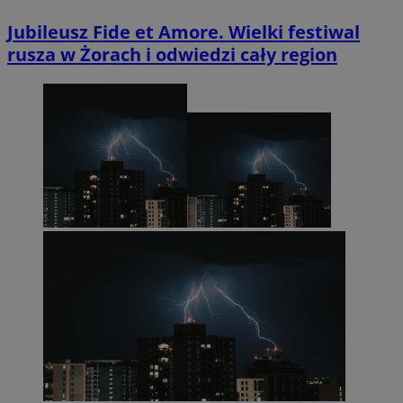
Jubileusz Fide et Amore. Wielki festiwal
rusza w Żorach i odwiedzi cały region