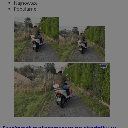
Najnowsze
Popularne
Szarżował motorowerem po chodniku w