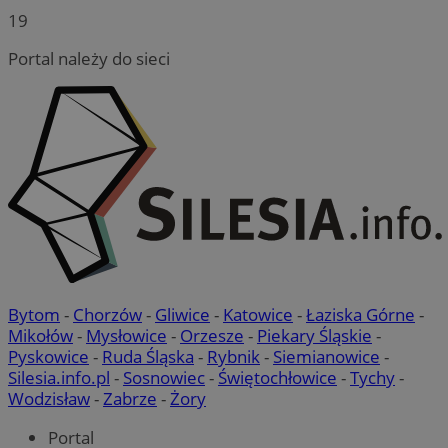
19
Portal należy do sieci
Bytom
-
Chorzów
-
Gliwice
-
Katowice
-
Łaziska Górne
-
Mikołów
-
Mysłowice
-
Orzesze
-
Piekary Śląskie
-
Pyskowice
-
Ruda Śląska
-
Rybnik
-
Siemianowice
-
Silesia.info.pl
-
Sosnowiec
-
Świętochłowice
-
Tychy
-
Wodzisław
-
Zabrze
-
Żory
Portal