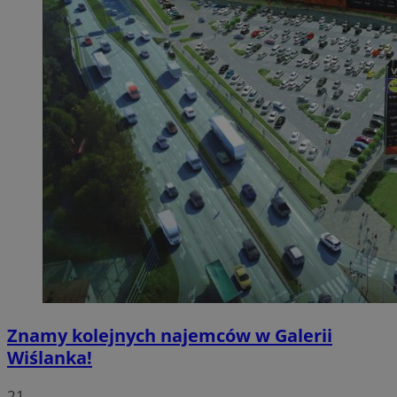
Znamy kolejnych najemców w Galerii
Wiślanka!
21