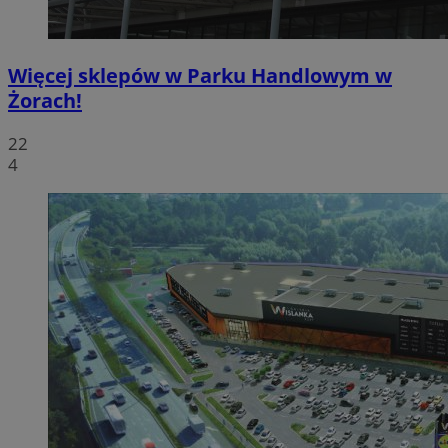
Więcej sklepów w Parku Handlowym w
Żorach!
22
4