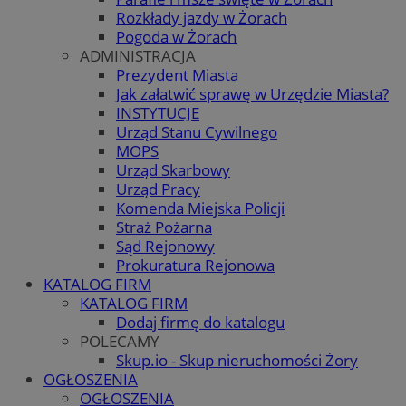
Rozkłady jazdy w Żorach
Pogoda w Żorach
ADMINISTRACJA
Prezydent Miasta
Jak załatwić sprawę w Urzędzie Miasta?
INSTYTUCJE
Urząd Stanu Cywilnego
MOPS
Urząd Skarbowy
Urząd Pracy
Komenda Miejska Policji
Straż Pożarna
Sąd Rejonowy
Prokuratura Rejonowa
KATALOG FIRM
KATALOG FIRM
Dodaj firmę do katalogu
POLECAMY
Skup.io - Skup nieruchomości Żory
OGŁOSZENIA
OGŁOSZENIA