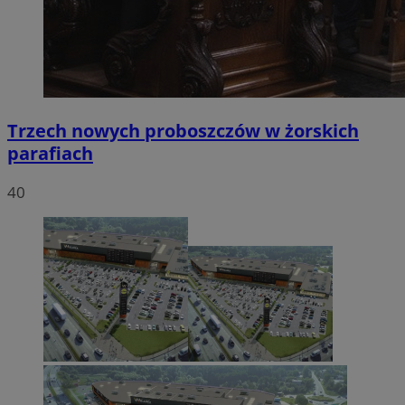
Trzech nowych proboszczów w żorskich
parafiach
40