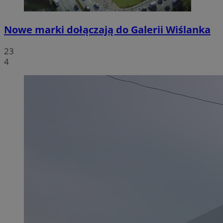
Nowe marki dołączają do Galerii Wiślanka
23
4