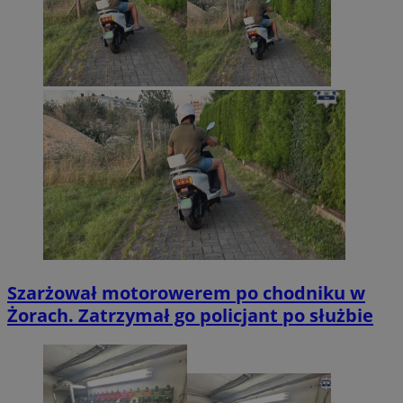
Szarżował motorowerem po chodniku w
Żorach. Zatrzymał go policjant po służbie