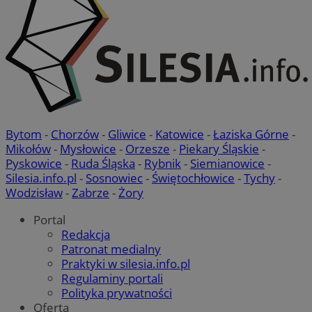
Bytom
-
Chorzów
-
Gliwice
-
Katowice
-
Łaziska Górne
-
Mikołów
-
Mysłowice
-
Orzesze
-
Piekary Śląskie
-
Pyskowice
-
Ruda Śląska
-
Rybnik
-
Siemianowice
-
Silesia.info.pl
-
Sosnowiec
-
Świętochłowice
-
Tychy
-
Wodzisław
-
Zabrze
-
Żory
Portal
Redakcja
Patronat medialny
Praktyki w silesia.info.pl
Regulaminy portali
Polityka prywatności
Oferta