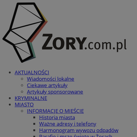
AKTUALNOŚCI
Wiadomości lokalne
Ciekawe artykuły
Artykuły sponsorowane
KRYMINALNE
MIASTO
INFORMACJE O MIEŚCIE
Historia miasta
Ważne adresy i telefony
Harmonogram wywozu odpadów
Parafie i msze święte w Żorach