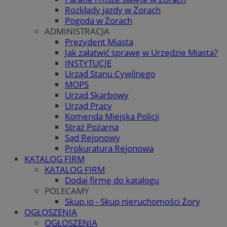
Rozkłady jazdy w Żorach
Pogoda w Żorach
ADMINISTRACJA
Prezydent Miasta
Jak załatwić sprawę w Urzędzie Miasta?
INSTYTUCJE
Urząd Stanu Cywilnego
MOPS
Urząd Skarbowy
Urząd Pracy
Komenda Miejska Policji
Straż Pożarna
Sąd Rejonowy
Prokuratura Rejonowa
KATALOG FIRM
KATALOG FIRM
Dodaj firmę do katalogu
POLECAMY
Skup.io - Skup nieruchomości Żory
OGŁOSZENIA
OGŁOSZENIA