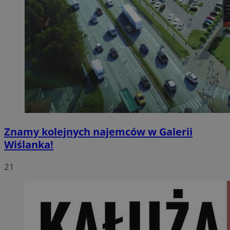
Znamy kolejnych najemców w Galerii
Wiślanka!
21