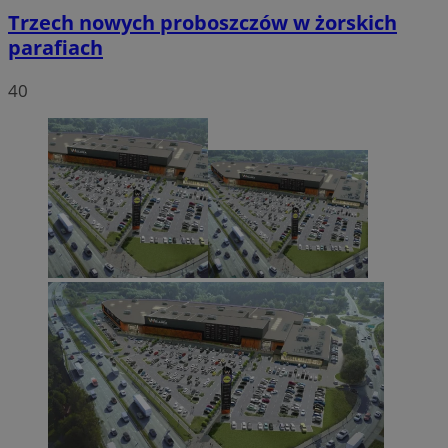
Trzech nowych proboszczów w żorskich
parafiach
40