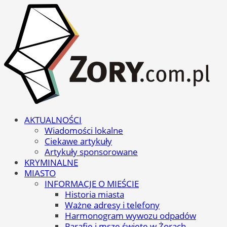
AKTUALNOŚCI
Wiadomości lokalne
Ciekawe artykuły
Artykuły sponsorowane
KRYMINALNE
MIASTO
INFORMACJE O MIEŚCIE
Historia miasta
Ważne adresy i telefony
Harmonogram wywozu odpadów
Parafie i msze święte w Żorach