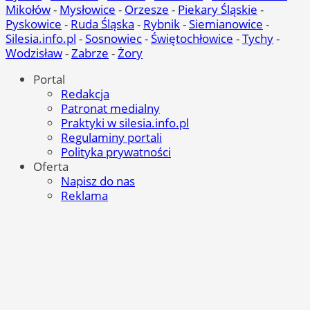
Mikołów
-
Mysłowice
-
Orzesze
-
Piekary Śląskie
-
Pyskowice
-
Ruda Śląska
-
Rybnik
-
Siemianowice
-
Silesia.info.pl
-
Sosnowiec
-
Świętochłowice
-
Tychy
-
Wodzisław
-
Zabrze
-
Żory
Portal
Redakcja
Patronat medialny
Praktyki w silesia.info.pl
Regulaminy portali
Polityka prywatności
Oferta
Napisz do nas
Reklama