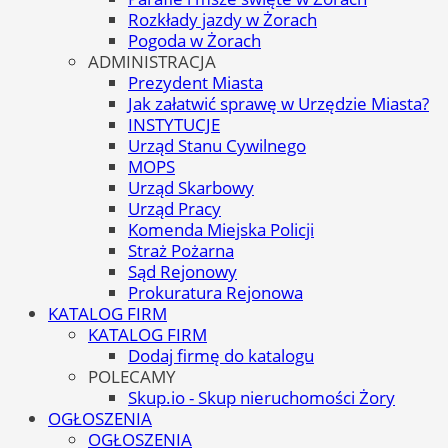
Rozkłady jazdy w Żorach
Pogoda w Żorach
ADMINISTRACJA
Prezydent Miasta
Jak załatwić sprawę w Urzędzie Miasta?
INSTYTUCJE
Urząd Stanu Cywilnego
MOPS
Urząd Skarbowy
Urząd Pracy
Komenda Miejska Policji
Straż Pożarna
Sąd Rejonowy
Prokuratura Rejonowa
KATALOG FIRM
KATALOG FIRM
Dodaj firmę do katalogu
POLECAMY
Skup.io - Skup nieruchomości Żory
OGŁOSZENIA
OGŁOSZENIA