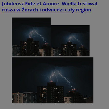
Jubileusz Fide et Amore. Wielki festiwal
rusza w Żorach i odwiedzi cały region