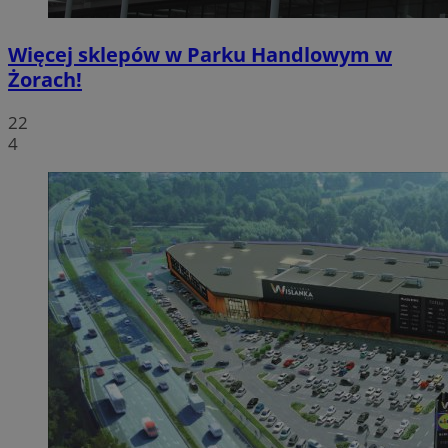
Więcej sklepów w Parku Handlowym w
Żorach!
22
4