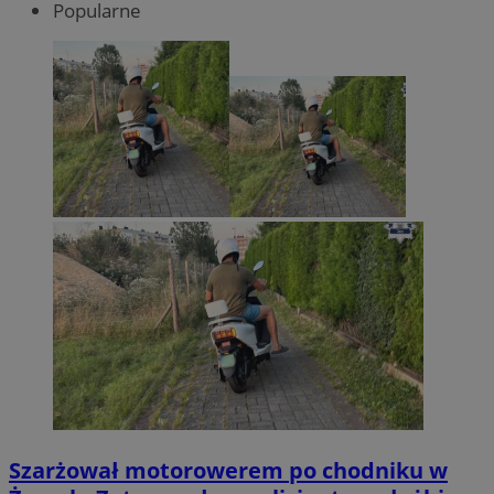
Popularne
Szarżował motorowerem po chodniku w