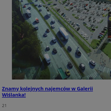
Znamy kolejnych najemców w Galerii
Wiślanka!
21