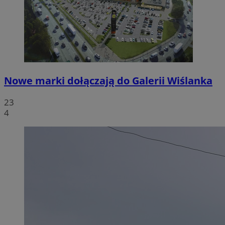
Nowe marki dołączają do Galerii Wiślanka
23
4