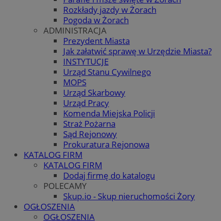
Rozkłady jazdy w Żorach
Pogoda w Żorach
ADMINISTRACJA
Prezydent Miasta
Jak załatwić sprawę w Urzędzie Miasta?
INSTYTUCJE
Urząd Stanu Cywilnego
MOPS
Urząd Skarbowy
Urząd Pracy
Komenda Miejska Policji
Straż Pożarna
Sąd Rejonowy
Prokuratura Rejonowa
KATALOG FIRM
KATALOG FIRM
Dodaj firmę do katalogu
POLECAMY
Skup.io - Skup nieruchomości Żory
OGŁOSZENIA
OGŁOSZENIA