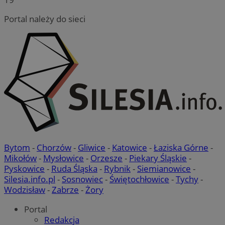
Portal należy do sieci
Bytom
-
Chorzów
-
Gliwice
-
Katowice
-
Łaziska Górne
-
Mikołów
-
Mysłowice
-
Orzesze
-
Piekary Śląskie
-
Pyskowice
-
Ruda Śląska
-
Rybnik
-
Siemianowice
-
Silesia.info.pl
-
Sosnowiec
-
Świętochłowice
-
Tychy
-
Wodzisław
-
Zabrze
-
Żory
Portal
Redakcja