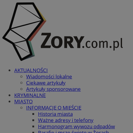
AKTUALNOŚCI
Wiadomości lokalne
Ciekawe artykuły
Artykuły sponsorowane
KRYMINALNE
MIASTO
INFORMACJE O MIEŚCIE
Historia miasta
Ważne adresy i telefony
Harmonogram wywozu odpadów
Parafie i msze święte w Żorach