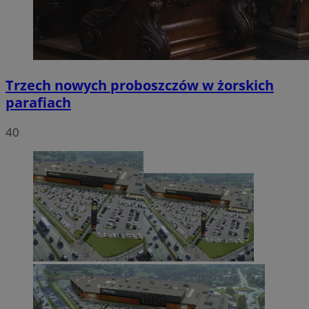
Trzech nowych proboszczów w żorskich
parafiach
40