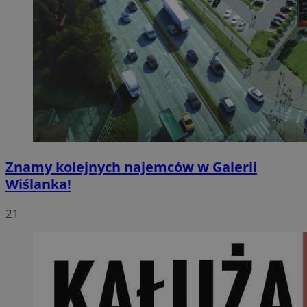
Znamy kolejnych najemców w Galerii
Wiślanka!
21