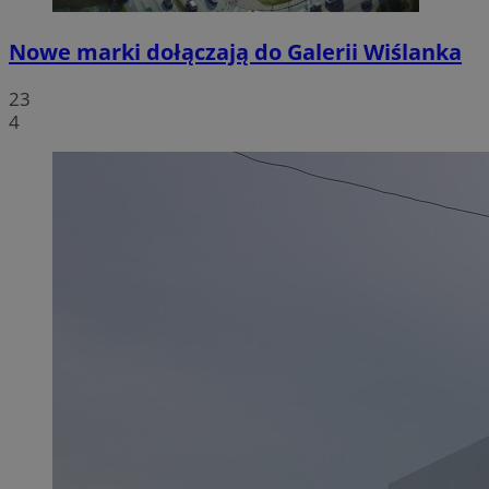
Nowe marki dołączają do Galerii Wiślanka
23
4