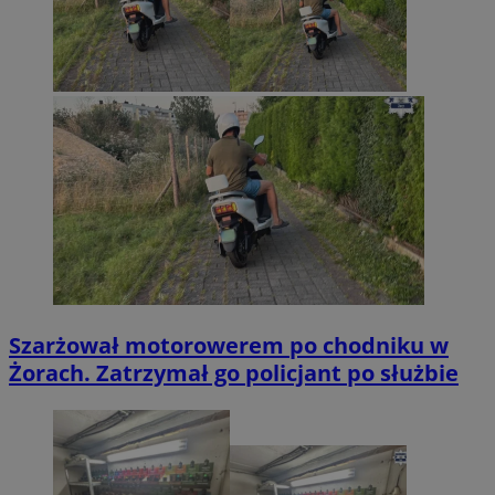
Szarżował motorowerem po chodniku w
Żorach. Zatrzymał go policjant po służbie