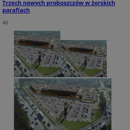
Trzech nowych proboszczów w żorskich
parafiach
40