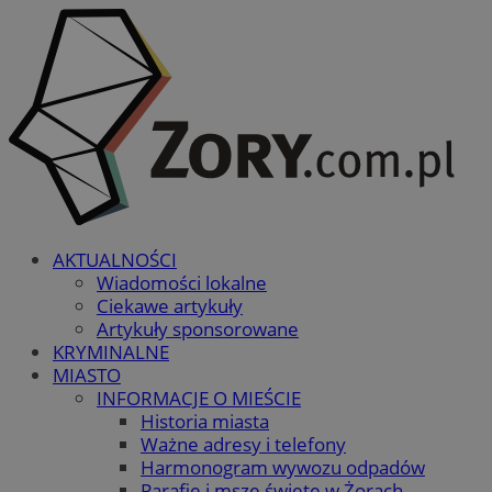
AKTUALNOŚCI
Wiadomości lokalne
Ciekawe artykuły
Artykuły sponsorowane
KRYMINALNE
MIASTO
INFORMACJE O MIEŚCIE
Historia miasta
Ważne adresy i telefony
Harmonogram wywozu odpadów
Parafie i msze święte w Żorach