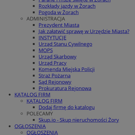
Rozkłady jazdy w Żorach
Pogoda w Żorach
ADMINISTRACJA
Prezydent Miasta
Jak załatwić sprawę w Urzędzie Miasta?
INSTYTUCJE
Urząd Stanu Cywilnego
MOPS
Urząd Skarbowy
Urząd Pracy
Komenda Miejska Policji
Straż Pożarna
Sąd Rejonowy
Prokuratura Rejonowa
KATALOG FIRM
KATALOG FIRM
Dodaj firmę do katalogu
POLECAMY
Skup.io - Skup nieruchomości Żory
OGŁOSZENIA
OGŁOSZENIA