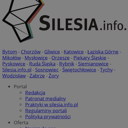
Bytom
-
Chorzów
-
Gliwice
-
Katowice
-
Łaziska Górne
-
Mikołów
-
Mysłowice
-
Orzesze
-
Piekary Śląskie
-
Pyskowice
-
Ruda Śląska
-
Rybnik
-
Siemianowice
-
Silesia.info.pl
-
Sosnowiec
-
Świętochłowice
-
Tychy
-
Wodzisław
-
Zabrze
-
Żory
Portal
Redakcja
Patronat medialny
Praktyki w silesia.info.pl
Regulaminy portali
Polityka prywatności
Oferta