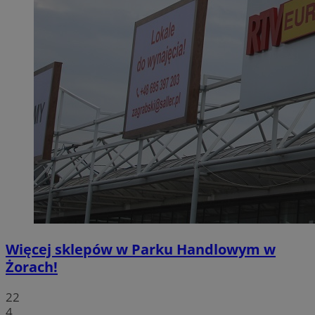
Więcej sklepów w Parku Handlowym w
Żorach!
22
4