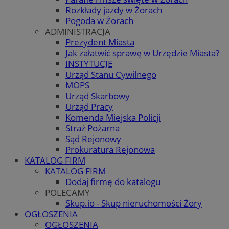
Rozkłady jazdy w Żorach
Pogoda w Żorach
ADMINISTRACJA
Prezydent Miasta
Jak załatwić sprawę w Urzędzie Miasta?
INSTYTUCJE
Urząd Stanu Cywilnego
MOPS
Urząd Skarbowy
Urząd Pracy
Komenda Miejska Policji
Straż Pożarna
Sąd Rejonowy
Prokuratura Rejonowa
KATALOG FIRM
KATALOG FIRM
Dodaj firmę do katalogu
POLECAMY
Skup.io - Skup nieruchomości Żory
OGŁOSZENIA
OGŁOSZENIA