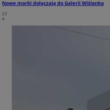
Nowe marki dołączają do Galerii Wiślanka
23
4