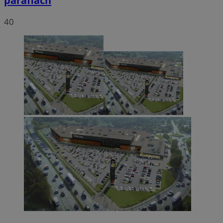
parafiach
40