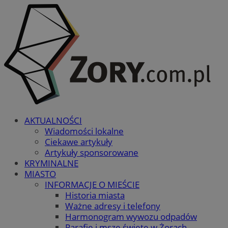
AKTUALNOŚCI
Wiadomości lokalne
Ciekawe artykuły
Artykuły sponsorowane
KRYMINALNE
MIASTO
INFORMACJE O MIEŚCIE
Historia miasta
Ważne adresy i telefony
Harmonogram wywozu odpadów
Parafie i msze święte w Żorach