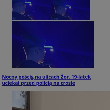
Nocny pościg na ulicach Żor. 19-latek
uciekał przed policją na crosie