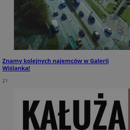
Znamy kolejnych najemców w Galerii
Wiślanka!
21