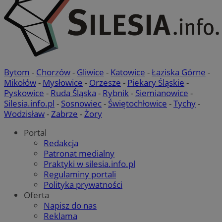
Bytom
-
Chorzów
-
Gliwice
-
Katowice
-
Łaziska Górne
-
Mikołów
-
Mysłowice
-
Orzesze
-
Piekary Śląskie
-
Pyskowice
-
Ruda Śląska
-
Rybnik
-
Siemianowice
-
Silesia.info.pl
-
Sosnowiec
-
Świętochłowice
-
Tychy
-
Wodzisław
-
Zabrze
-
Żory
Portal
Redakcja
Patronat medialny
Praktyki w silesia.info.pl
Regulaminy portali
Polityka prywatności
Oferta
Napisz do nas
Reklama