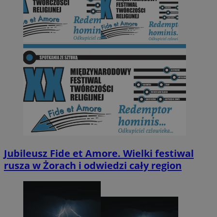
Jubileusz Fide et Amore. Wielki festiwal
rusza w Żorach i odwiedzi cały region