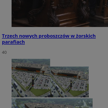
Trzech nowych proboszczów w żorskich
parafiach
40