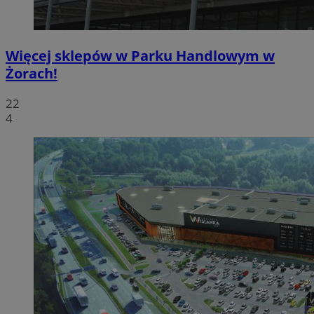
Więcej sklepów w Parku Handlowym w
Żorach!
22
4