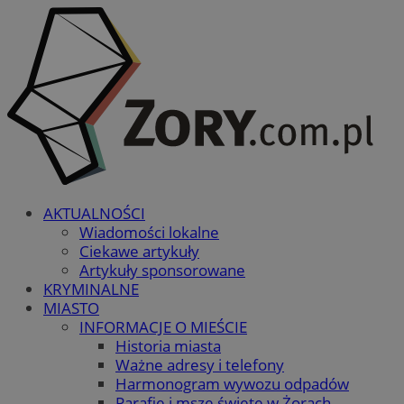
AKTUALNOŚCI
Wiadomości lokalne
Ciekawe artykuły
Artykuły sponsorowane
KRYMINALNE
MIASTO
INFORMACJE O MIEŚCIE
Historia miasta
Ważne adresy i telefony
Harmonogram wywozu odpadów
Parafie i msze święte w Żorach