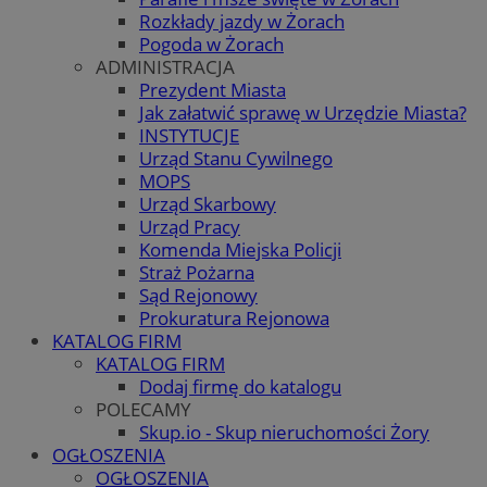
Rozkłady jazdy w Żorach
Pogoda w Żorach
ADMINISTRACJA
Prezydent Miasta
Jak załatwić sprawę w Urzędzie Miasta?
INSTYTUCJE
Urząd Stanu Cywilnego
MOPS
Urząd Skarbowy
Urząd Pracy
Komenda Miejska Policji
Straż Pożarna
Sąd Rejonowy
Prokuratura Rejonowa
KATALOG FIRM
KATALOG FIRM
Dodaj firmę do katalogu
POLECAMY
Skup.io - Skup nieruchomości Żory
OGŁOSZENIA
OGŁOSZENIA