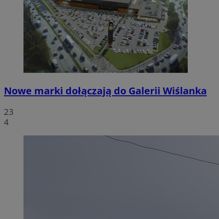
Nowe marki dołączają do Galerii Wiślanka
23
4