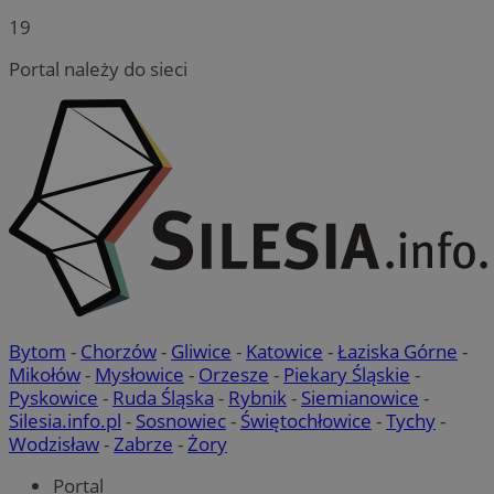
19
Portal należy do sieci
Bytom
-
Chorzów
-
Gliwice
-
Katowice
-
Łaziska Górne
-
Mikołów
-
Mysłowice
-
Orzesze
-
Piekary Śląskie
-
Pyskowice
-
Ruda Śląska
-
Rybnik
-
Siemianowice
-
Silesia.info.pl
-
Sosnowiec
-
Świętochłowice
-
Tychy
-
Wodzisław
-
Zabrze
-
Żory
Portal