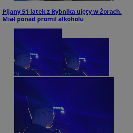
Pijany 51-latek z Rybnika ujęty w Żorach.
Miał ponad promil alkoholu