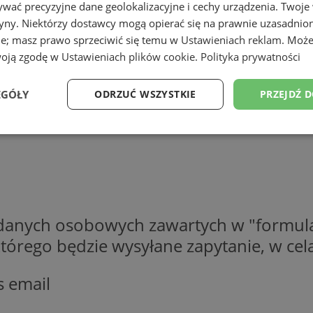
wać precyzyjne dane geolokalizacyjne i cechy urządzenia. Twoje
tryny. Niektórzy dostawcy mogą opierać się na prawnie uzasadnio
ie; masz prawo sprzeciwić się temu w
Ustawieniach reklam
. Może
woją zgodę w
Ustawieniach plików cookie
.
Polityka prywatności
EGÓŁY
ODRZUĆ WSZYSTKIE
PRZEJDŹ 
Wydajność
Targetowanie
Funkcjonalność
Ni
 danych osobowych zawartych w "formula
ezbędne
Wydajność
Targetowanie
Funkcjonalność
Niesklasyfikow
o którego będzie wysyłane zapytanie, w c
ie umożliwiają korzystanie z podstawowych funkcji strony internetowej, takich jak log
Bez niezbędnych plików cookie nie można prawidłowo korzystać ze strony internetowe
s email
Okres
Provider
/
Domena
Opis
przechowywania