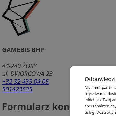
GAMEBIS BHP
44-240
ŻORY
ul. DWORCOWA 23
Odpowiedzia
+32 32 435 04 05
501423535
My i nasi partne
uzyskiwania dost
takich jak Twój a
Formularz kontaktowy
spersonalizowanyc
usług.
Dostawcy s