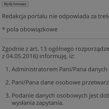
SessID
QeSessID
Redakcja portalu nie odpowiada za tre
MvSessID
__cf_bm
* pola obowiązkowe
suid
Zgodnie z art. 13 ogólnego rozporządze
z 04.05.2016) informuję, iż:
INGRESSCOOKIE
Administratorem Pani/Pana danych 
euds
Pani/Pana dane osobowe przetwarzan
VISITOR_PRIVACY_
Podanie danych osobowych jest do
wysłania zapytania.