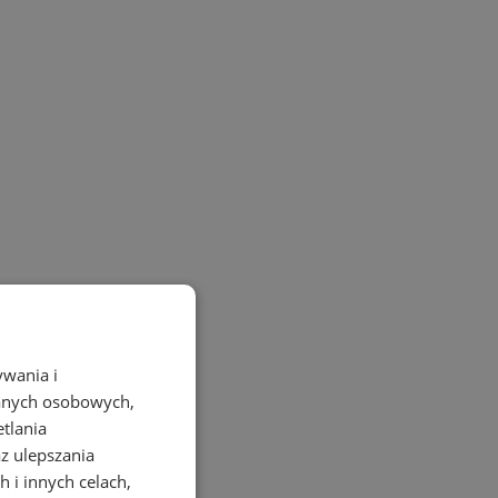
ywania i
danych osobowych,
etlania
az ulepszania
 i innych celach,