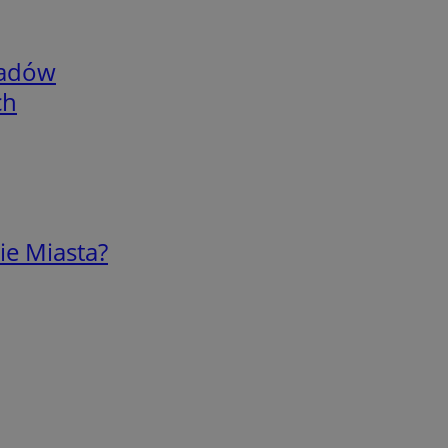
adów
ch
ie Miasta?