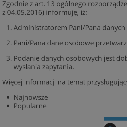
Zgodnie z art. 13 ogólnego rozporządze
SessID
z 04.05.2016) informuję, iż:
QeSessID
MvSessID
Administratorem Pani/Pana danych 
__cf_bm
Pani/Pana dane osobowe przetwarzan
suid
Podanie danych osobowych jest do
wysłania zapytania.
INGRESSCOOKIE
Więcej informacji na temat przysługuj
euds
Najnowsze
Popularne
VISITOR_PRIVACY_