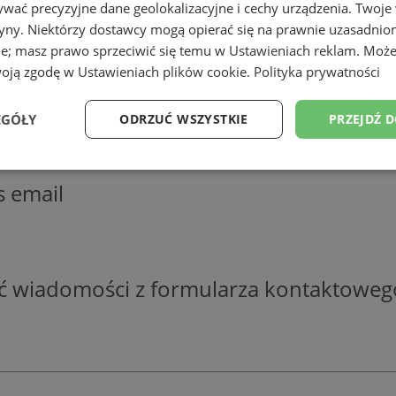
wać precyzyjne dane geolokalizacyjne i cechy urządzenia. Twoje
tryny. Niektórzy dostawcy mogą opierać się na prawnie uzasadnio
ie; masz prawo sprzeciwić się temu w
Ustawieniach reklam
. Może
woją zgodę w
Ustawieniach plików cookie
.
Polityka prywatności
 danych osobowych zawartych w "formula
EGÓŁY
ODRZUĆ WSZYSTKIE
PRZEJDŹ 
o którego będzie wysyłane zapytanie, w c
Wydajność
Targetowanie
Funkcjonalność
Ni
s email
ść wiadomości z formularza kontaktoweg
ezbędne
Wydajność
Targetowanie
Funkcjonalność
Niesklasyfikow
ie umożliwiają korzystanie z podstawowych funkcji strony internetowej, takich jak log
Bez niezbędnych plików cookie nie można prawidłowo korzystać ze strony internetowe
Okres
Provider
/
Domena
Opis
przechowywania