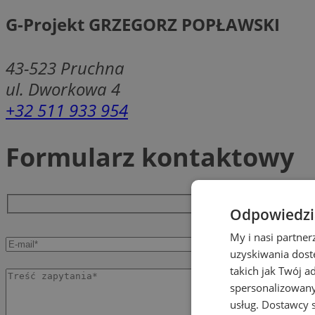
G-Projekt GRZEGORZ POPŁAWSKI
43-523
Pruchna
ul. Dworkowa 4
+32 511 933 954
Formularz kontaktowy
Odpowiedzia
My i nasi partne
uzyskiwania dost
takich jak Twój a
spersonalizowanyc
usług.
Dostawcy s