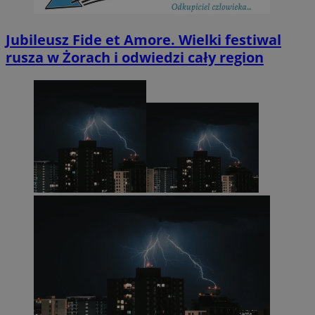
Jubileusz Fide et Amore. Wielki festiwal
rusza w Żorach i odwiedzi cały region