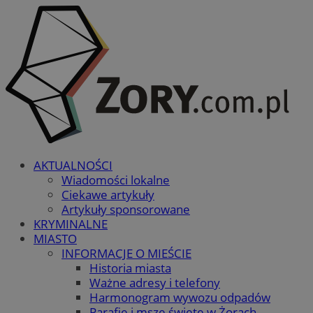
AKTUALNOŚCI
Wiadomości lokalne
Ciekawe artykuły
Artykuły sponsorowane
KRYMINALNE
MIASTO
INFORMACJE O MIEŚCIE
Historia miasta
Ważne adresy i telefony
Harmonogram wywozu odpadów
Parafie i msze święte w Żorach