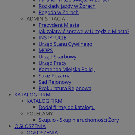
Rozkłady jazdy w Żorach
Pogoda w Żorach
ADMINISTRACJA
Prezydent Miasta
Jak załatwić sprawę w Urzędzie Miasta?
INSTYTUCJE
Urząd Stanu Cywilnego
MOPS
Urząd Skarbowy
Urząd Pracy
Komenda Miejska Policji
Straż Pożarna
Sąd Rejonowy
Prokuratura Rejonowa
KATALOG FIRM
KATALOG FIRM
Dodaj firmę do katalogu
POLECAMY
Skup.io - Skup nieruchomości Żory
OGŁOSZENIA
OGŁOSZENIA