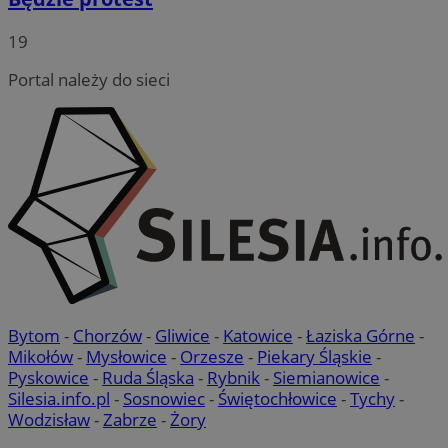
19
Portal należy do sieci
Bytom
-
Chorzów
-
Gliwice
-
Katowice
-
Łaziska Górne
-
Mikołów
-
Mysłowice
-
Orzesze
-
Piekary Śląskie
-
Pyskowice
-
Ruda Śląska
-
Rybnik
-
Siemianowice
-
Silesia.info.pl
-
Sosnowiec
-
Świętochłowice
-
Tychy
-
Wodzisław
-
Zabrze
-
Żory