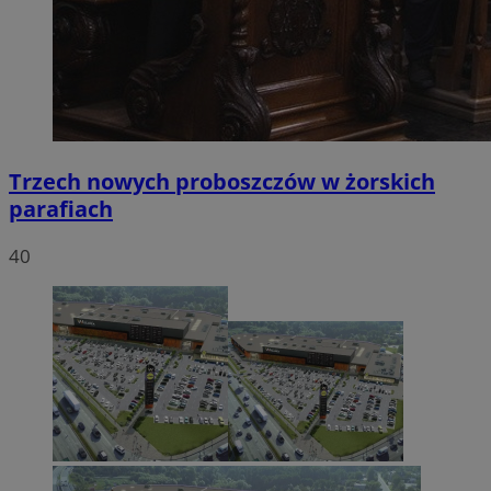
Trzech nowych proboszczów w żorskich
parafiach
40