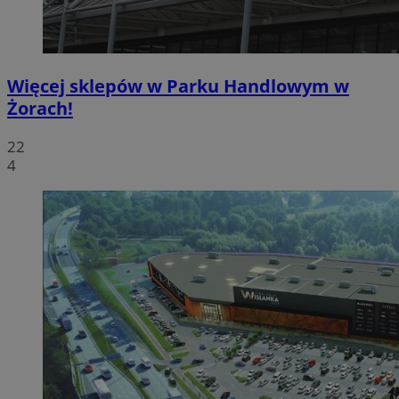
Więcej sklepów w Parku Handlowym w
Żorach!
22
4