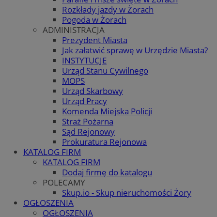
Rozkłady jazdy w Żorach
Pogoda w Żorach
ADMINISTRACJA
Prezydent Miasta
Jak załatwić sprawę w Urzędzie Miasta?
INSTYTUCJE
Urząd Stanu Cywilnego
MOPS
Urząd Skarbowy
Urząd Pracy
Komenda Miejska Policji
Straż Pożarna
Sąd Rejonowy
Prokuratura Rejonowa
KATALOG FIRM
KATALOG FIRM
Dodaj firmę do katalogu
POLECAMY
Skup.io - Skup nieruchomości Żory
OGŁOSZENIA
OGŁOSZENIA