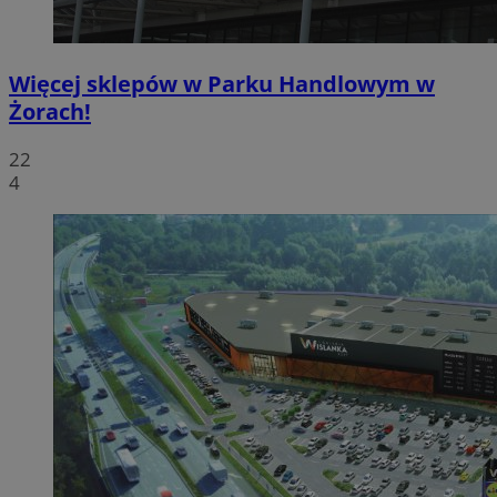
Więcej sklepów w Parku Handlowym w
Żorach!
22
4