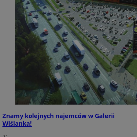
Znamy kolejnych najemców w Galerii
Wiślanka!
21