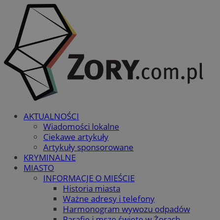
AKTUALNOŚCI
Wiadomości lokalne
Ciekawe artykuły
Artykuły sponsorowane
KRYMINALNE
MIASTO
INFORMACJE O MIEŚCIE
Historia miasta
Ważne adresy i telefony
Harmonogram wywozu odpadów
Parafie i msze święte w Żorach