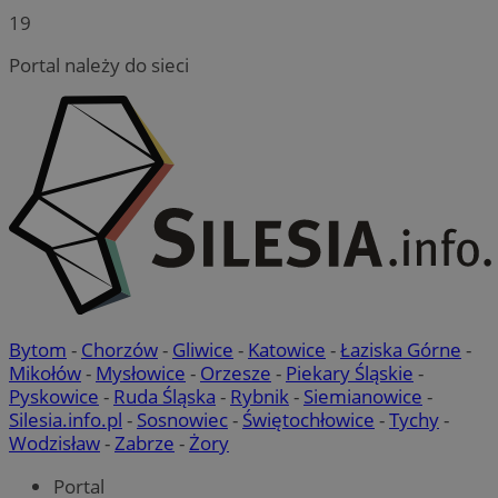
19
Portal należy do sieci
Bytom
-
Chorzów
-
Gliwice
-
Katowice
-
Łaziska Górne
-
Mikołów
-
Mysłowice
-
Orzesze
-
Piekary Śląskie
-
Pyskowice
-
Ruda Śląska
-
Rybnik
-
Siemianowice
-
Silesia.info.pl
-
Sosnowiec
-
Świętochłowice
-
Tychy
-
Wodzisław
-
Zabrze
-
Żory
Portal