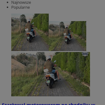
Najnowsze
Popularne
Szarżował motorowerem po chodniku w