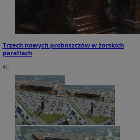
Trzech nowych proboszczów w żorskich
parafiach
40