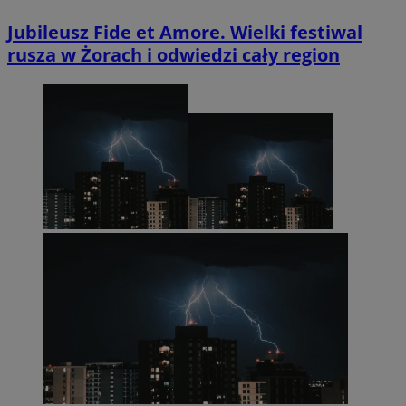
Jubileusz Fide et Amore. Wielki festiwal
rusza w Żorach i odwiedzi cały region