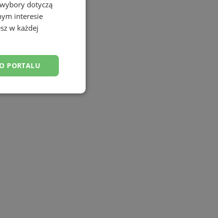
 wybory dotyczą
nym interesie
sz w każdej
DO PORTALU
esklasyfikowane
ane
owanie użytkownika i
j.