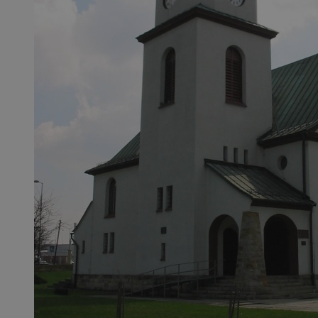
SessID
QeSessID
MvSessID
__cf_bm
suid
INGRESSCOOKIE
euds
VISITOR_PRIVACY_