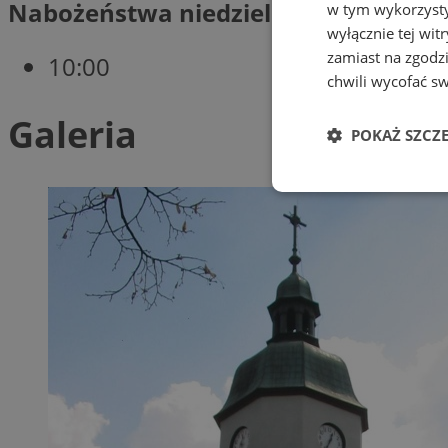
Nabożeństwa niedziela:
w tym wykorzysty
wyłącznie tej wi
zamiast na zgodz
10:00
chwili wycofać s
Galeria
POKAŻ SZCZ
Niezbędne
Ni
Niezbędne pliki cook
zarządzanie kontem. 
Nazwa