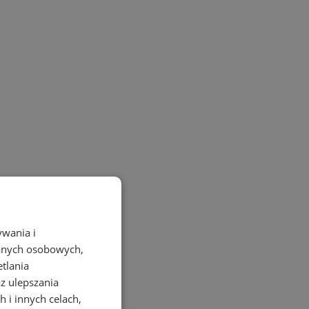
ywania i
danych osobowych,
etlania
az ulepszania
 i innych celach,