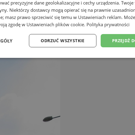
wać precyzyjne dane geolokalizacyjne i cechy urządzenia. Twoje
tryny. Niektórzy dostawcy mogą opierać się na prawnie uzasadnio
ie; masz prawo sprzeciwić się temu w
Ustawieniach reklam
. Może
woją zgodę w
Ustawieniach plików cookie
.
Polityka prywatności
EGÓŁY
ODRZUĆ WSZYSTKIE
PRZEJDŹ 
Wydajność
Targetowanie
Funkcjonalność
Ni
ezbędne
Wydajność
Targetowanie
Funkcjonalność
Niesklasyfikow
ie umożliwiają korzystanie z podstawowych funkcji strony internetowej, takich jak log
Bez niezbędnych plików cookie nie można prawidłowo korzystać ze strony internetowe
Okres
Provider
/
Domena
Opis
przechowywania