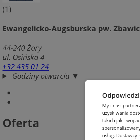
(1)
Ewangelicko-Augsburska pw. Zbawic
44-240
Żory
ul. Osińska 4
+32 435 01 24
Godziny otwarcia ▼
Odpowiedzia
My i nasi partne
uzyskiwania dost
Oferta
takich jak Twój a
spersonalizowanyc
usług.
Dostawcy s