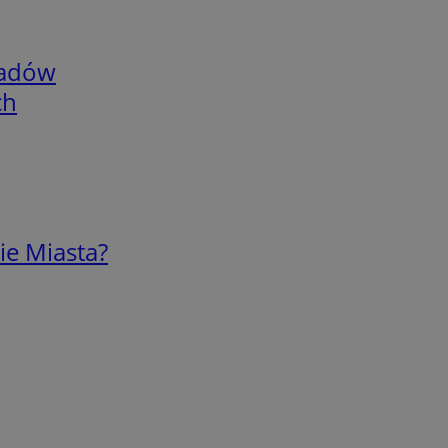
adów
ch
ie Miasta?