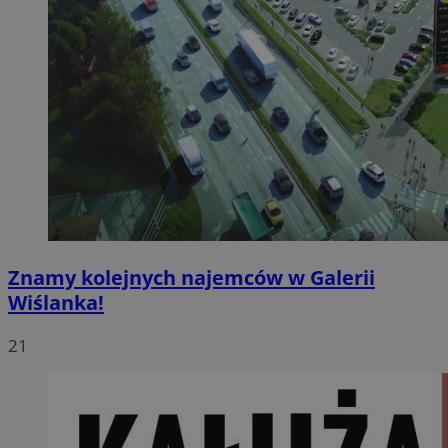
Znamy kolejnych najemców w Galerii
Wiślanka!
21