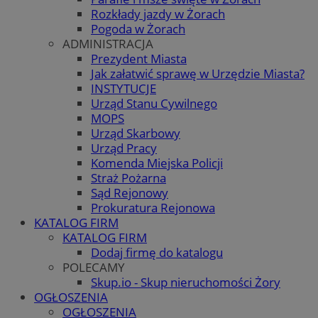
Rozkłady jazdy w Żorach
Pogoda w Żorach
ADMINISTRACJA
Prezydent Miasta
Jak załatwić sprawę w Urzędzie Miasta?
INSTYTUCJE
Urząd Stanu Cywilnego
MOPS
Urząd Skarbowy
Urząd Pracy
Komenda Miejska Policji
Straż Pożarna
Sąd Rejonowy
Prokuratura Rejonowa
KATALOG FIRM
KATALOG FIRM
Dodaj firmę do katalogu
POLECAMY
Skup.io - Skup nieruchomości Żory
OGŁOSZENIA
OGŁOSZENIA