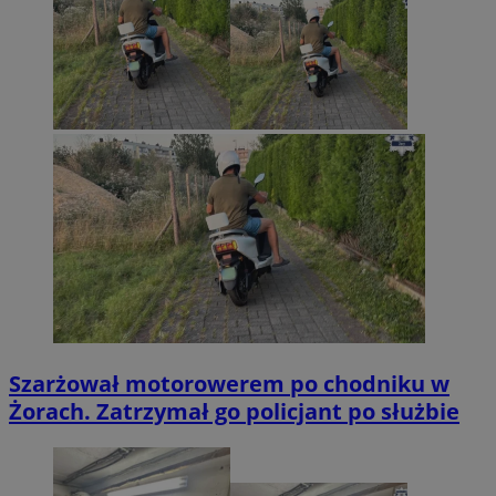
Szarżował motorowerem po chodniku w
Żorach. Zatrzymał go policjant po służbie