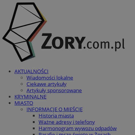
AKTUALNOŚCI
Wiadomości lokalne
Ciekawe artykuły
Artykuły sponsorowane
KRYMINALNE
MIASTO
INFORMACJE O MIEŚCIE
Historia miasta
Ważne adresy i telefony
Harmonogram wywozu odpadów
Parafie i msze święte w Żorach