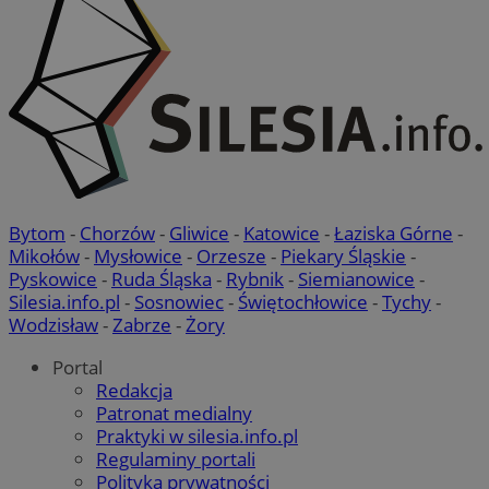
Bytom
-
Chorzów
-
Gliwice
-
Katowice
-
Łaziska Górne
-
Mikołów
-
Mysłowice
-
Orzesze
-
Piekary Śląskie
-
Pyskowice
-
Ruda Śląska
-
Rybnik
-
Siemianowice
-
Silesia.info.pl
-
Sosnowiec
-
Świętochłowice
-
Tychy
-
Wodzisław
-
Zabrze
-
Żory
Portal
Redakcja
Patronat medialny
Praktyki w silesia.info.pl
Regulaminy portali
Polityka prywatności