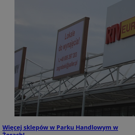
Więcej sklepów w Parku Handlowym w
Żorach!