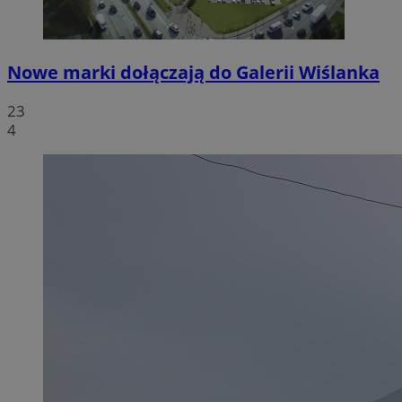
Nowe marki dołączają do Galerii Wiślanka
23
4