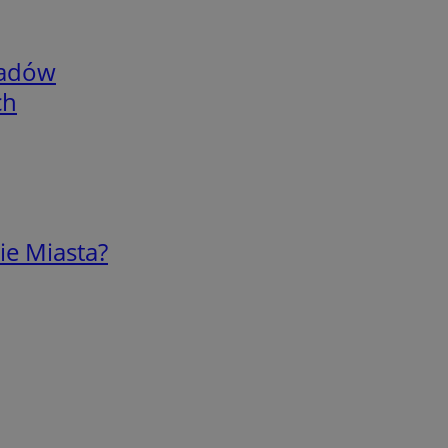
adów
ch
ie Miasta?