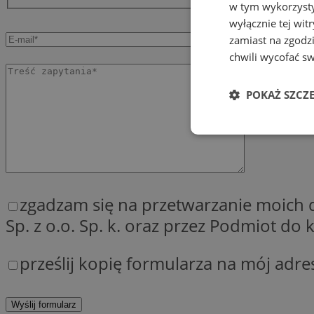
w tym wykorzysty
wyłącznie tej wi
zamiast na zgodz
chwili wycofać s
POKAŻ SZCZ
Niezbędne
zgadzam się na przetwarzanie moich
Sp. z o.o. Sp. k. oraz przez Podmiot d
Ni
prześlij kopię formularza na mój adre
Niezbędne pliki cook
zarządzanie kontem. 
Nazwa