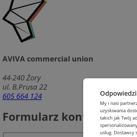
AVIVA commercial union
44-240
Żory
ul. B.Prusa 22
Odpowiedzia
605 664 124
My i nasi partne
uzyskiwania dost
Formularz kontaktowy
takich jak Twój a
spersonalizowanyc
usług.
Dostawcy s