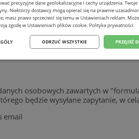
wać precyzyjne dane geolokalizacyjne i cechy urządzenia. Twoje
tryny. Niektórzy dostawcy mogą opierać się na prawnie uzasadnio
ie; masz prawo sprzeciwić się temu w
Ustawieniach reklam
. Może
woją zgodę w
Ustawieniach plików cookie
.
Polityka prywatności
EGÓŁY
ODRZUĆ WSZYSTKIE
PRZEJDŹ 
Wydajność
Targetowanie
Funkcjonalność
Ni
 danych osobowych zawartych w "formula
o którego będzie wysyłane zapytanie, w c
ezbędne
Wydajność
Targetowanie
Funkcjonalność
Niesklasyfikow
s email
ie umożliwiają korzystanie z podstawowych funkcji strony internetowej, takich jak log
Bez niezbędnych plików cookie nie można prawidłowo korzystać ze strony internetowe
Okres
Provider
/
Domena
Opis
przechowywania