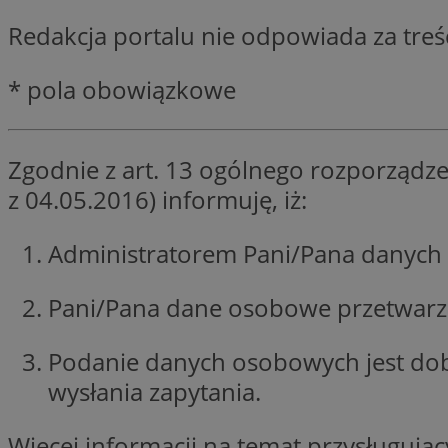
SessID
Redakcja portalu nie odpowiada za tre
QeSessID
MvSessID
* pola obowiązkowe
__cf_bm
Zgodnie z art. 13 ogólnego rozporządze
suid
z 04.05.2016) informuję, iż:
INGRESSCOOKIE
Administratorem Pani/Pana danych 
Pani/Pana dane osobowe przetwarzan
euds
Podanie danych osobowych jest do
VISITOR_PRIVACY_
wysłania zapytania.
Więcej informacji na temat przysługuj