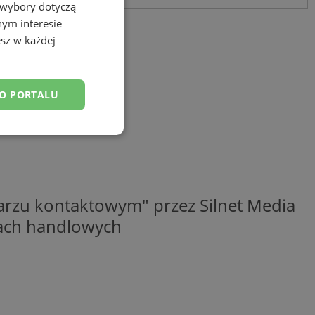
 wybory dotyczą
nym interesie
sz w każdej
DO PORTALU
esklasyfikowane
rzu kontaktowym" przez Silnet Media
elach handlowych
ane
owanie użytkownika i
j.