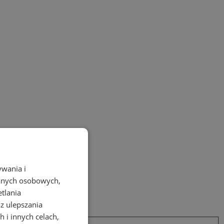
ywania i
danych osobowych,
etlania
az ulepszania
 i innych celach,