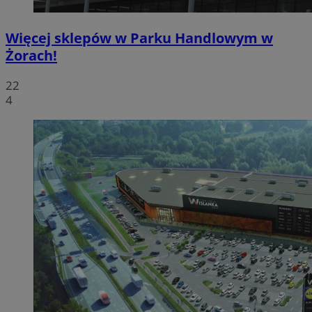
Więcej sklepów w Parku Handlowym w
Żorach!
22
4