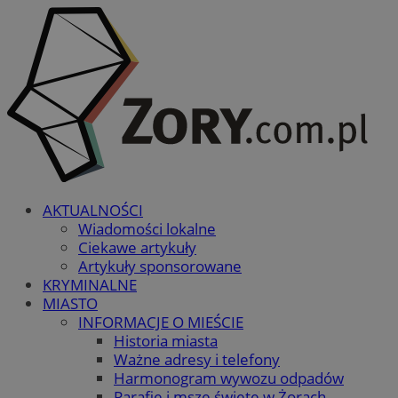
AKTUALNOŚCI
Wiadomości lokalne
Ciekawe artykuły
Artykuły sponsorowane
KRYMINALNE
MIASTO
INFORMACJE O MIEŚCIE
Historia miasta
Ważne adresy i telefony
Harmonogram wywozu odpadów
Parafie i msze święte w Żorach