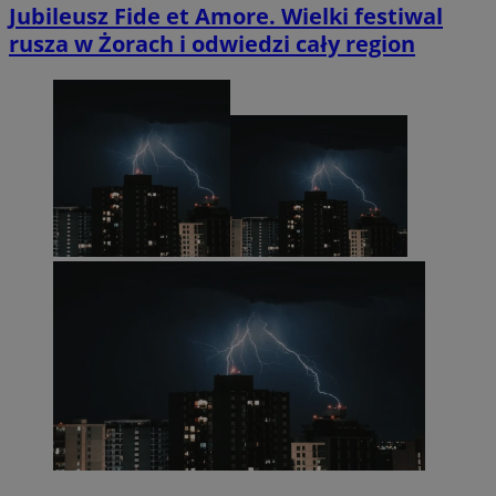
Jubileusz Fide et Amore. Wielki festiwal
rusza w Żorach i odwiedzi cały region