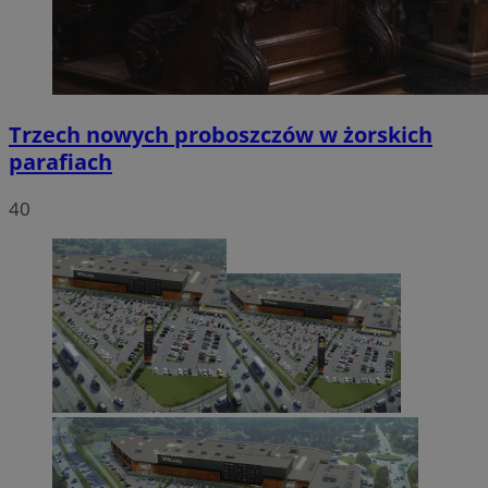
Trzech nowych proboszczów w żorskich
parafiach
40