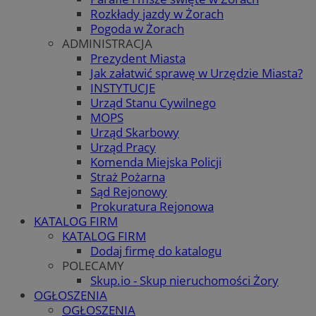
Rozkłady jazdy w Żorach
Pogoda w Żorach
ADMINISTRACJA
Prezydent Miasta
Jak załatwić sprawę w Urzędzie Miasta?
INSTYTUCJE
Urząd Stanu Cywilnego
MOPS
Urząd Skarbowy
Urząd Pracy
Komenda Miejska Policji
Straż Pożarna
Sąd Rejonowy
Prokuratura Rejonowa
KATALOG FIRM
KATALOG FIRM
Dodaj firmę do katalogu
POLECAMY
Skup.io - Skup nieruchomości Żory
OGŁOSZENIA
OGŁOSZENIA