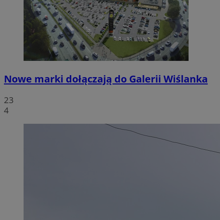
Nowe marki dołączają do Galerii Wiślanka
23
4