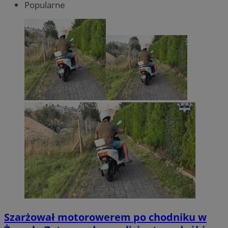
Popularne
Szarżował motorowerem po chodniku w