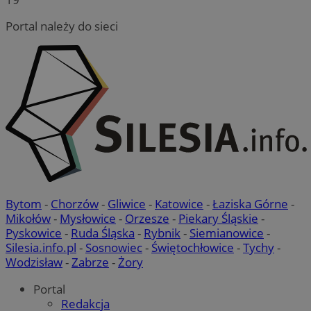
Portal należy do sieci
Bytom
-
Chorzów
-
Gliwice
-
Katowice
-
Łaziska Górne
-
Mikołów
-
Mysłowice
-
Orzesze
-
Piekary Śląskie
-
Pyskowice
-
Ruda Śląska
-
Rybnik
-
Siemianowice
-
Silesia.info.pl
-
Sosnowiec
-
Świętochłowice
-
Tychy
-
Wodzisław
-
Zabrze
-
Żory
Portal
Redakcja