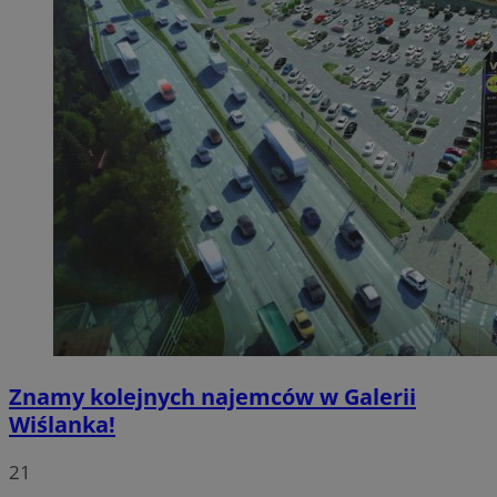
Znamy kolejnych najemców w Galerii
Wiślanka!
21