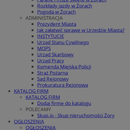
Rozkłady jazdy w Żorach
Pogoda w Żorach
ADMINISTRACJA
Prezydent Miasta
Jak załatwić sprawę w Urzędzie Miasta?
INSTYTUCJE
Urząd Stanu Cywilnego
MOPS
Urząd Skarbowy
Urząd Pracy
Komenda Miejska Policji
Straż Pożarna
Sąd Rejonowy
Prokuratura Rejonowa
KATALOG FIRM
KATALOG FIRM
Dodaj firmę do katalogu
POLECAMY
Skup.io - Skup nieruchomości Żory
OGŁOSZENIA
OGŁOSZENIA