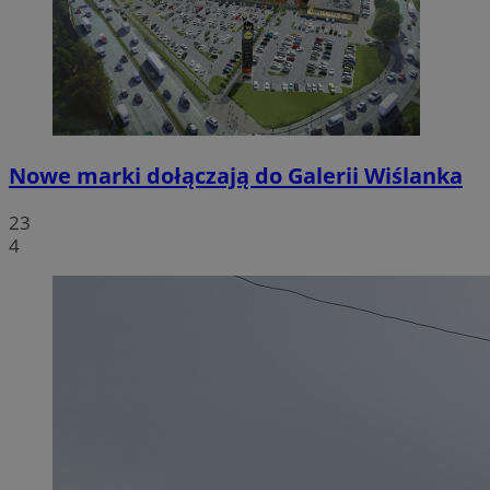
Nowe marki dołączają do Galerii Wiślanka
23
4