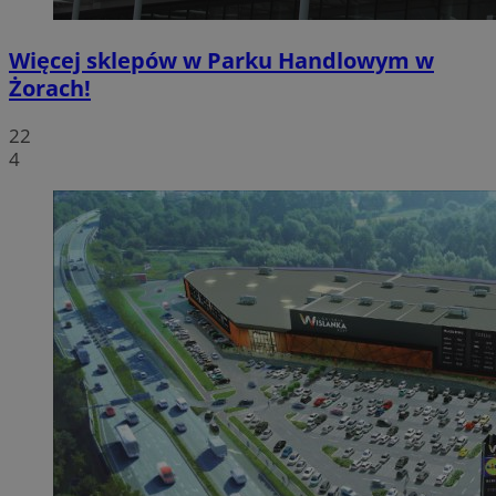
Więcej sklepów w Parku Handlowym w
Żorach!
22
4