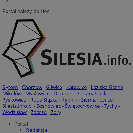
Portal należy do sieci
Bytom
-
Chorzów
-
Gliwice
-
Katowice
-
Łaziska Górne
-
Mikołów
-
Mysłowice
-
Orzesze
-
Piekary Śląskie
-
Pyskowice
-
Ruda Śląska
-
Rybnik
-
Siemianowice
-
Silesia.info.pl
-
Sosnowiec
-
Świętochłowice
-
Tychy
-
Wodzisław
-
Zabrze
-
Żory
Portal
Redakcja