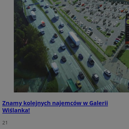
Znamy kolejnych najemców w Galerii
Wiślanka!
21