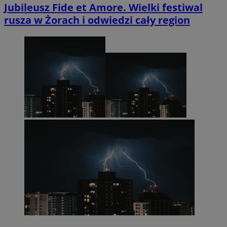
Jubileusz Fide et Amore. Wielki festiwal
rusza w Żorach i odwiedzi cały region