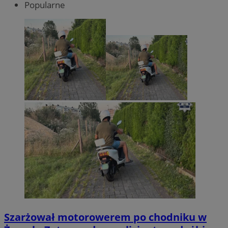
Popularne
Szarżował motorowerem po chodniku w