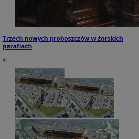
Trzech nowych proboszczów w żorskich
parafiach
40