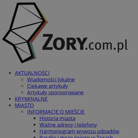
AKTUALNOŚCI
Wiadomości lokalne
Ciekawe artykuły
Artykuły sponsorowane
KRYMINALNE
MIASTO
INFORMACJE O MIEŚCIE
Historia miasta
Ważne adresy i telefony
Harmonogram wywozu odpadów
Parafie i msze święte w Żorach