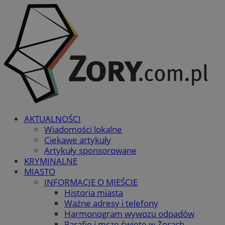
AKTUALNOŚCI
Wiadomości lokalne
Ciekawe artykuły
Artykuły sponsorowane
KRYMINALNE
MIASTO
INFORMACJE O MIEŚCIE
Historia miasta
Ważne adresy i telefony
Harmonogram wywozu odpadów
Parafie i msze święte w Żorach