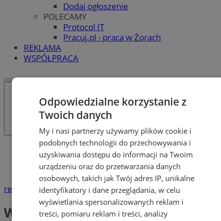
Dodaj ogłoszenie
POLECAMY
Protocol IT
Pracuj.pl - praca w Żorach
REKLAMA
WSPÓŁPRACA
Odpowiedzialne korzystanie z
Twoich danych
My i nasi partnerzy używamy plików cookie i
podobnych technologii do przechowywania i
Katalog firm
uzyskiwania dostępu do informacji na Twoim
Zdrowie
urządzeniu oraz do przetwarzania danych
Weterynarz, Przychodnie dla zwierząt
osobowych, takich jak Twój adres IP, unikalne
reklama
identyfikatory i dane przeglądania, w celu
wyświetlania spersonalizowanych reklam i
Weterynarz, Przychodnie dla
treści, pomiaru reklam i treści, analizy