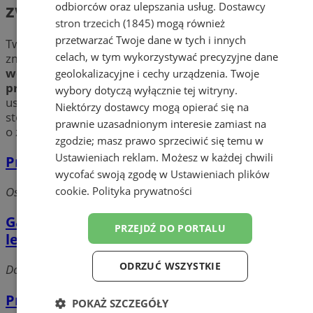
zwierząt
odbiorców oraz ulepszania usług.
Dostawcy
stron trzecich (1845)
mogą również
przetwarzać Twoje dane w tych i innych
Twój pupil skarży się na dolegliwości? Zauważyłeś jego
celach, w tym wykorzystywać precyzyjne dane
zmianę zachowania? Sprawdź profesjonalne
gabinety
weterynaryjne
w mieście Żory. Poznaj doświadczone
geolokalizacyjne i cechy urządzenia. Twoje
przychodnie dla zwierząt
w okolicy Żor świadczące
wybory dotyczą wyłącznie tej witryny.
usługi takie jak: sterylizacja, kastracja, szczepienia i
Niektórzy dostawcy mogą opierać się na
stomatologia. Wybierz
weterynarza
w Żorach i zadbaj
prawnie uzasadnionym interesie zamiast na
o zdrowie swojego zwierzaka!
zgodzie; masz prawo sprzeciwić się temu w
Ustawieniach reklam
. Możesz w każdej chwili
Przychodnia Weterynaryjna Dyrek Irena
wycofać swoją zgodę w
Ustawieniach plików
cookie
.
Polityka prywatności
Os. Korfantego, 44-240 Żory
Gabinet Weterynaryjny św. Franciszka
PRZEJDŹ DO PORTALU
lek.wet. Katarzyna Smołka
ODRZUĆ WSZYSTKIE
Dolne Przedmieście, 44-240 Żory
Przychodnia Weterynaryjna
POKAŻ SZCZEGÓŁY