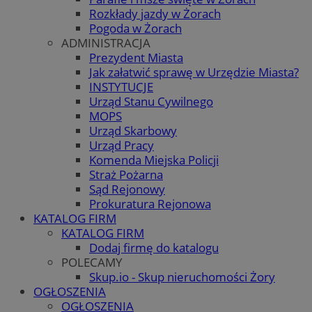
Rozkłady jazdy w Żorach
Pogoda w Żorach
ADMINISTRACJA
Prezydent Miasta
Jak załatwić sprawę w Urzędzie Miasta?
INSTYTUCJE
Urząd Stanu Cywilnego
MOPS
Urząd Skarbowy
Urząd Pracy
Komenda Miejska Policji
Straż Pożarna
Sąd Rejonowy
Prokuratura Rejonowa
KATALOG FIRM
KATALOG FIRM
Dodaj firmę do katalogu
POLECAMY
Skup.io - Skup nieruchomości Żory
OGŁOSZENIA
OGŁOSZENIA