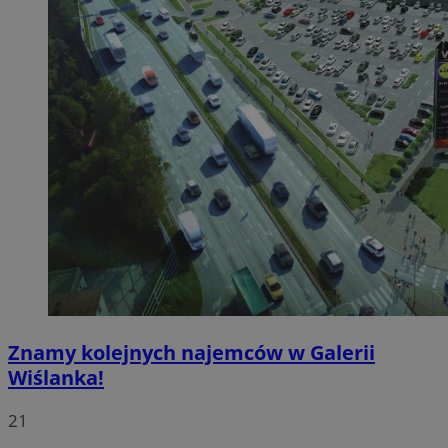
Znamy kolejnych najemców w Galerii
Wiślanka!
21