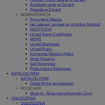
Rozkłady jazdy w Żorach
Pogoda w Żorach
ADMINISTRACJA
Prezydent Miasta
Jak załatwić sprawę w Urzędzie Miasta?
INSTYTUCJE
Urząd Stanu Cywilnego
MOPS
Urząd Skarbowy
Urząd Pracy
Komenda Miejska Policji
Straż Pożarna
Sąd Rejonowy
Prokuratura Rejonowa
KATALOG FIRM
KATALOG FIRM
Dodaj firmę do katalogu
POLECAMY
Skup.io - Skup nieruchomości Żory
OGŁOSZENIA
OGŁOSZENIA