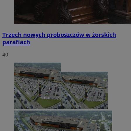
Trzech nowych proboszczów w żorskich
parafiach
40