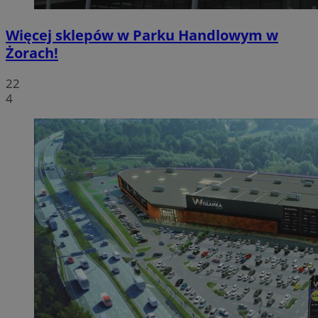
Więcej sklepów w Parku Handlowym w
Żorach!
22
4