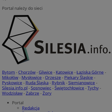
Portal należy do sieci
Bytom
-
Chorzów
-
Gliwice
-
Katowice
-
Łaziska Górne
-
Mikołów
-
Mysłowice
-
Orzesze
-
Piekary Śląskie
-
Pyskowice
-
Ruda Śląska
-
Rybnik
-
Siemianowice
-
Silesia.info.pl
-
Sosnowiec
-
Świętochłowice
-
Tychy
-
Wodzisław
-
Zabrze
-
Żory
Portal
Redakcja