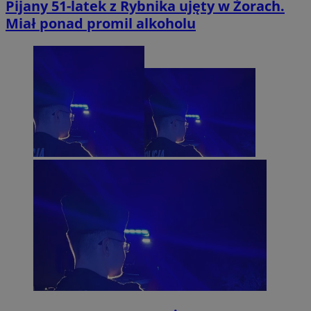
Pijany 51-latek z Rybnika ujęty w Żorach.
Miał ponad promil alkoholu