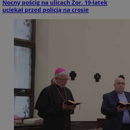
Nocny pościg na ulicach Żor. 19-latek
uciekał przed policją na crosie