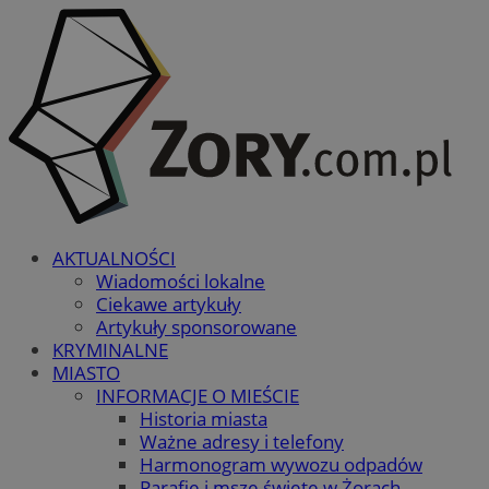
AKTUALNOŚCI
Wiadomości lokalne
Ciekawe artykuły
Artykuły sponsorowane
KRYMINALNE
MIASTO
INFORMACJE O MIEŚCIE
Historia miasta
Ważne adresy i telefony
Harmonogram wywozu odpadów
Parafie i msze święte w Żorach