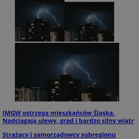
IMGW ostrzega mieszkańców Śląska.
Nadciągają ulewy, grad i bardzo silny wiatr
Strażacy i samorządowcy subregionu