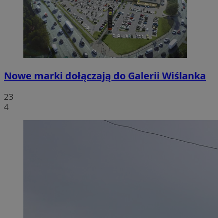
Nowe marki dołączają do Galerii Wiślanka
23
4