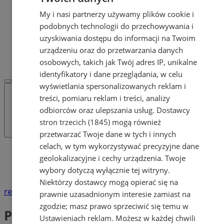
Dodaj ogłoszenie
My i nasi partnerzy używamy plików cookie i
POLECAMY
podobnych technologii do przechowywania i
Protocol IT
Pracuj.pl - praca w Żorach
uzyskiwania dostępu do informacji na Twoim
REKLAMA
urządzeniu oraz do przetwarzania danych
WSPÓŁPRACA
osobowych, takich jak Twój adres IP, unikalne
identyfikatory i dane przeglądania, w celu
wyświetlania spersonalizowanych reklam i
treści, pomiaru reklam i treści, analizy
odbiorców oraz ulepszania usług.
Dostawcy
stron trzecich (1845)
mogą również
przetwarzać Twoje dane w tych i innych
celach, w tym wykorzystywać precyzyjne dane
Katalog firm
geolokalizacyjne i cechy urządzenia. Twoje
Zdrowie
wybory dotyczą wyłącznie tej witryny.
Punkty wymazowe (COVID)
Niektórzy dostawcy mogą opierać się na
reklama
prawnie uzasadnionym interesie zamiast na
zgodzie; masz prawo sprzeciwić się temu w
Punkty wymazowe (COVID)
Ustawieniach reklam
. Możesz w każdej chwili