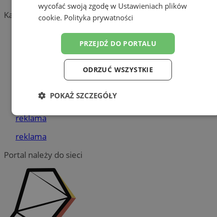
wycofać swoją zgodę w
Ustawieniach plików
Kategoria nie zawiera żadnych prezentacji firm.
cookie
.
Polityka prywatności
Dodaj firmę
PRZEJDŹ DO PORTALU
Pozostałe firmy w kategorii
ODRZUĆ WSZYSTKIE
reklama
POKAŻ SZCZEGÓŁY
Tworzenie stron www - Żory
Niezbędne
Wydajność
Targetowanie
reklama
reklama
Portal należy do sieci
Funkcjonalność
Niesklasyfikowane