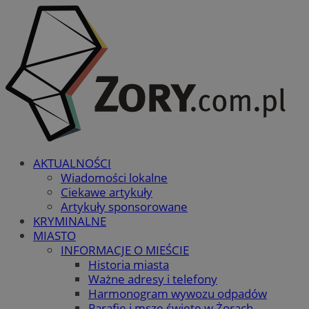
AKTUALNOŚCI
Wiadomości lokalne
Ciekawe artykuły
Artykuły sponsorowane
KRYMINALNE
MIASTO
INFORMACJE O MIEŚCIE
Historia miasta
Ważne adresy i telefony
Harmonogram wywozu odpadów
Parafie i msze święte w Żorach