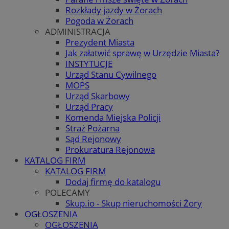
Rozkłady jazdy w Żorach
Pogoda w Żorach
ADMINISTRACJA
Prezydent Miasta
Jak załatwić sprawę w Urzędzie Miasta?
INSTYTUCJE
Urząd Stanu Cywilnego
MOPS
Urząd Skarbowy
Urząd Pracy
Komenda Miejska Policji
Straż Pożarna
Sąd Rejonowy
Prokuratura Rejonowa
KATALOG FIRM
KATALOG FIRM
Dodaj firmę do katalogu
POLECAMY
Skup.io - Skup nieruchomości Żory
OGŁOSZENIA
OGŁOSZENIA