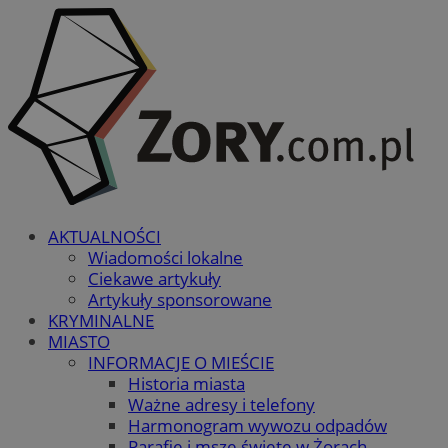
AKTUALNOŚCI
Wiadomości lokalne
Ciekawe artykuły
Artykuły sponsorowane
KRYMINALNE
MIASTO
INFORMACJE O MIEŚCIE
Historia miasta
Ważne adresy i telefony
Harmonogram wywozu odpadów
Parafie i msze święte w Żorach