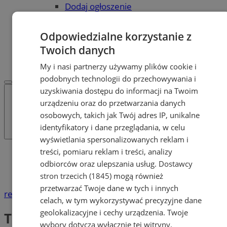
Dodaj ogłoszenie
POLECAMY
Protocol IT
Odpowiedzialne korzystanie z
Pracuj.pl - praca w Żorach
Twoich danych
REKLAMA
WSPÓŁPRACA
My i nasi partnerzy używamy plików cookie i
podobnych technologii do przechowywania i
uzyskiwania dostępu do informacji na Twoim
urządzeniu oraz do przetwarzania danych
osobowych, takich jak Twój adres IP, unikalne
identyfikatory i dane przeglądania, w celu
wyświetlania spersonalizowanych reklam i
treści, pomiaru reklam i treści, analizy
Katalog firm
Produkcja, przemysł
odbiorców oraz ulepszania usług.
Dostawcy
Tartaki
stron trzecich (1845)
mogą również
przetwarzać Twoje dane w tych i innych
reklama
celach, w tym wykorzystywać precyzyjne dane
geolokalizacyjne i cechy urządzenia. Twoje
Tartaki
wybory dotyczą wyłącznie tej witryny.