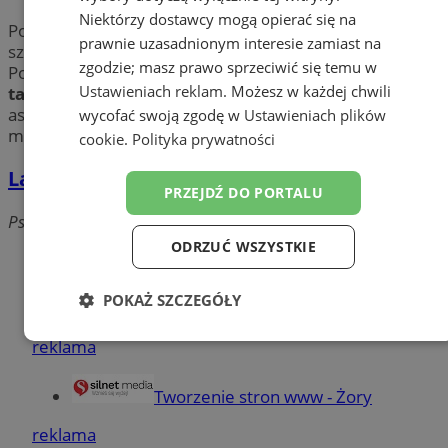
Niektórzy dostawcy mogą opierać się na
Potrzebujesz desek? Budujesz dom? Jesteś inwestorem
prawnie uzasadnionym interesie zamiast na
szukającym dostawcy? Sprawdź
tartaki
w mieście Żory.
zgodzie; masz prawo sprzeciwić się temu w
Poznaj przedsiębiorstwa w okolicy Żor oferujące
Ustawieniach reklam
. Możesz w każdej chwili
tarcicę
(deski, bale, belki, listwy oraz łaty). Cały
asortyment drzewny w Żorach dostępny w jednym
wycofać swoją zgodę w
Ustawieniach plików
miejscu. Wybierz najlepszą ofertę już dziś!
cookie
.
Polityka prywatności
Lazar-E Eugeniusz Lazar - Tartak
PRZEJDŹ DO PORTALU
Pszczyńska, 44-240 Żory
ODRZUĆ WSZYSTKIE
Dodaj firmę
POKAŻ SZCZEGÓŁY
Pozostałe firmy w kategorii
Niezbędne
Wydajność
Targetowanie
reklama
Tworzenie stron www - Żory
Funkcjonalność
Niesklasyfikowane
reklama