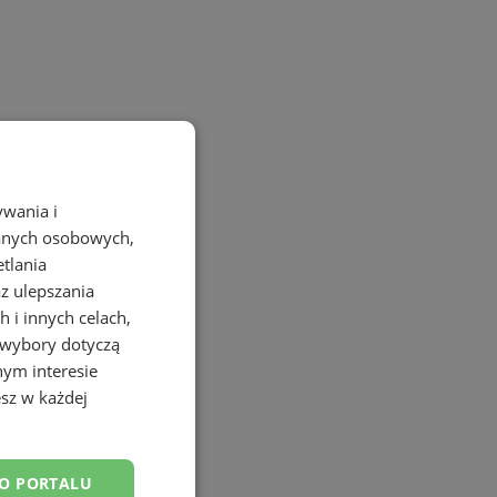
ywania i
danych osobowych,
etlania
az ulepszania
 i innych celach,
 wybory dotyczą
nym interesie
sz w każdej
DO PORTALU