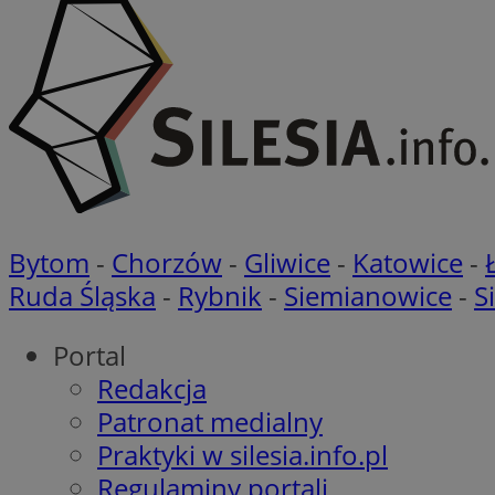
Nazwa
Nazwa
Nazwa
gid_CAESEEbgrCsX
_ga_L2744325BY
__mguid_
tt_viewer
_ga
Bytom
-
Chorzów
-
Gliwice
-
Katowice
-
DSID
Ruda Śląska
-
Rybnik
-
Siemianowice
-
S
ADKUID
Portal
__gpi
Redakcja
bito
ustat_nn9wpgkkgrh
Patronat medialny
openstat_gid
_clck
Praktyki w silesia.info.pl
rud
openstat_p2pd1X6r
Regulaminy portali
__mguid_