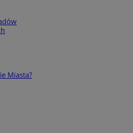
adów
ch
ie Miasta?