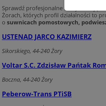
Sprawdź profesjonalne firmy oferujące
Niezbędne
Żorach, których profil działalności to
o
suwnicach pomostowych, podwies
USTENAD JARCO KAZIMIERZ
Ni
Sikorskiego, 44-240 Żory
Niezbędne pliki cook
zarządzanie kontem. 
Voltar S.C. Zdzisław Pańtak 
Nazwa
SessID
Boczna, 44-240 Żory
QeSessID
MvSessID
Peberow-Trans PTiSB
__cf_bm