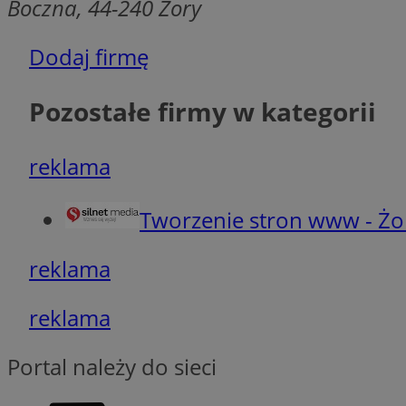
Boczna, 44-240 Żory
suid
Dodaj firmę
INGRESSCOOKIE
Pozostałe firmy w kategorii
euds
reklama
VISITOR_PRIVACY_
Tworzenie stron www - Żo
reklama
reklama
li_gc
Portal należy do sieci
CookieScriptConse