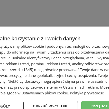
lne korzystanie z Twoich danych
rzy używamy plików cookie i podobnych technologii do przechow
ępu do informacji na Twoim urządzeniu oraz do przetwarzania 
dres IP, unikalne identyfikatory i dane przeglądania, w celu wyświ
h reklam i treści, pomiaru reklam i treści, analizy odbiorców or
tron trzecich (1845)
mogą również przetwarzać Twoje dane w tych
wać precyzyjne dane geolokalizacyjne i cechy urządzenia. Twoje
tryny. Niektórzy dostawcy mogą opierać się na prawnie uzasadnio
ie; masz prawo sprzeciwić się temu w
Ustawieniach reklam
. Może
woją zgodę w
Ustawieniach plików cookie
.
Polityka prywatności
słowe
EGÓŁY
ODRZUĆ WSZYSTKIE
PRZEJDŹ 