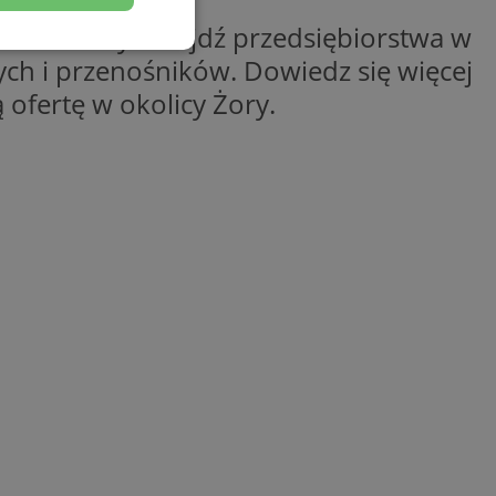
eście Żory. Znajdź przedsiębiorstwa w
esklasyfikowane
ych i przenośników. Dowiedz się więcej
 ofertę w okolicy Żory.
ane
owanie użytkownika i
j.
entyfikator sesji.
entyfikator sesji.
entyfikator sesji.
niania ludzi i
trony internetowej,
e ważnych raportów
ryny internetowej.