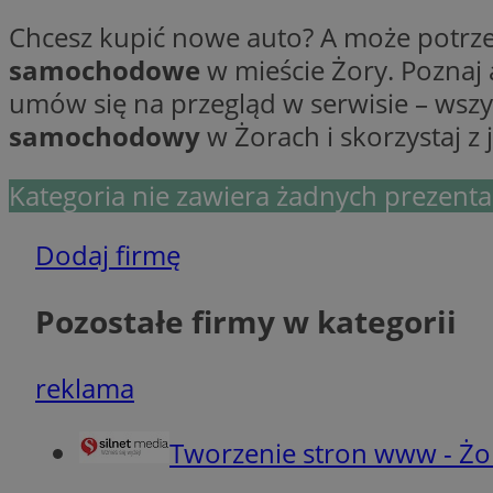
Chcesz kupić nowe auto? A może potrze
Ni
samochodowe
w mieście Żory. Poznaj
umów się na przegląd w serwisie – wsz
Niezbędne pliki cook
zarządzanie kontem. 
samochodowy
w Żorach i skorzystaj z j
Nazwa
Kategoria nie zawiera żadnych prezentac
SessID
QeSessID
Dodaj firmę
MvSessID
__cf_bm
Pozostałe firmy w kategorii
suid
reklama
INGRESSCOOKIE
Tworzenie stron www - Żo