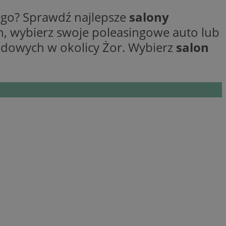
ego? Sprawdź najlepsze
salony
ane
, wybierz swoje poleasingowe auto lub
odowych w okolicy Żor. Wybierz
salon
owanie użytkownika i
j.
entyfikator sesji.
entyfikator sesji.
entyfikator sesji.
niania ludzi i
trony internetowej,
e ważnych raportów
ryny internetowej.
 identyfikatora
erów obsługuje
ekście
lu optymalizacji