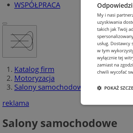
WSPÓŁPRACA
Odpowiedzia
My i nasi partne
uzyskiwania dost
takich jak Twój a
spersonalizowanyc
usług.
Dostawcy s
w tym wykorzysty
wyłącznie tej wi
zamiast na zgodz
Katalog firm
chwili wycofać s
Motoryzacja
Salony samochodowe
POKAŻ SZCZ
reklama
Niezbędne
Salony samochodowe