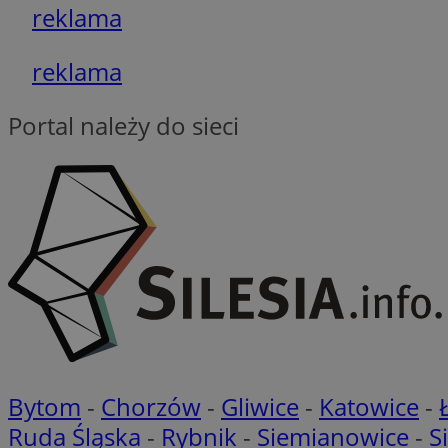
reklama
euds
reklama
VISITOR_PRIVACY_
Portal należy do sieci
li_gc
CookieScriptConse
Bytom
-
Chorzów
-
Gliwice
-
Katowice
-
Nazwa
Ruda Śląska
-
Rybnik
-
Siemianowice
-
S
Nazwa
Nazwa