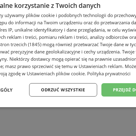
lne korzystanie z Twoich danych
rzy używamy plików cookie i podobnych technologii do przechow
ępu do informacji na Twoim urządzeniu oraz do przetwarzania 
dres IP, unikalne identyfikatory i dane przeglądania, w celu wyświ
h reklam i treści, pomiaru reklam i treści, analizy odbiorców or
tron trzecich (1845)
mogą również przetwarzać Twoje dane w tych
wać precyzyjne dane geolokalizacyjne i cechy urządzenia. Twoje
tryny. Niektórzy dostawcy mogą opierać się na prawnie uzasadnio
ie; masz prawo sprzeciwić się temu w
Ustawieniach reklam
. Może
woją zgodę w
Ustawieniach plików cookie
.
Polityka prywatności
EGÓŁY
ODRZUĆ WSZYSTKIE
PRZEJDŹ 
Wydajność
Targetowanie
Funkcjonalność
Ni