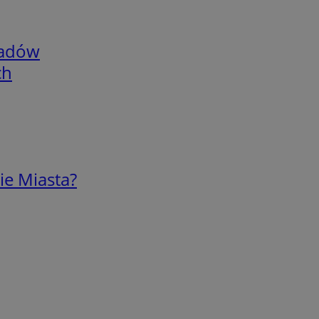
adów
ch
ie Miasta?