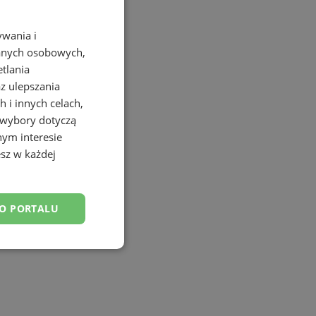
ywania i
danych osobowych,
etlania
az ulepszania
 i innych celach,
 wybory dotyczą
nym interesie
sz w każdej
DO PORTALU
esklasyfikowane