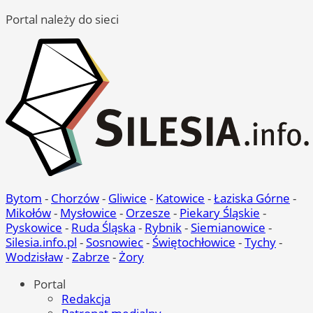
Portal należy do sieci
Bytom
-
Chorzów
-
Gliwice
-
Katowice
-
Łaziska Górne
-
Mikołów
-
Mysłowice
-
Orzesze
-
Piekary Śląskie
-
Pyskowice
-
Ruda Śląska
-
Rybnik
-
Siemianowice
-
Silesia.info.pl
-
Sosnowiec
-
Świętochłowice
-
Tychy
-
Wodzisław
-
Zabrze
-
Żory
Portal
Redakcja