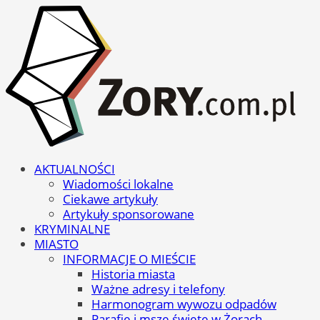
AKTUALNOŚCI
Wiadomości lokalne
Ciekawe artykuły
Artykuły sponsorowane
KRYMINALNE
MIASTO
INFORMACJE O MIEŚCIE
Historia miasta
Ważne adresy i telefony
Harmonogram wywozu odpadów
Parafie i msze święte w Żorach