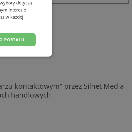
 wybory dotyczą
nym interesie
sz w każdej
DO PORTALU
esklasyfikowane
rzu kontaktowym" przez Silnet Media
elach handlowych
ane
owanie użytkownika i
j.