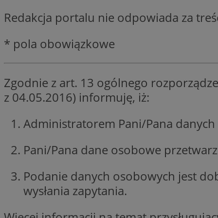
SessID
Redakcja portalu nie odpowiada za tre
QeSessID
MvSessID
* pola obowiązkowe
__cf_bm
Zgodnie z art. 13 ogólnego rozporządze
suid
z 04.05.2016) informuję, iż:
INGRESSCOOKIE
Administratorem Pani/Pana danych 
Pani/Pana dane osobowe przetwarzan
euds
Podanie danych osobowych jest do
VISITOR_PRIVACY_
wysłania zapytania.
Więcej informacji na temat przysługuj