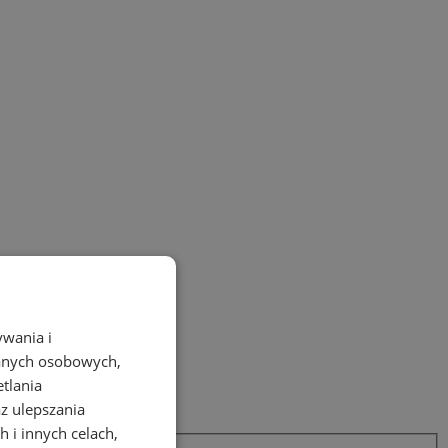
ywania i
danych osobowych,
etlania
az ulepszania
 i innych celach,