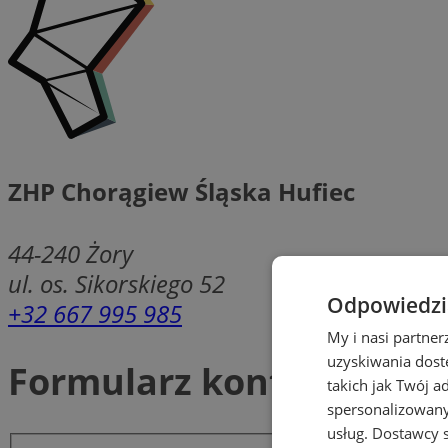
ZHP Chorągiew Śląska Hufiec
44-240
Żory
ul. os. Sikorskiego 52
Odpowiedzia
+32 667 995 985
My i nasi partne
uzyskiwania dost
Formularz kontaktowy
takich jak Twój a
spersonalizowanyc
usług.
Dostawcy s