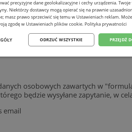
wać precyzyjne dane geolokalizacyjne i cechy urządzenia. Twoje
tryny. Niektórzy dostawcy mogą opierać się na prawnie uzasadnio
ie; masz prawo sprzeciwić się temu w
Ustawieniach reklam
. Może
woją zgodę w
Ustawieniach plików cookie
.
Polityka prywatności
EGÓŁY
ODRZUĆ WSZYSTKIE
PRZEJDŹ 
Wydajność
Targetowanie
Funkcjonalność
Ni
 danych osobowych zawartych w "formula
o którego będzie wysyłane zapytanie, w c
ezbędne
Wydajność
Targetowanie
Funkcjonalność
Niesklasyfikow
s email
ie umożliwiają korzystanie z podstawowych funkcji strony internetowej, takich jak log
Bez niezbędnych plików cookie nie można prawidłowo korzystać ze strony internetowe
Okres
Provider
/
Domena
Opis
przechowywania