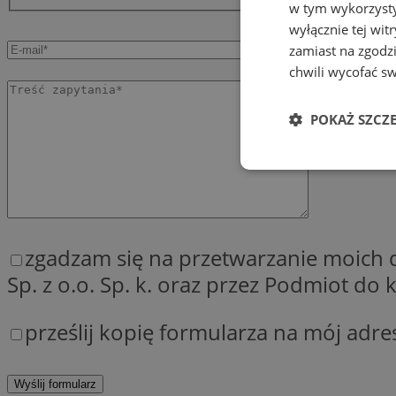
w tym wykorzysty
wyłącznie tej wi
zamiast na zgodz
chwili wycofać s
POKAŻ SZCZ
Niezbędne
zgadzam się na przetwarzanie moich
Sp. z o.o. Sp. k. oraz przez Podmiot d
Ni
prześlij kopię formularza na mój adre
Niezbędne pliki cook
zarządzanie kontem. 
Nazwa