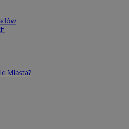
adów
ch
ie Miasta?