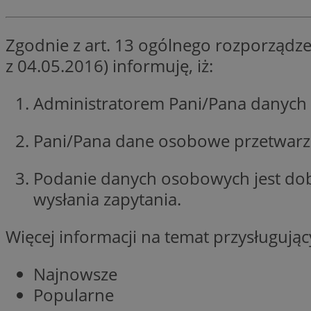
SessID
QeSessID
Zgodnie z art. 13 ogólnego rozporządze
MvSessID
z 04.05.2016) informuję, iż:
__cf_bm
Administratorem Pani/Pana danych 
suid
Pani/Pana dane osobowe przetwarzan
INGRESSCOOKIE
Podanie danych osobowych jest do
wysłania zapytania.
euds
Więcej informacji na temat przysługuj
VISITOR_PRIVACY_
Najnowsze
Popularne