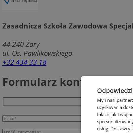
Zasadnicza Szkoła Zawodowa Specja
44-240
Żory
ul. Os. Pawlikowskiego
+32 434 33 18
Formularz kontaktowy
Odpowiedzia
My i nasi partne
uzyskiwania dost
takich jak Twój a
spersonalizowanyc
usług.
Dostawcy s