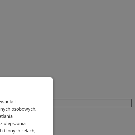
ywania i
danych osobowych,
etlania
az ulepszania
 i innych celach,