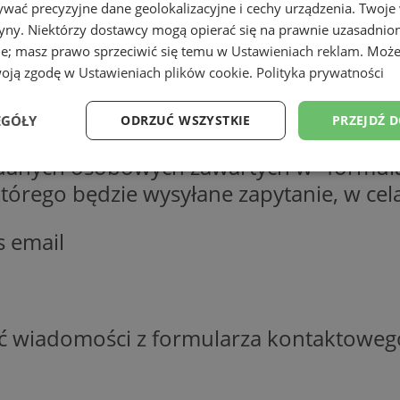
wać precyzyjne dane geolokalizacyjne i cechy urządzenia. Twoje
tryny. Niektórzy dostawcy mogą opierać się na prawnie uzasadnio
ie; masz prawo sprzeciwić się temu w
Ustawieniach reklam
. Może
woją zgodę w
Ustawieniach plików cookie
.
Polityka prywatności
EGÓŁY
ODRZUĆ WSZYSTKIE
PRZEJDŹ 
 danych osobowych zawartych w "formula
Wydajność
Targetowanie
Funkcjonalność
Ni
o którego będzie wysyłane zapytanie, w c
s email
ezbędne
Wydajność
Targetowanie
Funkcjonalność
Niesklasyfikow
ść wiadomości z formularza kontaktoweg
ie umożliwiają korzystanie z podstawowych funkcji strony internetowej, takich jak log
Bez niezbędnych plików cookie nie można prawidłowo korzystać ze strony internetowe
Okres
Provider
/
Domena
Opis
przechowywania