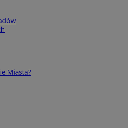
adów
ch
ie Miasta?