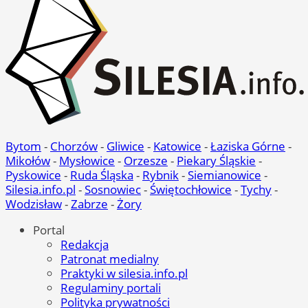
Bytom
-
Chorzów
-
Gliwice
-
Katowice
-
Łaziska Górne
-
Mikołów
-
Mysłowice
-
Orzesze
-
Piekary Śląskie
-
Pyskowice
-
Ruda Śląska
-
Rybnik
-
Siemianowice
-
Silesia.info.pl
-
Sosnowiec
-
Świętochłowice
-
Tychy
-
Wodzisław
-
Zabrze
-
Żory
Portal
Redakcja
Patronat medialny
Praktyki w silesia.info.pl
Regulaminy portali
Polityka prywatności