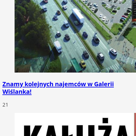
Znamy kolejnych najemców w Galerii
Wiślanka!
21