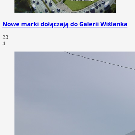
Nowe marki dołączają do Galerii Wiślanka
23
4