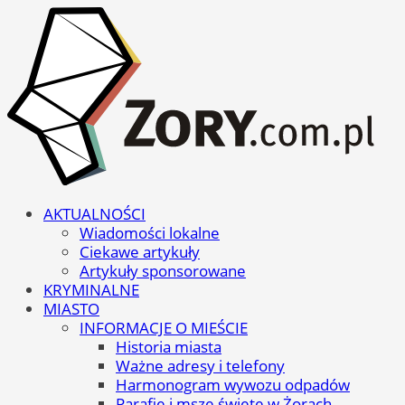
AKTUALNOŚCI
Wiadomości lokalne
Ciekawe artykuły
Artykuły sponsorowane
KRYMINALNE
MIASTO
INFORMACJE O MIEŚCIE
Historia miasta
Ważne adresy i telefony
Harmonogram wywozu odpadów
Parafie i msze święte w Żorach