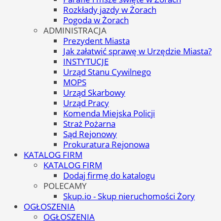
Rozkłady jazdy w Żorach
Pogoda w Żorach
ADMINISTRACJA
Prezydent Miasta
Jak załatwić sprawę w Urzędzie Miasta?
INSTYTUCJE
Urząd Stanu Cywilnego
MOPS
Urząd Skarbowy
Urząd Pracy
Komenda Miejska Policji
Straż Pożarna
Sąd Rejonowy
Prokuratura Rejonowa
KATALOG FIRM
KATALOG FIRM
Dodaj firmę do katalogu
POLECAMY
Skup.io - Skup nieruchomości Żory
OGŁOSZENIA
OGŁOSZENIA