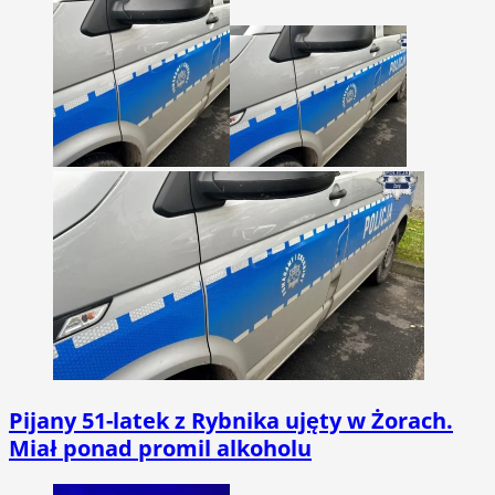
Pijany 51-latek z Rybnika ujęty w Żorach.
Miał ponad promil alkoholu