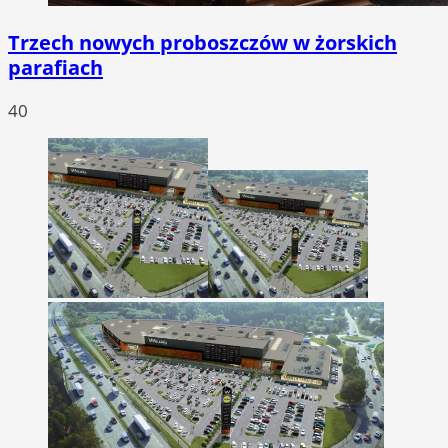
Trzech nowych proboszczów w żorskich
parafiach
40