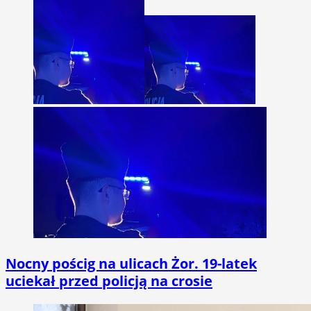
Nocny pościg na ulicach Żor. 19-latek
uciekał przed policją na crosie