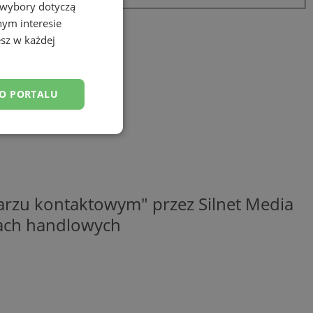
 wybory dotyczą
nym interesie
sz w każdej
DO PORTALU
esklasyfikowane
rzu kontaktowym" przez Silnet Media
elach handlowych
ane
owanie użytkownika i
j.