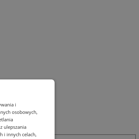
ywania i
danych osobowych,
etlania
az ulepszania
 i innych celach,