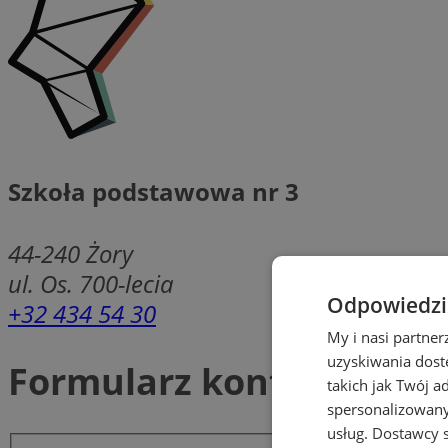
Szkoła podstawowa nr 3
44-240
Żory
ul. Os. 700-lecia
Odpowiedzia
+32 434 54 30
My i nasi partne
uzyskiwania dost
Formularz kontaktowy
takich jak Twój a
spersonalizowanyc
usług.
Dostawcy s