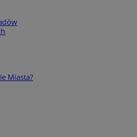
adów
ch
ie Miasta?