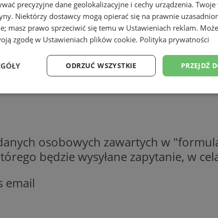
wać precyzyjne dane geolokalizacyjne i cechy urządzenia. Twoje
tryny. Niektórzy dostawcy mogą opierać się na prawnie uzasadnio
ie; masz prawo sprzeciwić się temu w
Ustawieniach reklam
. Może
woją zgodę w
Ustawieniach plików cookie
.
Polityka prywatności
EGÓŁY
ODRZUĆ WSZYSTKIE
PRZEJDŹ 
Wydajność
Targetowanie
Funkcjonalność
Ni
 danych osobowych zawartych w "formula
o którego będzie wysyłane zapytanie, w c
ezbędne
Wydajność
Targetowanie
Funkcjonalność
Niesklasyfikow
s email
ie umożliwiają korzystanie z podstawowych funkcji strony internetowej, takich jak log
Bez niezbędnych plików cookie nie można prawidłowo korzystać ze strony internetowe
Okres
Provider
/
Domena
Opis
przechowywania