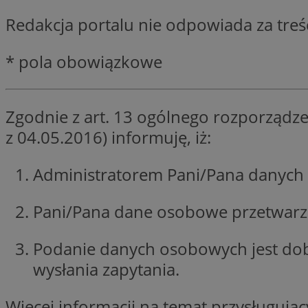
SessID
Redakcja portalu nie odpowiada za tre
QeSessID
MvSessID
* pola obowiązkowe
__cf_bm
Zgodnie z art. 13 ogólnego rozporządze
suid
z 04.05.2016) informuję, iż:
INGRESSCOOKIE
Administratorem Pani/Pana danych 
Pani/Pana dane osobowe przetwarzan
euds
Podanie danych osobowych jest do
VISITOR_PRIVACY_
wysłania zapytania.
Więcej informacji na temat przysługuj