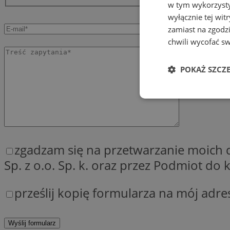
w tym wykorzysty
wyłącznie tej wi
zamiast na zgodz
chwili wycofać s
POKAŻ SZCZ
Niezbędne
zgadzam się na przetwarzanie moich
Sp. z o.o. Sp. k. oraz przez Podmiot d
Ni
prześlij kopię formularza na mój adre
Niezbędne pliki cook
zarządzanie kontem. 
Nazwa